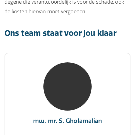
degene die verantwoordelijk is voor de schade, ook
de kosten hiervan moet vergoeden.
Ons team staat voor jou klaar
mw. mr. S. Gholamalian
NIVRE Register-Expert
“Als je de richting van de wind niet kunt
veranderen, verander dan de stand van je
zeilen.”
mw. mr. S. Gholamalian