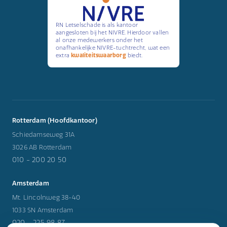
RN Letselschade is als kantoor
aangesloten bij het NIVRE. Hierdoor vallen
al onze medewerkers onder het
onafhankelijke NIVRE-tuchtrecht, wat een
extra
kwaliteitswaarborg
biedt.
Rotterdam (Hoofdkantoor)
Schiedamseweg 31A
3026 AB Rotterdam
010 - 200 20 50
Amsterdam
Mt. Lincolnweg 38-40
1033 SN Amsterdam
020 - 225 98 87