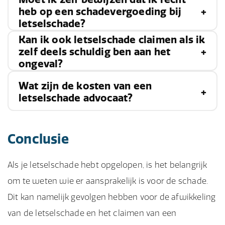
heb op een schadevergoeding bij
letselschade?
Kan ik ook letselschade claimen als ik
Nee, als slachtoffer hoef je niet zelf te bewijzen
zelf deels schuldig ben aan het
ongeval?
dat je recht hebt op een
schadevergoeding
bij
letselschade. Het is aan de aansprakelijke partij
Wat zijn de kosten van een
Ja, ook als je zelf deels schuldig bent aan het
om aan te tonen dat zij niet aansprakelijk zijn
letselschade advocaat?
ongeval, kun je nog steeds
letselschade claimen
.
voor de schade die is ontstaan.
De hoogte van de schadevergoeding wordt dan
Een
letselschade advocaat
werkt vaak zonder
Conclusie
wel verminderd met het percentage eigen
kosten vooraf. Dit betekent dat je alleen betaalt
schuld.
als de advocaat de zaak wint. De kosten worden
Als je letselschade hebt opgelopen, is het belangrijk
dan verrekend met de schadevergoeding die je
om te weten wie er aansprakelijk is voor de schade.
ontvangt.
Dit kan namelijk gevolgen hebben voor de afwikkeling
van de letselschade en het claimen van een