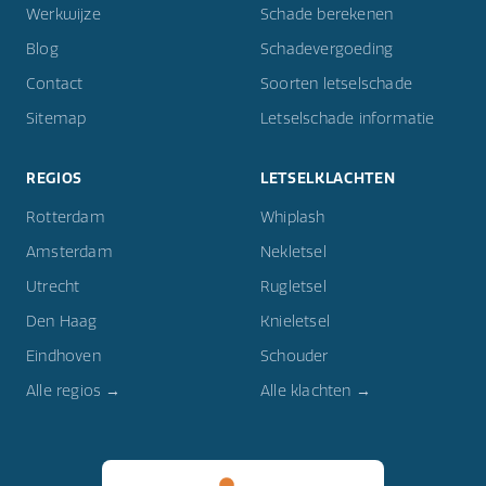
Werkwijze
Schade berekenen
Blog
Schadevergoeding
Contact
Soorten letselschade
Sitemap
Letselschade informatie
REGIOS
LETSELKLACHTEN
Rotterdam
Whiplash
Amsterdam
Nekletsel
Utrecht
Rugletsel
Den Haag
Knieletsel
Eindhoven
Schouder
Alle regios →
Alle klachten →