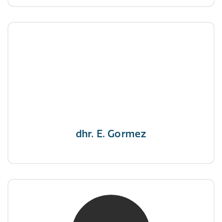
dhr. E. Gormez
NIVRE Register-Expert
"Een opgever wint nooit en een winnaar geeft
nooit op"
dhr. E. Gormez
mw. mr. H.A. de Jongh
NIVRE Register-Expert