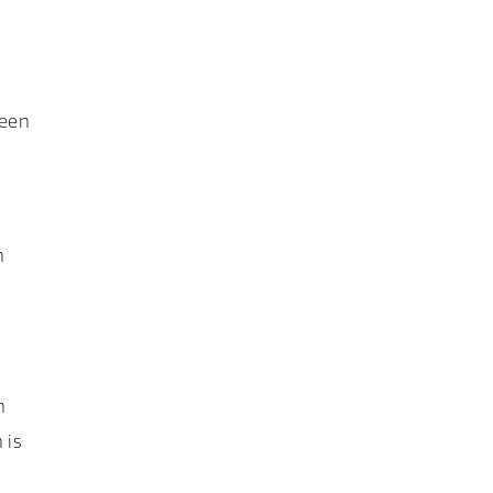
 een
n
n
 is