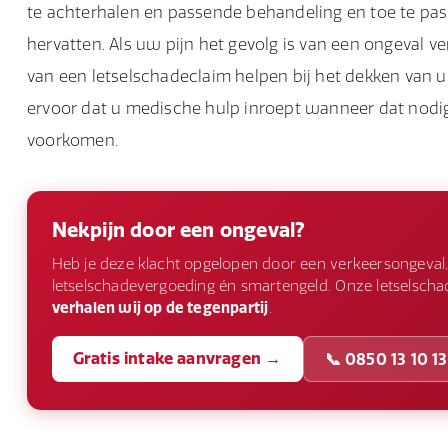
te achterhalen en passende behandeling en toe te passe
hervatten. Als uw pijn het gevolg is van een ongeval v
van een letselschadeclaim helpen bij het dekken van 
ervoor dat u medische hulp inroept wanneer dat nodi
voorkomen.
Nekpijn door een ongeval?
Heb je deze klacht opgelopen door een verkeersongeval,
letselschadevergoeding én smartengeld. Onze letselschade
verhalen wij op de tegenpartij
.
Gratis intake aanvragen →
📞 0850 13 10 13