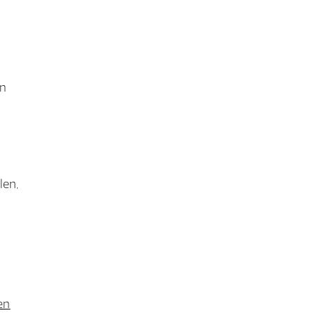
en
len,
en