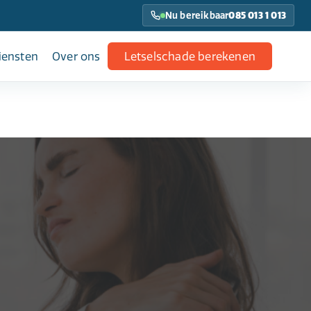
Nu bereikbaar
085 013 1 013
iensten
Over ons
Letselschade berekenen