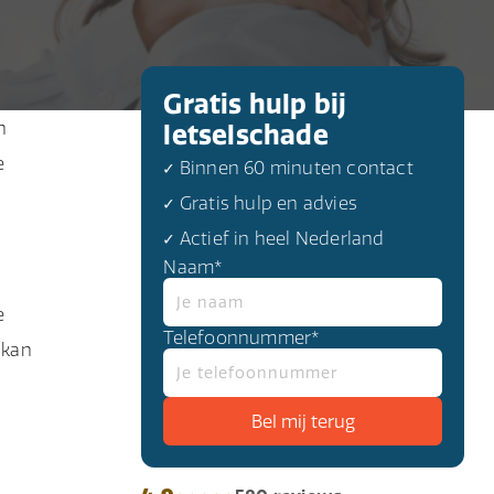
Gratis hulp bij
n
letselschade
e
✓ Binnen 60 minuten contact
✓ Gratis hulp en advies
✓ Actief in heel Nederland
Naam*
e
Telefoonnummer*
k kan