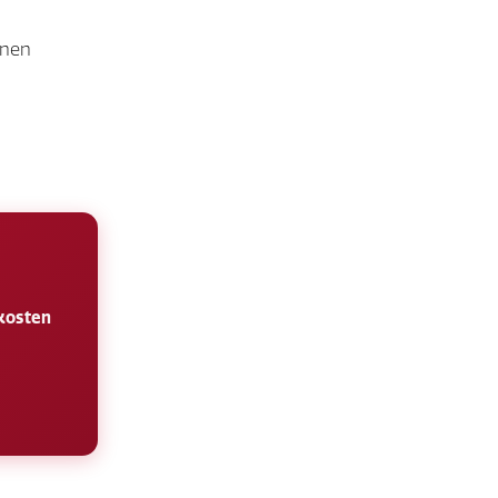
enen
 kosten