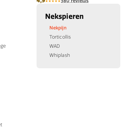
4,9
580 reviews
Nekspieren
Nekpijn
Torticollis
nge
WAD
Whiplash
et