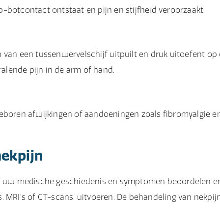
-botcontact ontstaat en pijn en stijfheid veroorzaakt.
van een tussenwervelschijf uitpuilt en druk uitoefent op
ralende pijn in de arm of hand.
geboren afwijkingen of aandoeningen zoals fibromyalgie e
ekpijn
rts uw medische geschiedenis en symptomen beoordelen e
s, MRI's of CT-scans, uitvoeren. De behandeling van nekpijn