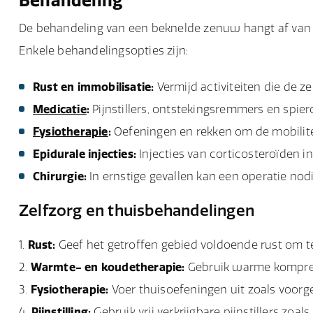
Behandeling
De behandeling van een beknelde zenuw hangt af van
Enkele behandelingsopties zijn:
Rust en immobilisatie:
Vermijd activiteiten die de 
Medicatie
:
Pijnstillers, ontstekingsremmers en spier
Fysiotherapie
:
Oefeningen en rekken om de mobilitei
Epidurale injecties:
Injecties van corticosteroïden i
Chirurgie:
In ernstige gevallen kan een operatie nod
Zelfzorg en thuisbehandelingen
Rust:
Geef het getroffen gebied voldoende rust om t
Warmte- en koudetherapie:
Gebruik warme kompress
Fysiotherapie:
Voer thuisoefeningen uit zoals voorg
Pijnstilling:
Gebruik vrij verkrijgbare pijnstillers zoa