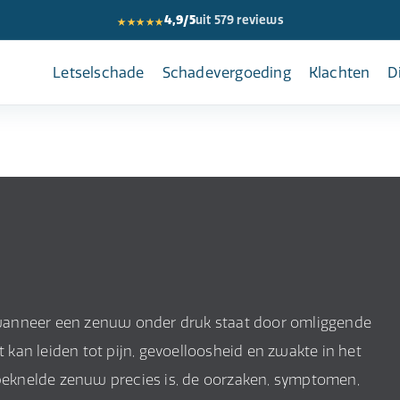
★★★★★
4,9/5
uit 579 reviews
Letselschade
Schadevergoeding
Klachten
D
wanneer een zenuw onder druk staat door omliggende
t kan leiden tot pijn, gevoelloosheid en zwakte in het
 beknelde zenuw precies is, de oorzaken, symptomen,