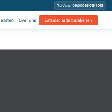
Vanaf 09:00
085 013 1 013
iensten
Over ons
Letselschade berekenen