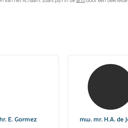
en van het lichaam, zoals pijn in de
arm
door een beknelde
hr. E. Gormez
mw. mr. H.A. de 
RE Register-Expert
NIVRE Register-Exp
gever wint nooit en een
"There is no elevator to
aar geeft nooit op"
you need to take the s
hr. E. Gormez
mw. mr. H.A. de 