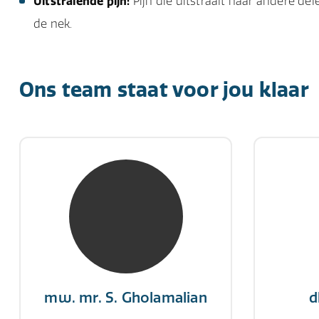
Uitstralende pijn:
Pijn die uitstraalt naar andere del
de nek.
Ons team staat voor jou klaar
mw. mr. S. Gholamalian
d
NIVRE Register-Expert
NIV
“Als je de richting van de wind
"Een op
niet kunt veranderen, verander
winn
dan de stand van je zeilen.”
mw. mr. S. Gholamalian
d