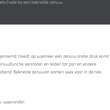
selschade bij een beknelde zenuw.
enoemd, treedt op wanneer een zenuw onder druk komt 
enuwfunctie verstoren en leiden tot pijn en andere
diend. Beknelde zenuwen komen vaak voor in de nek,
, waaronder: