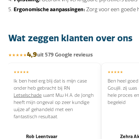
Ergonomische aanpassingen:
Zorg voor een goede h
Wat zeggen klanten over ons
4,9
uit 579 Google reviews
Ik ben heel erg blij dat is mijn case
Ben heel goed
onder heb gebracht bij RN
Goujili, zij wa
Letselschade
want Mw H.A. de Jongh
hele proces e
heeft mijn ongeval op zeer kundige
begeleid
wijze af gehandeld met een
fantastisch resultaat.
Rob Leentvaar
Zehra A