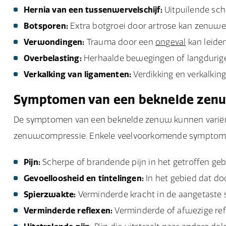
Hernia van een tussenwervelschijf:
Uitpuilende sch
Botsporen:
Extra botgroei door artrose kan zenuw
Verwondingen:
Trauma door een
ongeval
kan leide
Overbelasting:
Herhaalde bewegingen of langdurige
Verkalking van ligamenten:
Verdikking en verkalki
Symptomen van een beknelde zen
De symptomen van een beknelde zenuw kunnen variëren
zenuwcompressie. Enkele veelvoorkomende symptome
Pijn:
Scherpe of brandende pijn in het getroffen geb
Gevoelloosheid en tintelingen:
In het gebied dat d
Spierzwakte:
Verminderde kracht in de aangetaste 
Verminderde reflexen:
Verminderde of afwezige refl