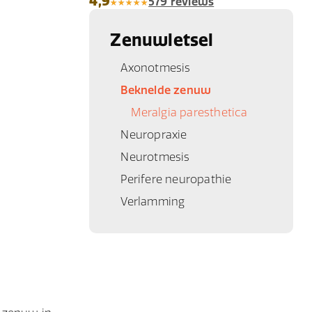
4,9
579 reviews
Zenuwletsel
Axonotmesis
Beknelde zenuw
Meralgia paresthetica
Neuropraxie
Neurotmesis
Perifere neuropathie
Verlamming