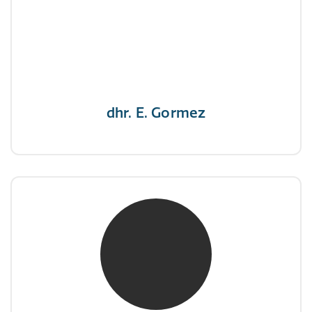
NIVRE Register-Expert
"Een opgever wint nooit en een winnaar geeft
nooit op"
dhr. E. Gormez
mw. mr. H.A. de Jongh
NIVRE Register-Expert
"There is no elevator to succes, you need to
take the stairs."