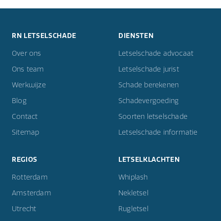
RN LETSELSCHADE
DIENSTEN
Over ons
Letselschade advocaat
Ons team
Letselschade jurist
Werkwijze
Schade berekenen
Blog
Schadevergoeding
Contact
Soorten letselschade
Sitemap
Letselschade informatie
REGIOS
LETSELKLACHTEN
Rotterdam
Whiplash
Amsterdam
Nekletsel
Utrecht
Rugletsel