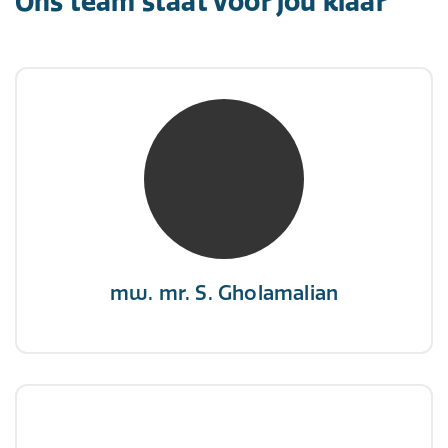
Ons team staat voor jou klaar
mw. mr. S. Gholamalian
NIVRE Register-Expert
“Als je de richting van de wind niet kunt
veranderen, verander dan de stand van je
zeilen.”
mw. mr. S. Gholamalian
dhr. E. Gormez