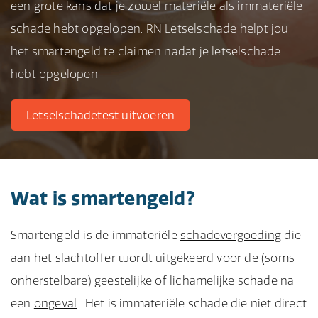
een grote kans dat je zowel materiële als immateriële
schade hebt opgelopen. RN Letselschade helpt jou
het smartengeld te claimen nadat je letselschade
hebt opgelopen.
Letselschadetest uitvoeren
Wat is smartengeld?
Smartengeld is de immateriële
schadevergoeding
die
aan het slachtoffer wordt uitgekeerd voor de (soms
onherstelbare) geestelijke of lichamelijke schade na
een
ongeval
. Het is immateriële schade die niet direct