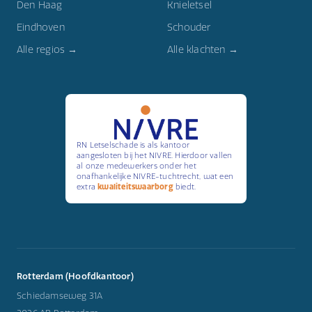
Den Haag
Knieletsel
Eindhoven
Schouder
Alle regios →
Alle klachten →
RN Letselschade is als kantoor
aangesloten bij het NIVRE. Hierdoor vallen
al onze medewerkers onder het
onafhankelijke NIVRE-tuchtrecht, wat een
extra
kwaliteitswaarborg
biedt.
Rotterdam (Hoofdkantoor)
Schiedamseweg 31A