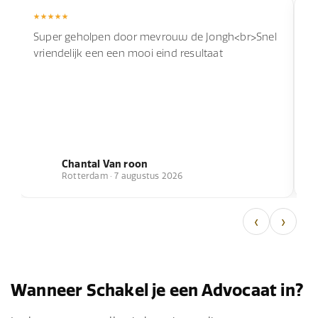
Super geholpen door mevrouw de Jongh<br>Snel
I
vriendelijk een een mooi eind resultaat
g
J
g
Chantal Van roon
Rotterdam · 7 augustus 2026
‹
›
Wanneer Schakel je een Advocaat in?