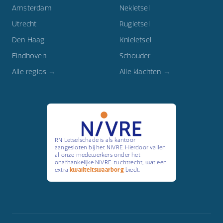
Amsterdam
Nekletsel
Utrecht
Rugletsel
Den Haag
Knieletsel
Eindhoven
Schouder
Alle regios →
Alle klachten →
RN Letselschade is als kantoor
aangesloten bij het NIVRE. Hierdoor vallen
al onze medewerkers onder het
onafhankelijke NIVRE-tuchtrecht, wat een
extra
kwaliteitswaarborg
biedt.