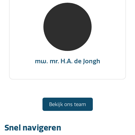
mw. mr. H.A. de Jongh
NIVRE Register-Expert
"There is no elevator to succes, you need to
take the stairs."
mw. mr. H.A. de Jongh
Bekijk ons team
Snel navigeren