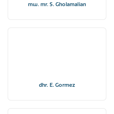
mw. mr. S. Gholamalian
dhr. E. Gormez
NIVRE Register-Expert
"Een opgever wint nooit en een winnaar
geeft nooit op"
dhr. E. Gormez