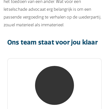
het toedoen van een ander. Wat voor een
letselschade advocaat erg belangrijk is om een
passende vergoeding te verhalen op de wederpartij,
zowel materieel als immaterieel.
Ons team staat voor jou klaar
mw. mr. S. Gholamalian
NIVRE Register-Expert
“Als je de richting van de wind niet kunt
veranderen, verander dan de stand van je
zeilen.”