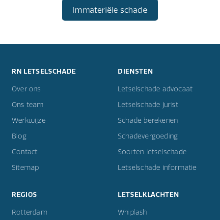
Immateriële schade
RN LETSELSCHADE
DIENSTEN
Over ons
Letselschade advocaat
Ons team
Letselschade jurist
Werkwijze
Schade berekenen
Blog
Schadevergoeding
Contact
Soorten letselschade
Sitemap
Letselschade informatie
REGIOS
LETSELKLACHTEN
Rotterdam
Whiplash