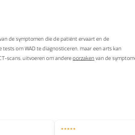
 van bewijs en het indienen van de claim vlot verloopt.
nkelijk van de ernst van uw letsel, de impact op uw leven
l. Een letselschadeadvocaat kan u helpen bij het bepalen 
atie.
van de symptomen die de patiënt ervaart en de
ke tests om WAD te diagnosticeren, maar een arts kan
 CT-scans, uitvoeren om andere
oorzaken
van de symptom