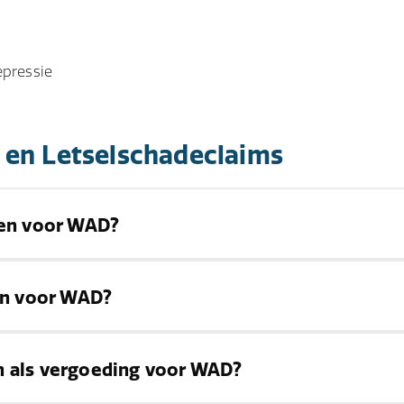
epressie
 en Letselschadeclaims
nen voor WAD?
unt u het beste een gespecialiseerde
letselschadeadvocaa
nen voor WAD?
n bewijs, het indienen van de claim en het onderhandelen
 tijd om een letselschadeclaim in te dienen, gerekend vanaf
n als vergoeding voor WAD?
e aansprakelijke partij. Het is echter belangrijk om zo snel