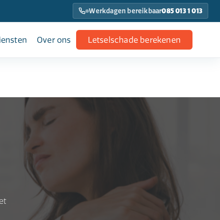
Werkdagen bereikbaar
085 013 1 013
iensten
Over ons
Letselschade berekenen
n
et