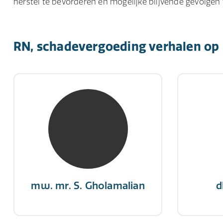
herstel te bevorderen en mogelijke blijvende gevolgen 
RN, schadevergoeding verhalen op 
mw. mr. S. Gholamalian
d
NIVRE Register-Expert
NIV
“Als je de richting van de wind
"Een op
niet kunt veranderen, verander
winn
dan de stand van je zeilen.”
mw. mr. S. Gholamalian
d