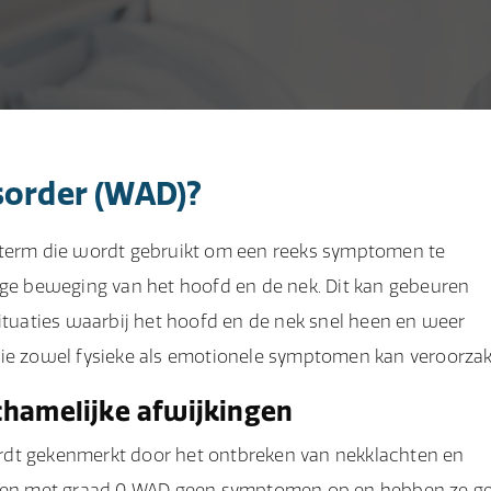
sorder (WAD)?
n term die wordt gebruikt om een reeks symptomen te
ige beweging van het hoofd en de nek. Dit kan gebeuren
situaties waarbij het hoofd en de nek snel heen en weer
e zowel fysieke als emotionele symptomen kan veroorzak
chamelijke afwijkingen
rdt gekenmerkt door het ontbreken van nekklachten en
ensen met graad 0 WAD geen symptomen op en hebben ze g