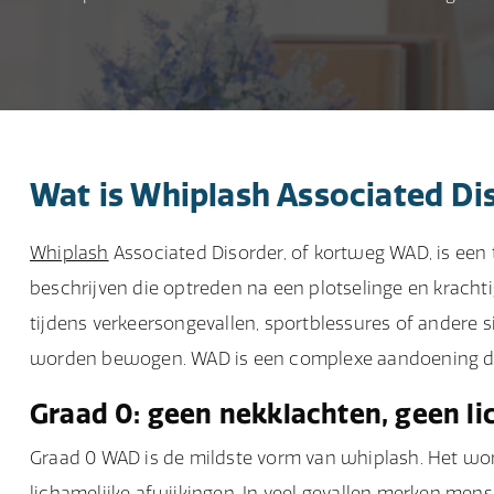
Wat is Whiplash Associated Di
Whiplash
Associated Disorder, of kortweg WAD, is ee
beschrijven die optreden na een plotselinge en kracht
tijdens verkeersongevallen, sportblessures of andere 
worden bewogen. WAD is een complexe aandoening di
Graad 0: geen nekklachten, geen li
Graad 0 WAD is de mildste vorm van whiplash. Het wo
lichamelijke afwijkingen. In veel gevallen merken m