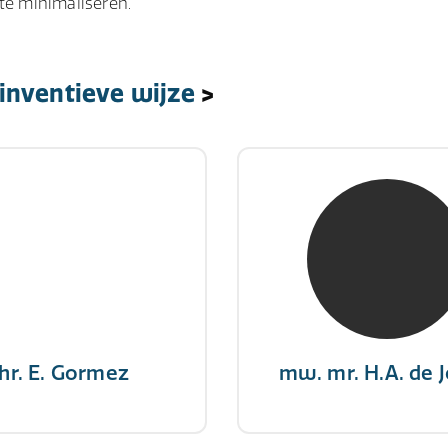
te minimaliseren.
inventieve wijze
>
hr. E. Gormez
mw. mr. H.A. de 
RE Register-Expert
NIVRE Register-Exp
gever wint nooit en een
"There is no elevator to
aar geeft nooit op"
you need to take the s
hr. E. Gormez
mw. mr. H.A. de 