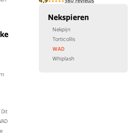
4,9
580 reviews
Nekspieren
Nekpijn
jke
Torticollis
WAD
Whiplash
om
 Dit
 WAD
ie