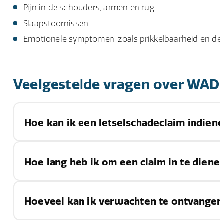
Pijn in de schouders, armen en rug
Slaapstoornissen
Emotionele symptomen, zoals prikkelbaarheid en d
Veelgestelde vragen over WAD
Hoe kan ik een letselschadeclaim indie
Om een letselschadeclaim in te dienen voor WAD, k
Hoe lang heb ik om een claim in te die
inschakelen die u kan helpen bij het verzamelen va
verzekeraar van de tegenpartij.
In Nederland heeft u over het algemeen vijf jaar de
Hoeveel kan ik verwachten te ontvange
moment dat u op de hoogte bent van het
letsel
en d