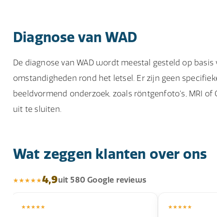
mogelijk actie te ondernemen, zodat het verzamelen
De hoogte van de vergoeding voor WAD varieert afha
kosten die u heeft gemaakt als gevolg van het letse
Diagnose van WAD
redelijke vergoeding op basis van uw specifieke situ
De diagnose van WAD wordt meestal gesteld op basis 
omstandigheden rond het letsel. Er zijn geen specifie
beeldvormend onderzoek, zoals röntgenfoto's, MRI of
uit te sluiten.
Wat zeggen klanten over ons
4,9
uit 580 Google reviews