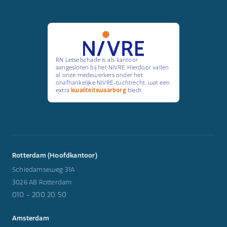
RN Letselschade is als kantoor
aangesloten bij het NIVRE. Hierdoor vallen
al onze medewerkers onder het
onafhankelijke NIVRE-tuchtrecht, wat een
extra
kwaliteitswaarborg
biedt.
Rotterdam (Hoofdkantoor)
Schiedamseweg 31A
3026 AB Rotterdam
010 - 200 20 50
Amsterdam