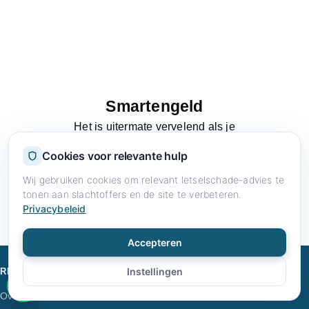
Smartengeld
Het is uitermate vervelend als je
letselschade oploopt. Je ervaart leed en
Cookies voor relevante hulp
misschien ben je wel boos. Wat te doen?
Wij gebruiken cookies om relevant letselschade-advies te
tonen aan slachtoffers en de site te verbeteren.
Immateriële schade
Privacybeleid
Accepteren
Instellingen
RN LETSELSCHADE
DIENSTEN
Over ons
Letselschade advocaat