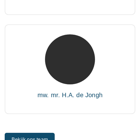
mw. mr. H.A. de Jongh
NIVRE Register-Expert
"There is no elevator to succes, you need to take
the stairs."
mw. mr. H.A. de Jongh
Bekijk ons team