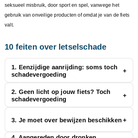
seksueel misbruik, door sport en spel, vanwege het
gebruik van onveilige producten of omdat je van de fiets
valt.
10 feiten over letselschade
1. Eenzijdige aanrijding: soms toch
schadevergoeding
2. Geen licht op jouw fiets? Toch
Je denkt wellicht dat bij een eenzijdige aanrijding
schadevergoeding
nooit sprake kan zijn van een
letselschadevergoeding. Dit zal in de meeste
Ook hier geldt dat wel of geen schadevergoeding
3. Je moet over bewijzen beschikken
gevallen kloppen maar soms heb je toch recht op
krijgen afhangt van de situatie. Kom je in botsing
een letselschadevergoeding. Het hangt helemaal
4. Aangereden door dronken
met een andere fietser die je echt niet hebt kunnen