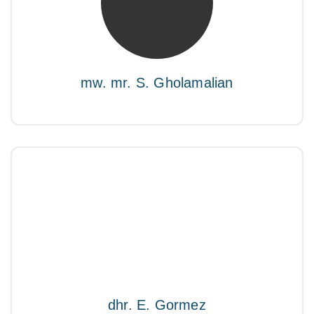
“Als je de richting van de wind niet kunt
veranderen, verander dan de stand van je zeilen.”
mw. mr. S. Gholamalian
dhr. E. Gormez
NIVRE Register-Expert
"Een opgever wint nooit en een winnaar geeft nooit
op"
dhr. E. Gormez