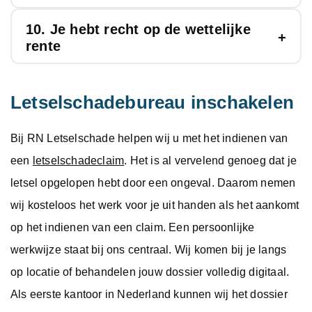
kosten aantonen door middel van bonnetjes en
verbouwing aan de woning en medische kosten die
huishoudelijke taken, je naar doktersafspraken
10. Je hebt recht op de wettelijke
facturen. Ook moet duidelijk zijn dat het nodig was
Een ongeluk krijgen en letselschade oplopen
de ziektekostenverzekering niet vergoedt kun je
brengen, op jouw kinderen passen, de hond
rente
deze kosten te maken.
betekent ook pijn en verdriet lijden. Dit noemen we
claimen. Zelfs bij niet-objectiveerbaar letsel zoals
uitlaten of de tuin netjes maken. De familie en
psychische schade, ook wel immateriële schade.
whiplash dient dit te worden vergoed.
vrienden doen het waarschijnlijk graag voor je
Vanaf de dag van het ongeval gaat de wettelijke
Letselschadebureau inschakelen
Voor deze verdrietige omstandigheden maar
maar als je hen niet had gehad, dan had je iemand
rente lopen. Heb je recht op een schadevergoeding
bijvoorbeeld ook voor levenslange littekens of het
moeten inhuren voor deze klussen.
dan krijg je daarover de rente vanaf de dag van het
Bij RN Letselschade helpen wij u met het indienen van
missen van een lichaamsdeel kun je
smartengeld
ongeval tot het moment dat jouw
een
letselschadeclaim
. Het is al vervelend genoeg dat je
krijgen.
schadevergoeding wordt uitgekeerd.
letsel opgelopen hebt door een ongeval. Daarom nemen
wij kosteloos het werk voor je uit handen als het aankomt
Staat jouw vraag niet tussen de 10 feiten over
op het indienen van een claim. Een persoonlijke
letselschade? Neem dan contact met onze experts
werkwijze staat bij ons centraal. Wij komen bij je langs
en krijg direct antwoord op je vraag.
op locatie of behandelen jouw dossier volledig digitaal.
Als eerste kantoor in Nederland kunnen wij het dossier