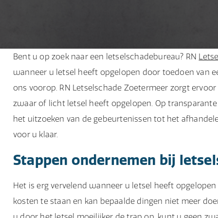
Bent u op zoek naar een letselschadebureau? RN
Lets
wanneer u letsel heeft opgelopen door toedoen van e
ons voorop. RN Letselschade Zoetermeer zorgt ervoor da
zwaar of licht letsel heeft opgelopen. Op transparante 
het uitzoeken van de gebeurtenissen tot het afhandel
voor u klaar.
Stappen ondernemen bij letse
Het is erg vervelend wanneer u letsel heeft opgelopen
kosten te staan en kan bepaalde dingen niet meer do
u door het letsel moeilijker de trap op, kunt u geen zwa