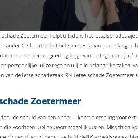
elschade
Zoetermeer helpt u tijdens het letselschadetrajec
en ander. Gedurende het hele proces staan uw belangen b
t u een eerlijke vergoeding krijgt van de tegenpartij, of 
en persoonlijke wijze regelen wij alle belangrijke zaken: v
en van de letselschadezaak. RN Letselschade Zoetermeer s
lschade Zoetermeer
 door de schuld van een ander. U komt plotseling voor extr
en die voorheen wel gewoon mogelijk waren. Misschien k
re dingen tillen of bent u zelfs (tijdelijk) arbeidsongeschik