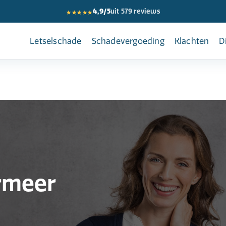
★★★★★
4,9/5
uit 579 reviews
Letselschade
Schadevergoeding
Klachten
D
rmeer