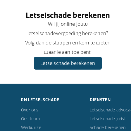
Letselschade berekenen
Wil jij online jouw
letselschadevergoeding berekenen?
Volg dan de stappen en kom te weten
waar je aan toe bent.
Letselschade berekenen
RN LETSELSCHADE
DIENSTEN
Over ons
Letselschade advoca
Ons team
Letselschade jurist
Werkwijze
Schade berekenen