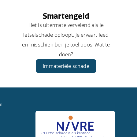
Smartengeld
Het is uitermate vervelend als je
letselschade oploopt. Je ervaart leed
en misschien ben je wel boos. Wat te
doen?
Immateriële schade
N
RN Letselschade is als kantoor