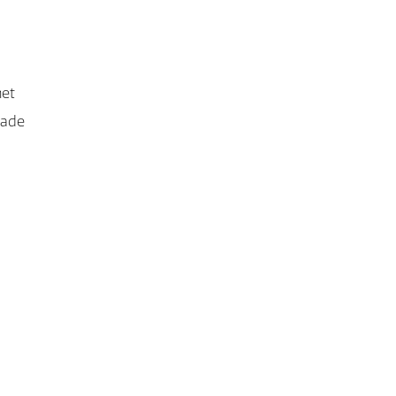
et
hade