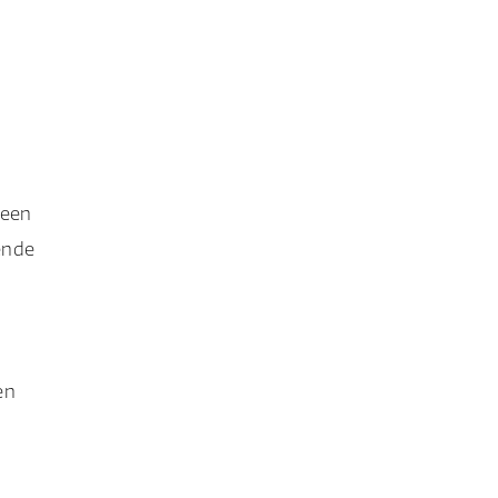
 een
ende
en