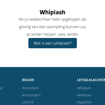
Whiplash
Als jij nekklachten hebt opgelopen als
gevolg van een aanrijding kunnen wij
je verder helpen. Lees verder
Wat is een whiplash?
REGIOS
LETSELKLACHTE
at
Rotterdam
Whiplash
Amsterdam
Nekletsel
Utrecht
Rugletsel