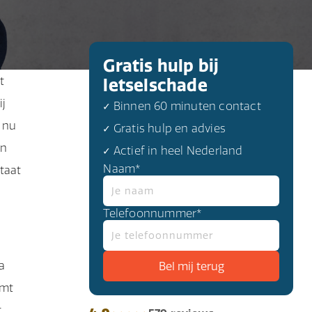
Gratis hulp bij
t
letselschade
ij
✓ Binnen 60 minuten contact
u nu
✓ Gratis hulp en advies
an
✓ Actief in heel Nederland
Naam*
taat
Telefoonnummer*
a
omt
t