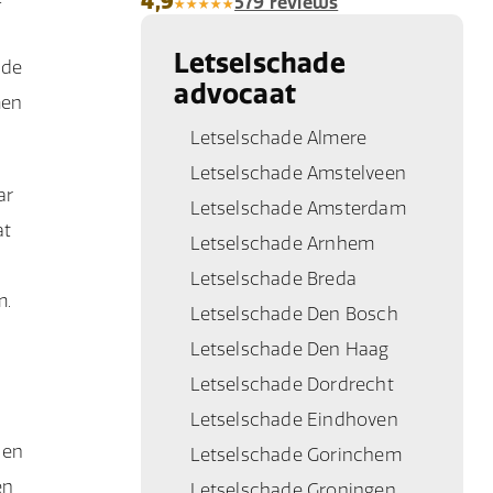
4,9
579 reviews
Letselschade
ade
advocaat
men
Letselschade Almere
Letselschade Amstelveen
ar
Letselschade Amsterdam
at
Letselschade Arnhem
Letselschade Breda
m.
Letselschade Den Bosch
Letselschade Den Haag
Letselschade Dordrecht
Letselschade Eindhoven
 en
Letselschade Gorinchem
en
Letselschade Groningen