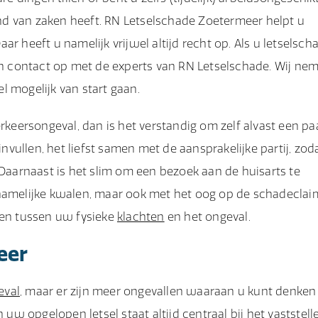
tand van zaken heeft. RN Letselschade Zoetermeer helpt u
r heeft u namelijk vrijwel altijd recht op. Als u letselsch
 contact op met de experts van RN Letselschade. Wij ne
l mogelijk van start gaan.
erkeersongeval, dan is het verstandig om zelf alvast een pa
ullen, het liefst samen met de aansprakelijke partij, zod
 Daarnaast is het slim om een bezoek aan de huisarts te
chamelijke kwalen, maar ook met het oog op de schadeclai
gen tussen uw fysieke
klachten
en het ongeval.
eer
eval
, maar er zijn meer ongevallen waaraan u kunt denken
w opgelopen letsel staat altijd centraal bij het
vaststell