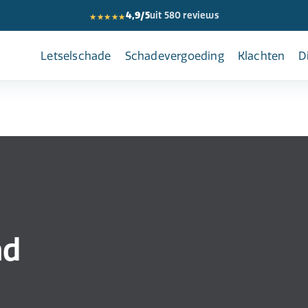
★★★★★
4,9/5
uit 580 reviews
Letselschade
Schadevergoeding
Klachten
D
ad