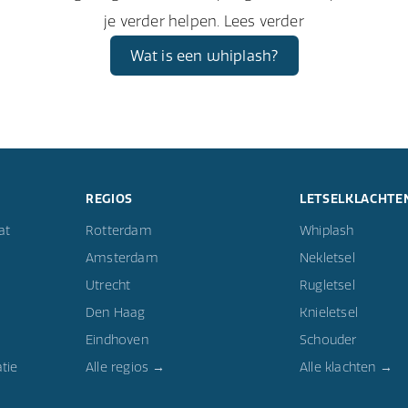
je verder helpen. Lees verder
Wat is een whiplash?
REGIOS
LETSELKLACHTE
at
Rotterdam
Whiplash
Amsterdam
Nekletsel
Utrecht
Rugletsel
Den Haag
Knieletsel
Eindhoven
Schouder
tie
Alle regios →
Alle klachten →