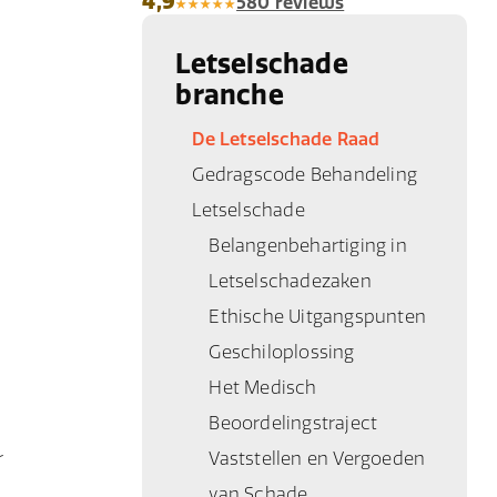
4,9
580 reviews
Letselschade
branche
De Letselschade Raad
Gedragscode Behandeling
Letselschade
Belangenbehartiging in
Letselschadezaken
Ethische Uitgangspunten
Geschiloplossing
Het Medisch
Beoordelingstraject
r
Vaststellen en Vergoeden
van Schade