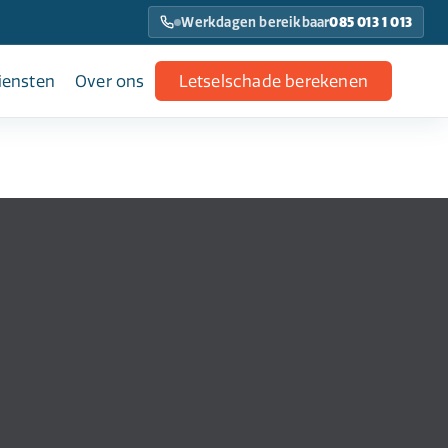
Werkdagen bereikbaar
085 013 1 013
iensten
Over ons
Letselschade berekenen