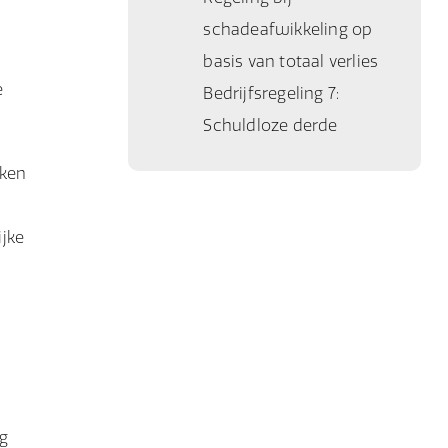
schadeafwikkeling op
basis van totaal verlies
e
Bedrijfsregeling 7:
Schuldloze derde
aken
ijke
p
ng