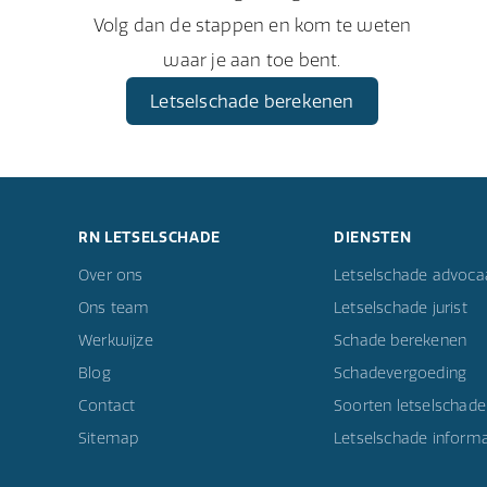
Volg dan de stappen en kom te weten
waar je aan toe bent.
Letselschade berekenen
RN LETSELSCHADE
DIENSTEN
Over ons
Letselschade advoca
Ons team
Letselschade jurist
Werkwijze
Schade berekenen
Blog
Schadevergoeding
Contact
Soorten letselschade
Sitemap
Letselschade informa