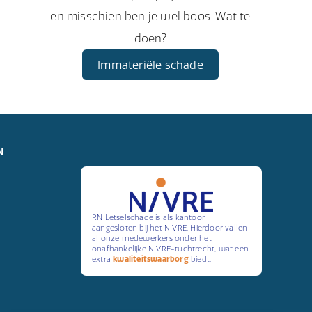
en misschien ben je wel boos. Wat te
doen?
Immateriële schade
N
RN Letselschade is als kantoor
aangesloten bij het NIVRE. Hierdoor vallen
al onze medewerkers onder het
onafhankelijke NIVRE-tuchtrecht, wat een
extra
kwaliteitswaarborg
biedt.