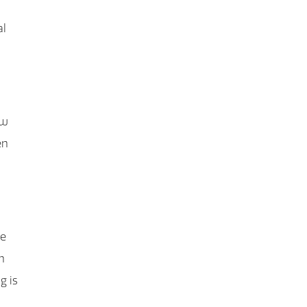
al
uw
en
de
n
g is