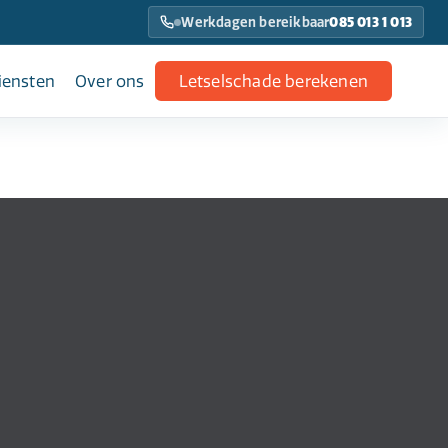
Werkdagen bereikbaar
085 013 1 013
iensten
Over ons
Letselschade berekenen