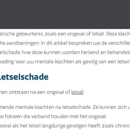
sche gebeurtenis, zoals een ongeval of letsel. Deze klac
che aandoeningen. In dit artikel bespreken we de verschill
tselschade, hoe deze kunnen worden herkend en behandeld
eding voor uw mentale klachten als gevolg van een letsel
Letselschade
nnen ontstaan na een ongeval of
letsel
:
mende mentale klachten na letselschade. Ze kunnen zich u
eke fobieën die verband houden met het ongeval.
oral als het letsel langdurige gevolgen heeft, zoals chroni