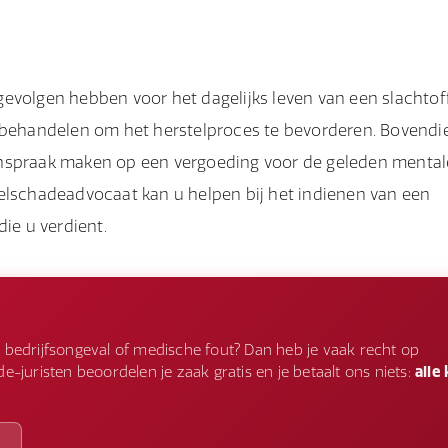
evolgen hebben voor het dagelijks leven van een slachtoff
e behandelen om het herstelproces te bevorderen. Bovendi
anspraak maken op een vergoeding voor de geleden mental
selschadeadvocaat kan u helpen bij het indienen van een
ie u verdient.
 bedrijfsongeval of medische fout? Dan heb je vaak recht op
-juristen beoordelen je zaak gratis en je betaalt ons niets:
alle