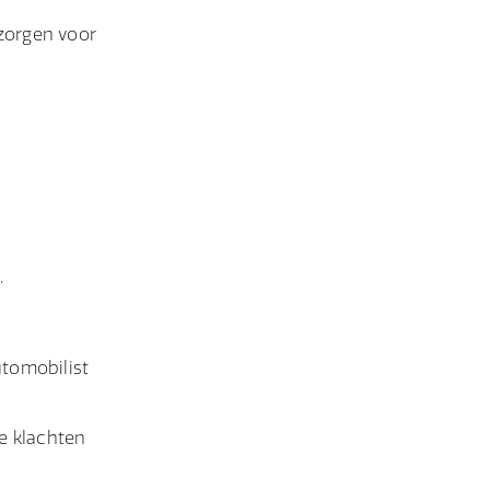
zorgen voor
,
utomobilist
e klachten