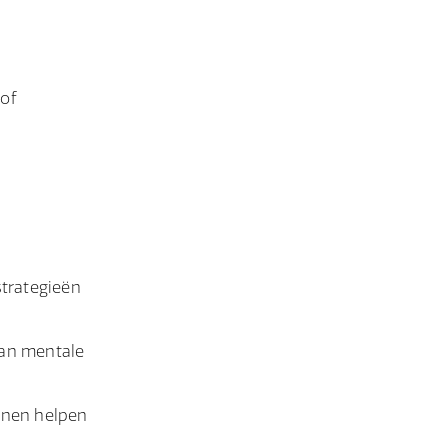
 of
trategieën
van mentale
nnen helpen