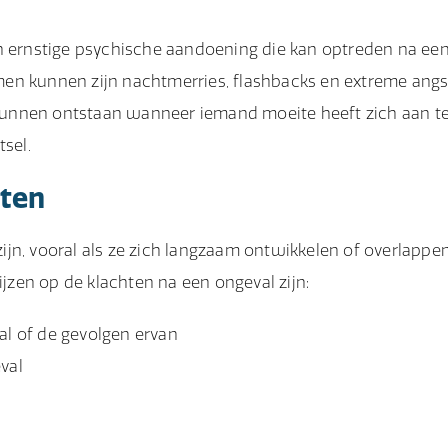
n ernstige psychische aandoening die kan optreden na ee
en kunnen zijn nachtmerries, flashbacks en extreme angs
unnen ontstaan wanneer iemand moeite heeft zich aan t
tsel.
hten
jn, vooral als ze zich langzaam ontwikkelen of overlappe
zen op de klachten na een ongeval zijn:
al of de gevolgen ervan
val