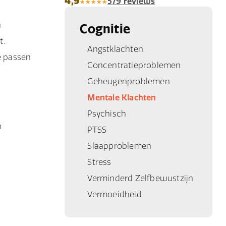
4,9
579 reviews
n
Cognitie
t.
Angstklachten
e passen
Concentratieproblemen
Geheugenproblemen
Mentale Klachten
Psychisch
n
PTSS
Slaapproblemen
Stress
Verminderd Zelfbewustzijn
Vermoeidheid