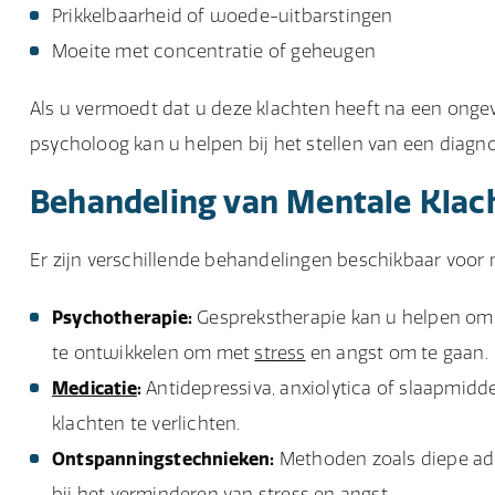
Prikkelbaarheid of woede-uitbarstingen
Moeite met concentratie of geheugen
Als u vermoedt dat u deze klachten heeft na een ongeva
psycholoog kan u helpen bij het stellen van een diagn
Behandeling van Mentale Klac
Er zijn verschillende behandelingen beschikbaar voor 
Psychotherapie:
Gesprekstherapie kan u helpen om 
te ontwikkelen om met
stress
en angst om te gaan.
Medicatie
:
Antidepressiva, anxiolytica of slaapm
klachten te verlichten.
Ontspanningstechnieken:
Methoden zoals diepe ade
bij het verminderen van stress en angst.