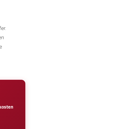
er.
en
e
 kosten