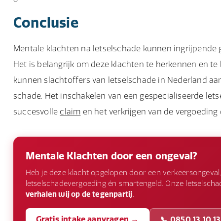
Conclusie
Mentale klachten na letselschade kunnen ingrijpende g
Het is belangrijk om deze klachten te herkennen en t
kunnen slachtoffers van letselschade in Nederland a
schade. Het inschakelen van een gespecialiseerde let
succesvolle
claim
en het verkrijgen van de vergoeding d
Mentale Klachten door een ongeval?
Heb je deze klacht opgelopen door een verkeersongeval,
letselschadevergoeding én smartengeld. Onze letselschade
verhalen wij op de tegenpartij
.
Gratis intake aanvragen →
📞 0850 13 10 13