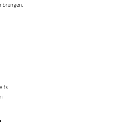
n brengen,
elfs
en
?