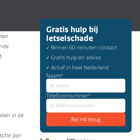
Gratis hulp bij
hten
letselschade
ende
✓ Binnen 60 minuten contact
,
✓ Gratis hulp en advies
.
✓ Actief in heel Nederland
Naam*
Telefoonnummer*
iten in de
sche pijn