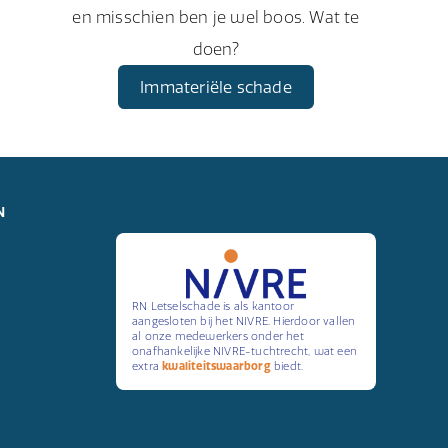
en misschien ben je wel boos. Wat te
doen?
Immateriële schade
N
RN Letselschade is als kantoor
aangesloten bij het NIVRE. Hierdoor vallen
al onze medewerkers onder het
onafhankelijke NIVRE-tuchtrecht, wat een
extra
kwaliteitswaarborg
biedt.