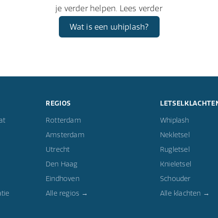
je verder helpen. Lees verder
Wat is een whiplash?
REGIOS
LETSELKLACHTE
at
Rotterdam
Whiplash
Amsterdam
Nekletsel
Utrecht
Rugletsel
Den Haag
Knieletsel
Eindhoven
Schouder
tie
Alle regios →
Alle klachten →