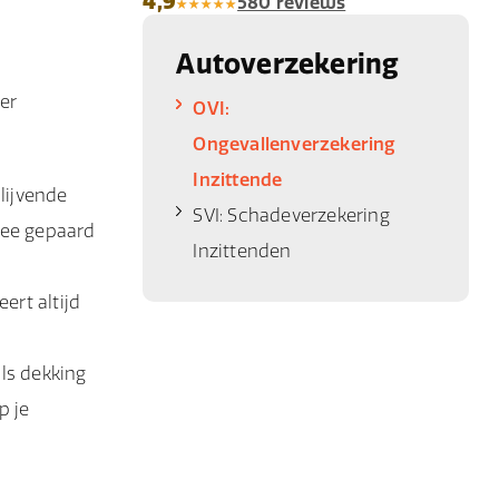
4,9
580 reviews
Autoverzekering
er
OVI:
Ongevallenverzekering
Inzittende
lijvende
SVI: Schadeverzekering
rmee gepaard
Inzittenden
ert altijd
ls dekking
p je