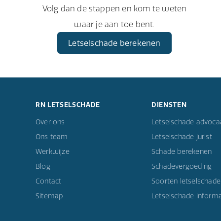
Volg dan de stappen en kom te weten
waar je aan toe bent.
Letselschade berekenen
RN LETSELSCHADE
DIENSTEN
Over ons
Letselschade advoca
Ons team
Letselschade jurist
Werkwijze
Schade berekenen
Blog
Schadevergoeding
Contact
Soorten letselschade
Sitemap
Letselschade informa