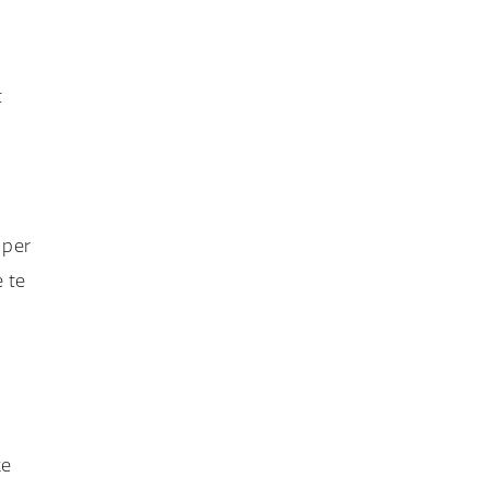
t
 per
e te
ze