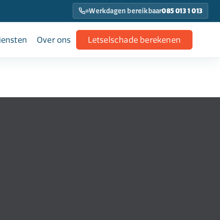
Werkdagen bereikbaar
085 013 1 013
iensten
Over ons
Letselschade berekenen