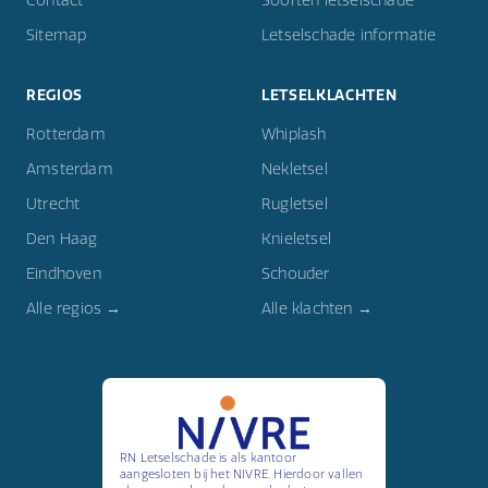
Contact
Soorten letselschade
Sitemap
Letselschade informatie
REGIOS
LETSELKLACHTEN
Rotterdam
Whiplash
Amsterdam
Nekletsel
Utrecht
Rugletsel
Den Haag
Knieletsel
Eindhoven
Schouder
Alle regios →
Alle klachten →
RN Letselschade is als kantoor
aangesloten bij het NIVRE. Hierdoor vallen