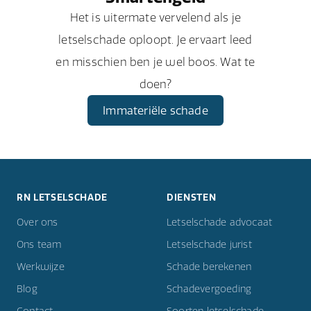
Het is uitermate vervelend als je
letselschade oploopt. Je ervaart leed
en misschien ben je wel boos. Wat te
doen?
Immateriële schade
RN LETSELSCHADE
DIENSTEN
Over ons
Letselschade advocaat
Ons team
Letselschade jurist
Werkwijze
Schade berekenen
Blog
Schadevergoeding