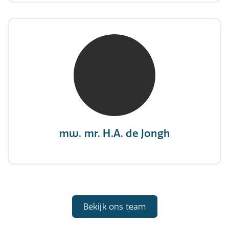
mw. mr. H.A. de Jongh
NIVRE Register-Expert
"There is no elevator to succes, you need to
take the stairs."
mw. mr. H.A. de Jongh
Bekijk ons team