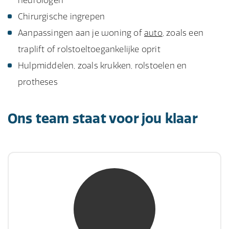
neurologen
Chirurgische ingrepen
Aanpassingen aan je woning of
auto
, zoals een
traplift of rolstoeltoegankelijke oprit
Hulpmiddelen, zoals krukken, rolstoelen en
protheses
Ons team staat voor jou klaar
mw. mr. S. Gholamalian
NIVRE Register-Expert
“Als je de richting van de wind niet kunt
veranderen, verander dan de stand van je