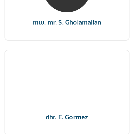
zeilen.”
mw. mr. S. Gholamalian
dhr. E. Gormez
NIVRE Register-Expert
"Een opgever wint nooit en een winnaar geeft
nooit op"
dhr. E. Gormez