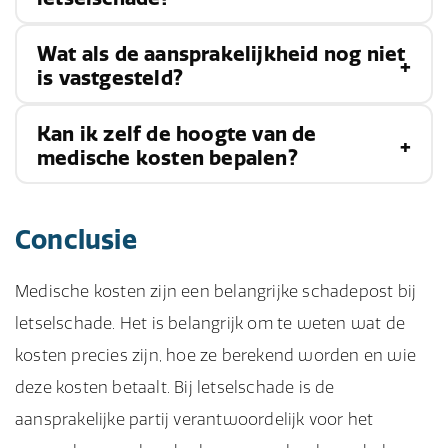
Wat als de aansprakelijkheid nog niet
In principe wel, maar het hangt af van de
is vastgesteld?
specifieke situatie. Het is belangrijk om dit goed
uit te zoeken en juridisch advies in te winnen.
Kan ik zelf de hoogte van de
Als de
aansprakelijkheid
nog niet is vastgesteld,
medische kosten bepalen?
kun je de kosten voorlopig indienen bij je eigen
zorgverzekeraar. Als achteraf blijkt dat de
Nee, de hoogte van de medische kosten wordt
Conclusie
tegenpartij aansprakelijk is, dan kunnen de
bepaald door de behandelaars en de tarieven
kosten verhaald worden.
die zij hanteren. Het is wel belangrijk om een
Medische kosten zijn een belangrijke schadepost bij
overzicht te hebben van de gemaakte kosten en
letselschade. Het is belangrijk om te weten wat de
deze te bewaren.
kosten precies zijn, hoe ze berekend worden en wie
deze kosten betaalt. Bij letselschade is de
aansprakelijke partij verantwoordelijk voor het