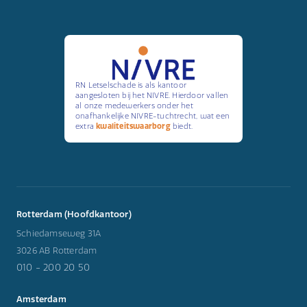
RN Letselschade is als kantoor
aangesloten bij het NIVRE. Hierdoor vallen
al onze medewerkers onder het
onafhankelijke NIVRE-tuchtrecht, wat een
extra
kwaliteitswaarborg
biedt.
Rotterdam (Hoofdkantoor)
Schiedamseweg 31A
3026 AB Rotterdam
010 - 200 20 50
Amsterdam