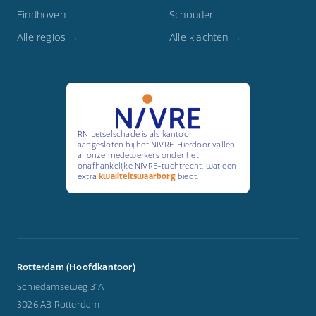
Eindhoven
Schouder
Alle regios →
Alle klachten →
RN Letselschade is als kantoor
aangesloten bij het NIVRE. Hierdoor vallen
al onze medewerkers onder het
onafhankelijke NIVRE-tuchtrecht, wat een
extra
kwaliteitswaarborg
biedt.
Rotterdam (Hoofdkantoor)
Schiedamseweg 31A
3026 AB Rotterdam