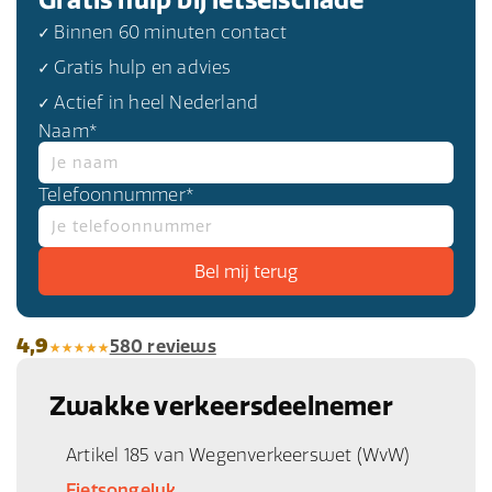
✓ Binnen 60 minuten contact
✓ Gratis hulp en advies
✓ Actief in heel Nederland
Naam*
Telefoonnummer*
4,9
580 reviews
Zwakke verkeersdeelnemer
Artikel 185 van Wegenverkeerswet (WvW)
Fietsongeluk