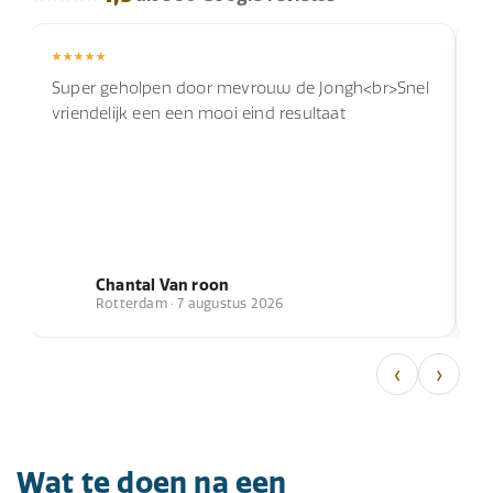
Super geholpen door mevrouw de Jongh<br>Snel
I
vriendelijk een een mooi eind resultaat
g
J
g
Chantal Van roon
Rotterdam · 7 augustus 2026
‹
›
Wat te doen na een