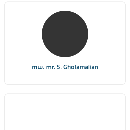
mw. mr. S. Gholamalian
NIVRE Register-Expert
“Als je de richting van de wind niet kunt
veranderen, verander dan de stand van je
zeilen.”
mw. mr. S. Gholamalian
dhr. E. Gormez
NIVRE Register-Expert
"Een opgever wint nooit en een winnaar geeft