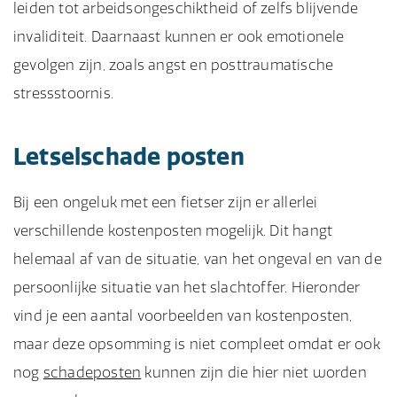
leiden tot arbeidsongeschiktheid of zelfs blijvende
Het is afhankelijk van het letsel dat je hebt
invaliditeit. Daarnaast kunnen er ook emotionele
opgelopen of je nog kunt fietsen na een
gevolgen zijn, zoals angst en posttraumatische
fietsongeluk. In sommige gevallen kan het
stressstoornis.
nodig zijn om tijdelijk of permanent een andere
vorm van transport te gebruiken.
Letselschade posten
Bij een ongeluk met een fietser zijn er allerlei
verschillende kostenposten mogelijk. Dit hangt
helemaal af van de situatie, van het ongeval en van de
persoonlijke situatie van het slachtoffer. Hieronder
vind je een aantal voorbeelden van kostenposten,
maar deze opsomming is niet compleet omdat er ook
nog
schadeposten
kunnen zijn die hier niet worden