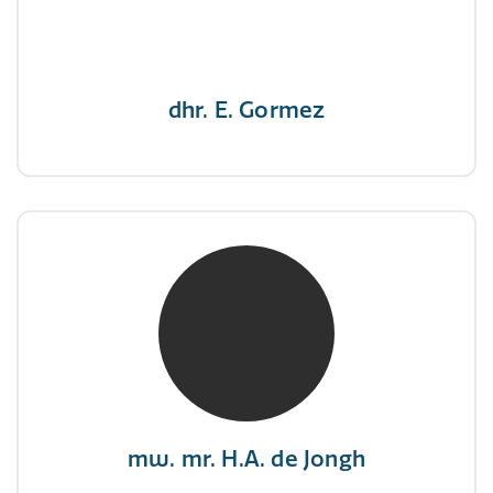
nooit op"
dhr. E. Gormez
mw. mr. H.A. de Jongh
NIVRE Register-Expert
"There is no elevator to succes, you need to
take the stairs."
mw. mr. H.A. de Jongh