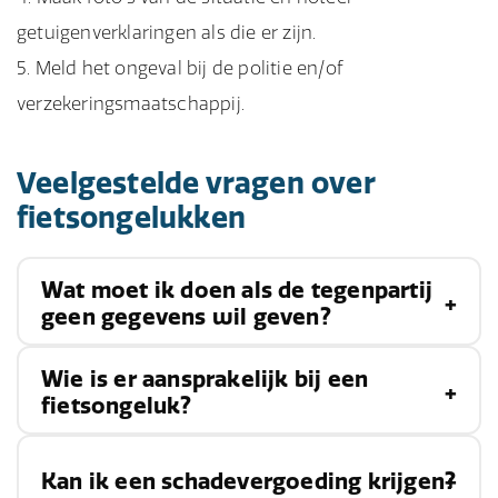
getuigenverklaringen als die er zijn.
Meld het ongeval bij de politie en/of
verzekeringsmaatschappij.
Veelgestelde vragen over
fietsongelukken
Wat moet ik doen als de tegenpartij
geen gegevens wil geven?
Wie is er aansprakelijk bij een
Als de tegenpartij geen gegevens wil geven, kun
fietsongeluk?
je het beste de politie inschakelen en aangifte
doen. Zo kun je alsnog de benodigde informatie
De aansprakelijkheid bij een ongeval is
Kan ik een schadevergoeding krijgen?
verzamelen.