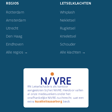
REGIOS
LETSELKLACHTEN
Rotterdam
Whiplash
Amsterdam
Nekletsel
Utrecht
Rugletsel
Den Haag
Knieletsel
Eindhoven
Schouder
Alle regios →
Alle klachten →
RN Letselschade is als kantoor
aangesloten bij het NIVRE. Hierdoor vallen
al onze medewerkers onder het
onafhankelijke NIVRE-tuchtrecht, wat een
extra
kwaliteitswaarborg
biedt.