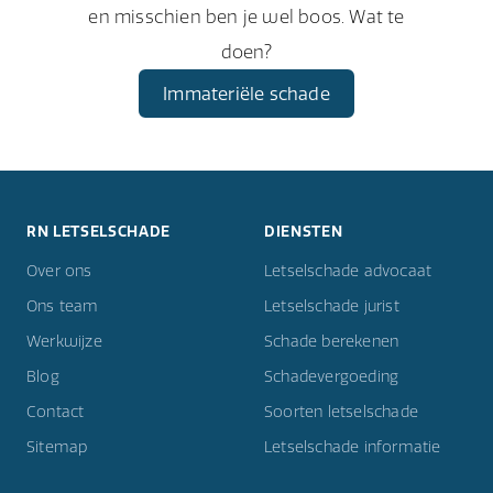
en misschien ben je wel boos. Wat te
doen?
Immateriële schade
RN LETSELSCHADE
DIENSTEN
Over ons
Letselschade advocaat
Ons team
Letselschade jurist
Werkwijze
Schade berekenen
Blog
Schadevergoeding
Contact
Soorten letselschade
Sitemap
Letselschade informatie