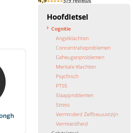
4,9
579 reviews
Hoofdletsel
Cognitie
Angstklachten
Concentratieproblemen
Geheugenproblemen
Jongh
Mentale Klachten
ert
Psychisch
 succes,
PTSS
tairs."
Slaapproblemen
Stress
Verminderd Zelfbewustzijn
Jongh
Vermoeidheid