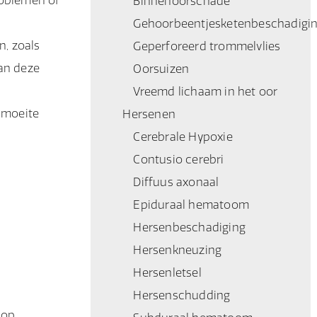
roblemen of
Binnenoorschade
Gehoorbeentjesketenbeschadigi
n, zoals
Geperforeerd trommelvlies
an deze
Oorsuizen
Vreemd lichaam in het oor
 moeite
Hersenen
Cerebrale Hypoxie
Contusio cerebri
Diffuus axonaal
Epiduraal hematoom
Hersenbeschadiging
Hersenkneuzing
Hersenletsel
Hersenschudding
 op