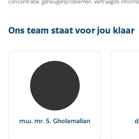
concentratie, geheugenproblemen, vertraagde informa
Ons team staat voor jou klaar
mw. mr. S. Gholamalian
d
NIVRE Register-Expert
NIV
“Als je de richting van de wind
"Een op
niet kunt veranderen, verander
winn
dan de stand van je zeilen.”
mw. mr. S. Gholamalian
d