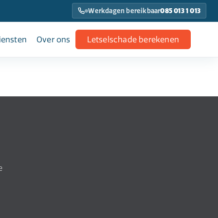
Werkdagen bereikbaar
085 013 1 013
iensten
Over ons
Letselschade berekenen
e