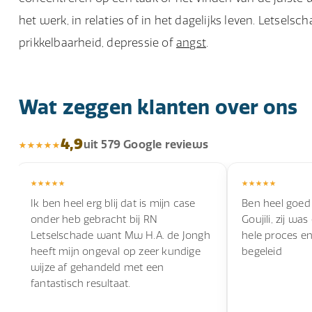
het werk, in relaties of in het dagelijks leven. Letsels
prikkelbaarheid, depressie of
angst
.
Wat zeggen klanten over ons
4,9
uit 579 Google reviews
Ik ben heel erg blij dat is mijn case
Ben heel goed
onder heb gebracht bij RN
Goujili, zij wa
Letselschade want Mw H.A. de Jongh
hele proces e
heeft mijn ongeval op zeer kundige
begeleid
wijze af gehandeld met een
fantastisch resultaat.