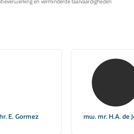
tieverwerking en verminderde taalvaardigheden.
hr. E. Gormez
mw. mr. H.A. de 
RE Register-Expert
NIVRE Register-Exp
gever wint nooit en een
"There is no elevator to
aar geeft nooit op"
you need to take the s
hr. E. Gormez
mw. mr. H.A. de 