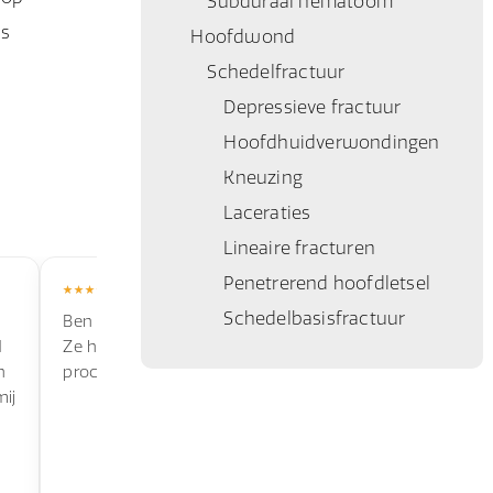
Subduraal hematoom
ls
Hoofdwond
Schedelfractuur
Depressieve fractuur
Hoofdhuidverwondingen
Kneuzing
Laceraties
Lineaire fracturen
Penetrerend hoofdletsel
Schedelbasisfractuur
Ben super blij met deze letsel bedrijf.
Ik ben goed
d
Ze hebben mij goed geholpen in het
ongeluk. Ik
n
proces.
hoogte geho
mij
Zeker een aa