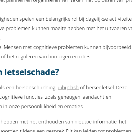
t plannen en organiseren van taken, het oplossen van p
igheden spelen een belangrijke rol bij dagelijkse activiteite
ieve problemen kunnen moeite hebben met het uitvoeren v
.
es. Mensen met cognitieve problemen kunnen bijvoorbeeld
of het reguleren van hun eigen emoties.
n letselschade?
als een hersenschudding,
whiplash
of hersenletsel. Deze
cognitieve functies, zoals geheugen, aandacht en
n in onze persoonlijkheid en emoties.
 hebben met het onthouden van nieuwe informatie, het
woorden tijdens een gesprek. Dit kan leiden tot problemen