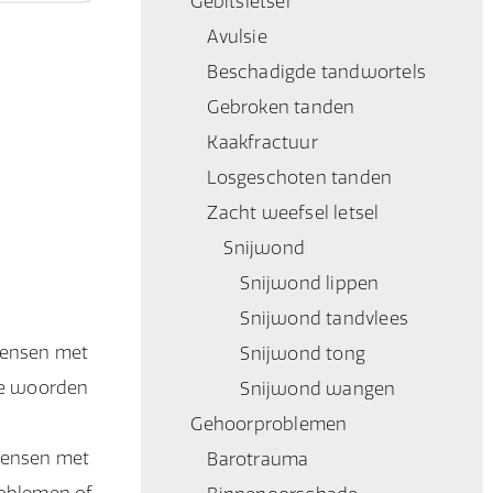
Gebitsletsel
Avulsie
Beschadigde tandwortels
Gebroken tanden
Kaakfractuur
Losgeschoten tanden
Zacht weefsel letsel
Snijwond
Snijwond lippen
Snijwond tandvlees
 Mensen met
Snijwond tong
te woorden
Snijwond wangen
Gehoorproblemen
 Mensen met
Barotrauma