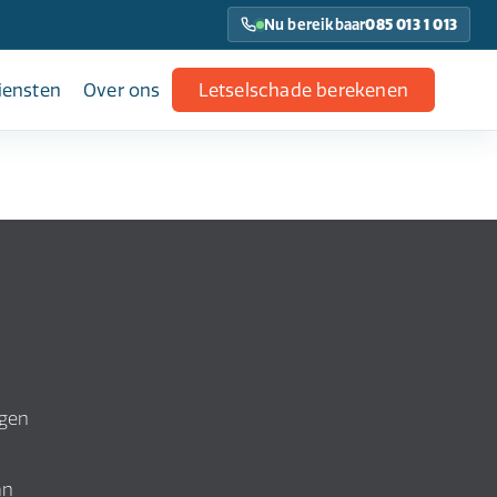
Nu bereikbaar
085 013 1 013
iensten
Over ons
Letselschade berekenen
lgen
an