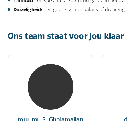
Tinnitus:
Een suizend of zoemend geluid in het oor.
Duizeligheid:
Een gevoel van onbalans of draaierigh
Ons team staat voor jou klaar
mw. mr. S. Gholamalian
d
NIVRE Register-Expert
NIV
“Als je de richting van de wind
"Een op
niet kunt veranderen, verander
winn
dan de stand van je zeilen.”
mw. mr. S. Gholamalian
d