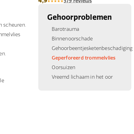
4,9
579 reviews
Gehoorproblemen
en scheuren.
Barotrauma
mmelvlies
Binnenoorschade
Gehoorbeentjesketenbeschadiging
en.
Geperforeerd trommelvlies
Oorsuizen
Vreemd lichaam in het oor
le