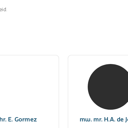
eid.
hr. E. Gormez
mw. mr. H.A. de 
RE Register-Expert
NIVRE Register-Exp
gever wint nooit en een
"There is no elevator to
aar geeft nooit op"
you need to take the s
hr. E. Gormez
mw. mr. H.A. de 