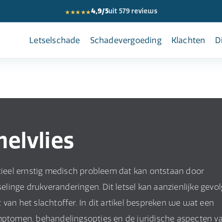
★★★★★
4,9/5
uit 579 reviews
Letselschade
Schadevergoeding
Klachten
D
elvlies
ntieel ernstig medisch probleem dat kan ontstaan door
selinge drukveranderingen. Dit letsel kan aanzienlijke gevo
van het slachtoffer. In dit artikel bespreken we wat een
ymptomen, behandelingsopties en de juridische aspecten v