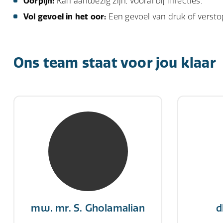
Oorpijn:
Kan aanwezig zijn, vooral bij infecties.
Vol gevoel in het oor:
Een gevoel van druk of verstop
Ons team staat voor jou klaar
mw. mr. S. Gholamalian
d
NIVRE Register-Expert
NIV
“Als je de richting van de wind
"Een op
niet kunt veranderen, verander
winn
dan de stand van je zeilen.”
mw. mr. S. Gholamalian
d