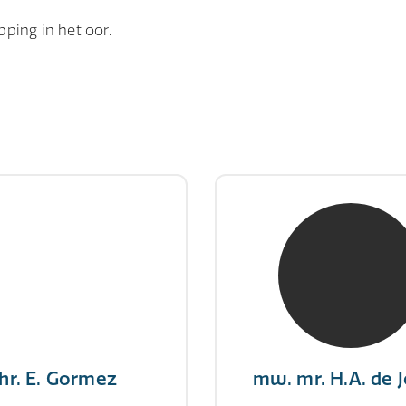
ping in het oor.
hr. E. Gormez
mw. mr. H.A. de 
RE Register-Expert
NIVRE Register-Exp
gever wint nooit en een
"There is no elevator to
aar geeft nooit op"
you need to take the s
hr. E. Gormez
mw. mr. H.A. de 