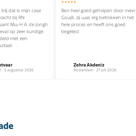
 blij dat is mijn case
Ben heel goed geholpen door mevr
racht bij RN
Goujili, zij was erg betrokken in het
ant Mw H.A. de Jongh
hele proces en heeft ons goed
eval op zeer kundige
begeleid
ndeld met een
ultaat.
ntvaar
Zehra Akdeniz
 · 5 augustus 2026
Rotterdam · 27 juli 2026
hade