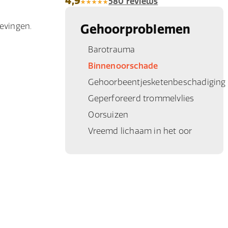
4,9
580 reviews
evingen.
Gehoorproblemen
Barotrauma
Binnenoorschade
Gehoorbeentjesketenbeschadiging
Geperforeerd trommelvlies
Oorsuizen
Vreemd lichaam in het oor