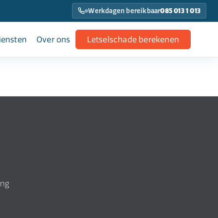
Werkdagen bereikbaar
085 013 1 013
iensten
Over ons
Letselschade berekenen
ing