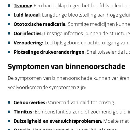
Trauma
:
Een harde klap tegen het hoofd kan leiden
Luid lawaai:
Langdurige blootstelling aan hoge gelui
Ototoxische medicatie:
Sommige medicijnen kunnen 
Oorinfecties:
Ernstige infecties kunnen de structur
Veroudering:
Leeftijdsgebonden achteruitgang van
Plotselinge drukveranderingen:
Snel wisselende luch
Symptomen van binnenoorschade
De symptomen van binnenoorschade kunnen variëren af
veelvoorkomende symptomen zijn:
Gehoorverlies:
Variërend van mild tot ernstig.
Tinnitus:
Een constant suizend of zoemend geluid in
Duizeligheid en evenwichtsproblemen:
Moeite met 