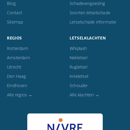
Blog
Schadevergoeding
Contact
Soorten letselschade
Sitemap
Letselschade informatie
REGIOS
LETSELKLACHTEN
Rotterdam
Whiplash
Amsterdam
Nekletsel
Utrecht
Rugletsel
Den Haag
Knieletsel
Eindhoven
Schouder
Alle regios →
Alle klachten →