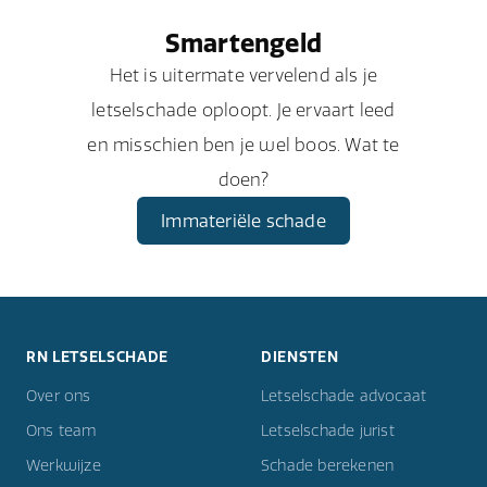
Smartengeld
Het is uitermate vervelend als je
letselschade oploopt. Je ervaart leed
en misschien ben je wel boos. Wat te
doen?
Immateriële schade
RN LETSELSCHADE
DIENSTEN
Over ons
Letselschade advocaat
Ons team
Letselschade jurist
Werkwijze
Schade berekenen