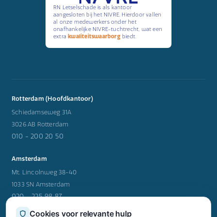
RN Letselschade is als kantoor
aangesloten bij het NIVRE. Hierdoor vallen
al onze medewerkers onder het
onafhankelijke NIVRE-tuchtrecht, wat een
extra
kwaliteitswaarborg
biedt.
Rotterdam (Hoofdkantoor)
Schiedamseweg 31A
3026 AB Rotterdam
010 - 200 20 50
Amsterdam
Mt. Lincolnweg 38-40
1033 SN Amsterdam
020 - 225 98 87
Cookies voor relevante hulp