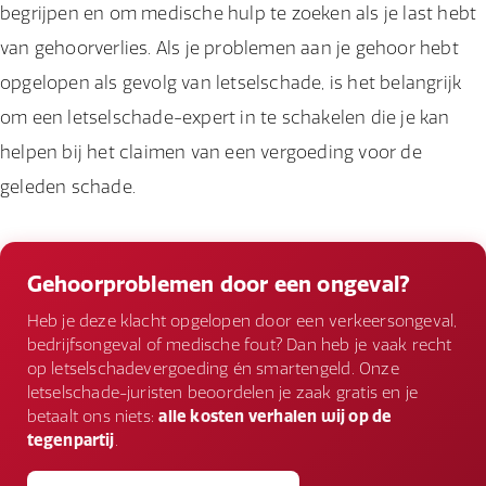
begrijpen en om medische hulp te zoeken als je last hebt
van gehoorverlies. Als je problemen aan je gehoor hebt
opgelopen als gevolg van letselschade, is het belangrijk
om een letselschade-expert in te schakelen die je kan
helpen bij het claimen van een vergoeding voor de
geleden schade.
Gehoorproblemen door een ongeval?
Heb je deze klacht opgelopen door een verkeersongeval,
bedrijfsongeval of medische fout? Dan heb je vaak recht
op letselschadevergoeding én smartengeld. Onze
letselschade-juristen beoordelen je zaak gratis en je
betaalt ons niets:
alle kosten verhalen wij op de
tegenpartij
.