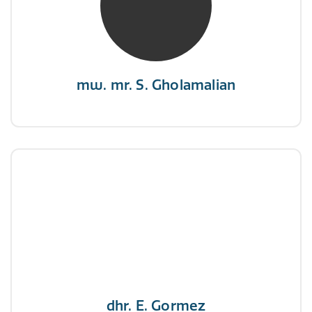
“Als je de richting van de wind niet kunt
veranderen, verander dan de stand van je
zeilen.”
mw. mr. S. Gholamalian
dhr. E. Gormez
NIVRE Register-Expert
"Een opgever wint nooit en een winnaar geeft
nooit op"
dhr. E. Gormez