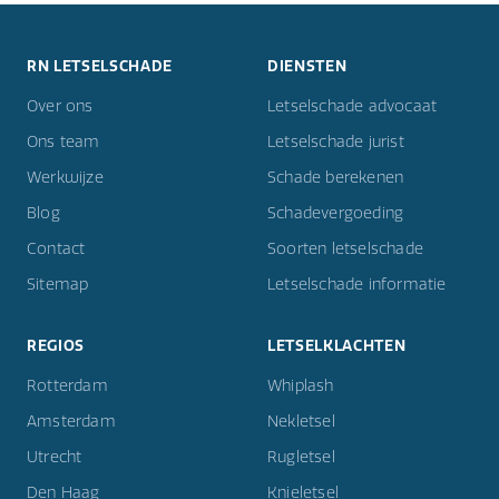
RN LETSELSCHADE
DIENSTEN
Over ons
Letselschade advocaat
Ons team
Letselschade jurist
Werkwijze
Schade berekenen
Blog
Schadevergoeding
Contact
Soorten letselschade
Sitemap
Letselschade informatie
REGIOS
LETSELKLACHTEN
Rotterdam
Whiplash
Amsterdam
Nekletsel
Utrecht
Rugletsel
Den Haag
Knieletsel