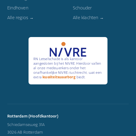
Eindhoven
Schouder
Alle regios →
Alle klachten →
RN Letselschade is als kantoor
aangesloten bij het NIVRE. Hierdoor vallen
al onze medewerkers onder het
onafhankelijke NIVRE-tuchtrecht, wat een
extra
kwaliteitswaarborg
biedt.
Rotterdam (Hoofdkantoor)
Schiedamseweg 31A
3026 AB Rotterdam