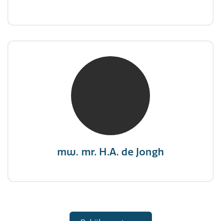
mw. mr. H.A. de Jongh
NIVRE Register-Expert
"There is no elevator to succes, you need to
take the stairs."
mw. mr. H.A. de Jongh