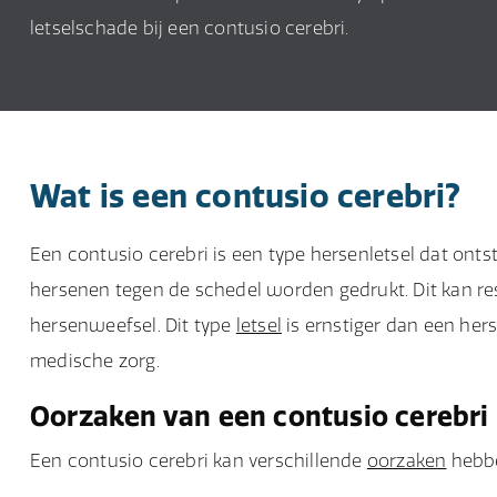
letselschade bij een contusio cerebri.
Wat is een contusio cerebri?
Een contusio cerebri is een type hersenletsel dat on
hersenen tegen de schedel worden gedrukt. Dit kan res
hersenweefsel. Dit type
letsel
is ernstiger dan een her
medische zorg.
Oorzaken van een contusio cerebri
Een contusio cerebri kan verschillende
oorzaken
hebbe