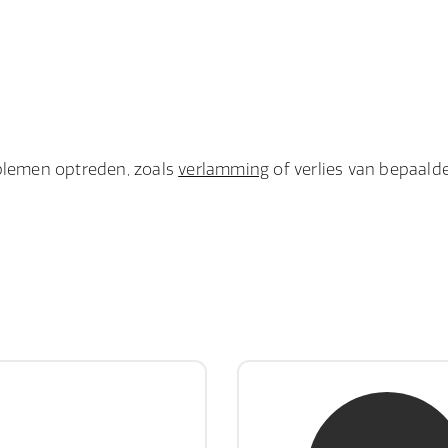
oblemen optreden, zoals
verlamming
of verlies van bepaald
hr. E. Gormez
mw. mr. H.A. de 
RE Register-Expert
NIVRE Register-Exp