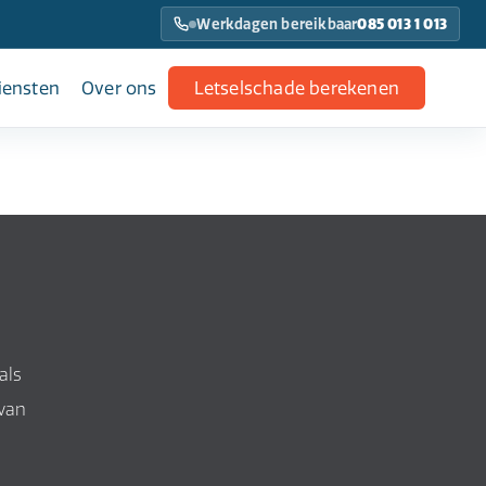
Werkdagen bereikbaar
085 013 1 013
iensten
Over ons
Letselschade berekenen
als
 van