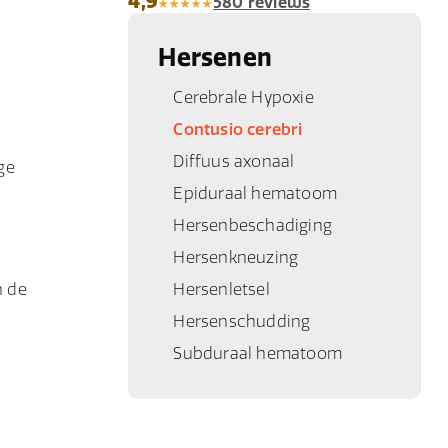
4,9
580 reviews
Hersenen
Cerebrale Hypoxie
Contusio cerebri
Diffuus axonaal
ge
Epiduraal hematoom
Hersenbeschadiging
Hersenkneuzing
n de
Hersenletsel
Hersenschudding
Subduraal hematoom