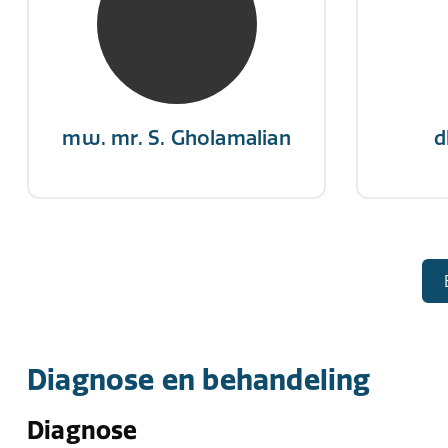
“Als je de richting van de wind
"Een op
niet kunt veranderen, verander
winn
dan de stand van je zeilen.”
mw. mr. S. Gholamalian
d
Diagnose en behandeling
Diagnose