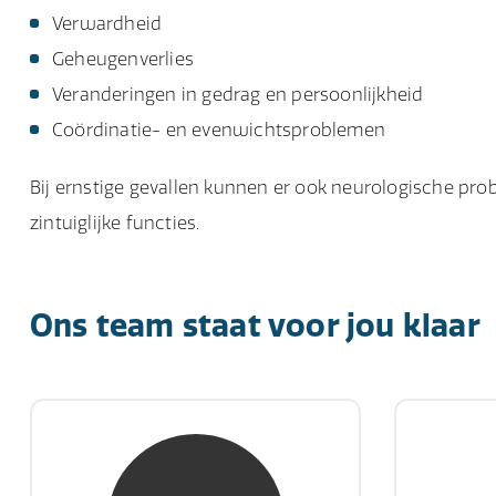
Verwardheid
Geheugenverlies
Veranderingen in gedrag en persoonlijkheid
Coördinatie- en evenwichtsproblemen
Bij ernstige gevallen kunnen er ook neurologische pr
zintuiglijke functies.
Ons team staat voor jou klaar
mw. mr. S. Gholamalian
d
NIVRE Register-Expert
NIV