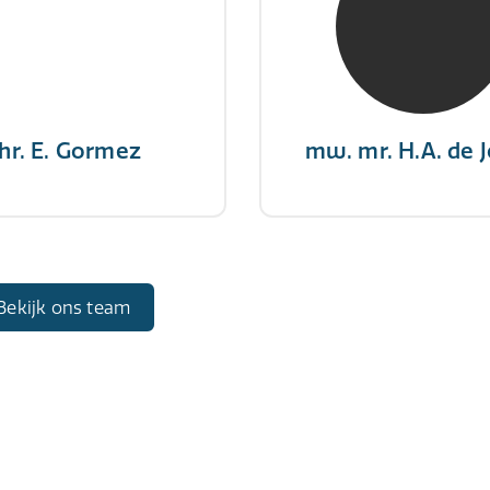
gever wint nooit en een
"There is no elevator to
aar geeft nooit op"
you need to take the s
hr. E. Gormez
mw. mr. H.A. de 
Bekijk ons team