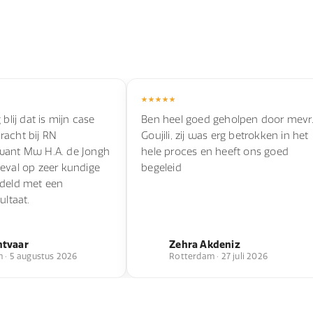
 blij dat is mijn case
Ben heel goed geholpen door mevr
racht bij RN
Goujili, zij was erg betrokken in het
want Mw H.A. de Jongh
hele proces en heeft ons goed
eval op zeer kundige
begeleid
ndeld met een
ultaat.
ntvaar
Zehra Akdeniz
 · 5 augustus 2026
Rotterdam · 27 juli 2026