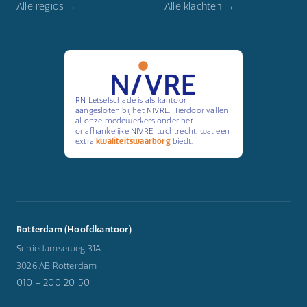
Alle regios →
Alle klachten →
RN Letselschade is als kantoor
aangesloten bij het NIVRE. Hierdoor vallen
al onze medewerkers onder het
onafhankelijke NIVRE-tuchtrecht, wat een
extra
kwaliteitswaarborg
biedt.
Rotterdam (Hoofdkantoor)
Schiedamseweg 31A
3026 AB Rotterdam
010 - 200 20 50