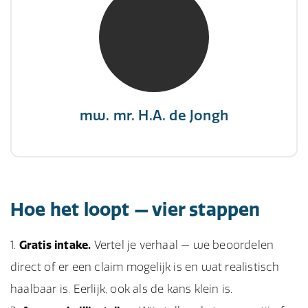
NIVRE Register-Expert
"There is no elevator to succes, you need to
take the stairs."
mw. mr. H.A. de Jongh
Hoe het loopt — vier stappen
Gratis intake.
Vertel je verhaal — we beoordelen
direct of er een claim mogelijk is en wat realistisch
haalbaar is. Eerlijk, ook als de kans klein is.