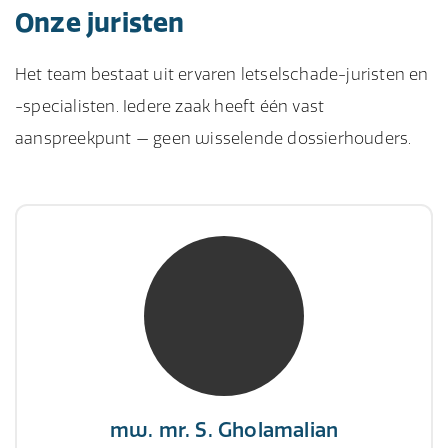
Onze juristen
Het team bestaat uit ervaren letselschade-juristen en
-specialisten. Iedere zaak heeft één vast
aanspreekpunt — geen wisselende dossierhouders.
mw. mr. S. Gholamalian
NIVRE Register-Expert
“Als je de richting van de wind niet kunt
veranderen, verander dan de stand van je
zeilen.”
mw. mr. S. Gholamalian