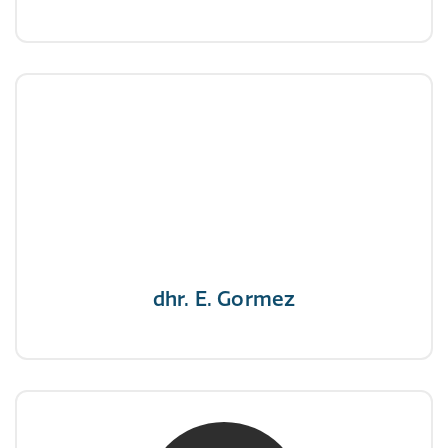
dhr. E. Gormez
NIVRE Register-Expert
"Een opgever wint nooit en een winnaar geeft
nooit op"
dhr. E. Gormez
mw. mr. H.A. de Jongh