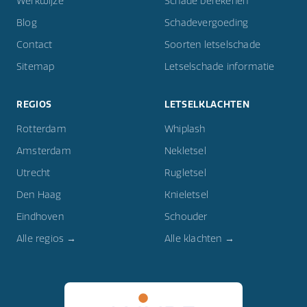
Werkwijze
Schade berekenen
Blog
Schadevergoeding
Contact
Soorten letselschade
Sitemap
Letselschade informatie
REGIOS
LETSELKLACHTEN
Rotterdam
Whiplash
Amsterdam
Nekletsel
Utrecht
Rugletsel
Den Haag
Knieletsel
Eindhoven
Schouder
Alle regios →
Alle klachten →