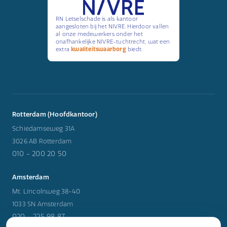
RN Letselschade is als kantoor
aangesloten bij het NIVRE. Hierdoor vallen
al onze medewerkers onder het
onafhankelijke NIVRE-tuchtrecht, wat een
extra
kwaliteitswaarborg
biedt.
Rotterdam (Hoofdkantoor)
Schiedamseweg 31A
3026 AB Rotterdam
010 - 200 20 50
Amsterdam
Mt. Lincolnweg 38-40
1033 SN Amsterdam
020 - 225 98 87