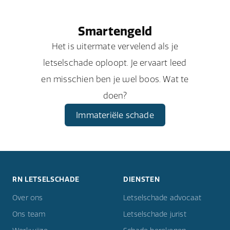
Smartengeld
Het is uitermate vervelend als je
letselschade oploopt. Je ervaart leed
en misschien ben je wel boos. Wat te
doen?
Immateriële schade
RN LETSELSCHADE
DIENSTEN
Over ons
Letselschade advocaat
Ons team
Letselschade jurist