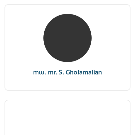
mw. mr. S. Gholamalian
NIVRE Register-Expert
“Als je de richting van de wind niet kunt
veranderen, verander dan de stand van je
zeilen.”
mw. mr. S. Gholamalian
dhr. E. Gormez
NIVRE Register-Expert