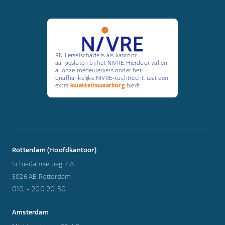
RN Letselschade is als kantoor
aangesloten bij het NIVRE. Hierdoor vallen
al onze medewerkers onder het
onafhankelijke NIVRE-tuchtrecht, wat een
extra
kwaliteitswaarborg
biedt.
Rotterdam (Hoofdkantoor)
Schiedamseweg 31A
3026 AB Rotterdam
010 - 200 20 50
Amsterdam