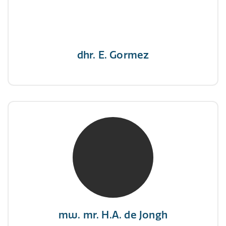
"Een opgever wint nooit en een winnaar geeft
nooit op"
dhr. E. Gormez
mw. mr. H.A. de Jongh
NIVRE Register-Expert
"There is no elevator to succes, you need to
take the stairs."
mw. mr. H.A. de Jongh