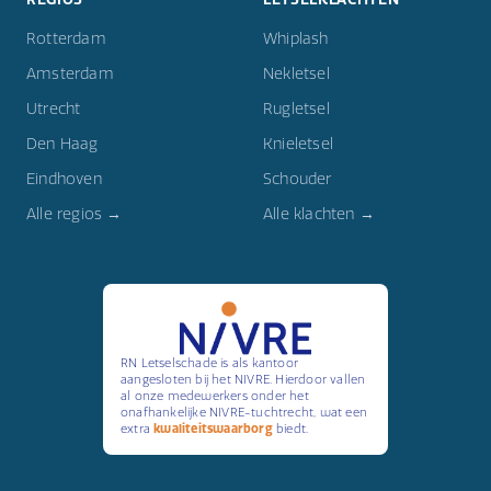
Rotterdam
Whiplash
Amsterdam
Nekletsel
Utrecht
Rugletsel
Den Haag
Knieletsel
Eindhoven
Schouder
Alle regios →
Alle klachten →
RN Letselschade is als kantoor
aangesloten bij het NIVRE. Hierdoor vallen
al onze medewerkers onder het
onafhankelijke NIVRE-tuchtrecht, wat een
extra
kwaliteitswaarborg
biedt.