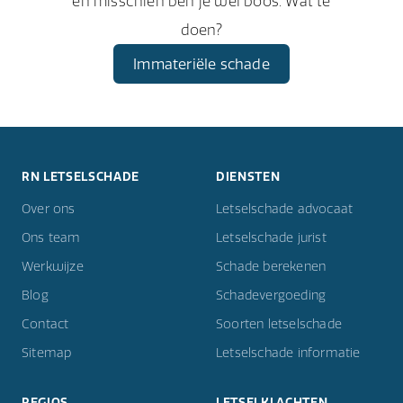
en misschien ben je wel boos. Wat te
doen?
Immateriële schade
RN LETSELSCHADE
DIENSTEN
Over ons
Letselschade advocaat
Ons team
Letselschade jurist
Werkwijze
Schade berekenen
Blog
Schadevergoeding
Contact
Soorten letselschade
Sitemap
Letselschade informatie
REGIOS
LETSELKLACHTEN