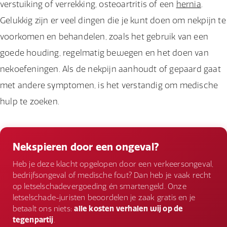
verstuiking of verrekking, osteoartritis of een
hernia
.
Gelukkig zijn er veel dingen die je kunt doen om nekpijn te
voorkomen en behandelen, zoals het gebruik van een
goede houding, regelmatig bewegen en het doen van
nekoefeningen. Als de nekpijn aanhoudt of gepaard gaat
met andere symptomen, is het verstandig om medische
hulp te zoeken.
Nekspieren door een ongeval?
Heb je deze klacht opgelopen door een verkeersongeval,
bedrijfsongeval of medische fout? Dan heb je vaak recht
op letselschadevergoeding én smartengeld. Onze
letselschade-juristen beoordelen je zaak gratis en je
betaalt ons niets:
alle kosten verhalen wij op de
tegenpartij
.