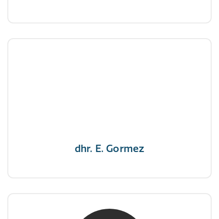
dhr. E. Gormez
NIVRE Register-Expert
"Een opgever wint nooit en een winnaar geeft
nooit op"
dhr. E. Gormez
mw. mr. H.A. de Jongh