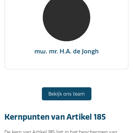
NIVRE Register-Expert
"There is no elevator to succes, you need to
take the stairs."
mw. mr. H.A. de Jongh
Bekijk ons team
Kernpunten van Artikel 185
De kern van Artikel 185 ligt in het beschermen van