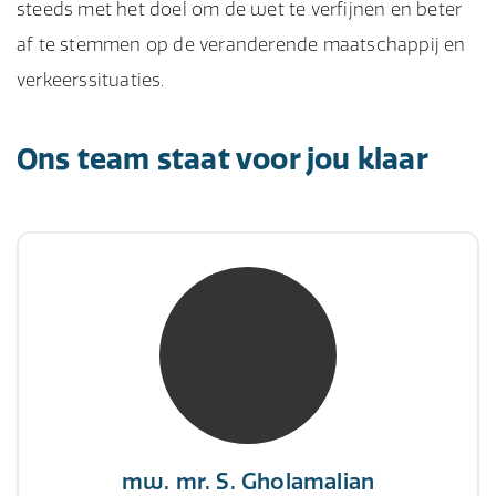
steeds met het doel om de wet te verfijnen en beter
af te stemmen op de veranderende maatschappij en
verkeerssituaties.
Ons team staat voor jou klaar
mw. mr. S. Gholamalian
NIVRE Register-Expert
“Als je de richting van de wind niet kunt
veranderen, verander dan de stand van je
zeilen.”
mw. mr. S. Gholamalian