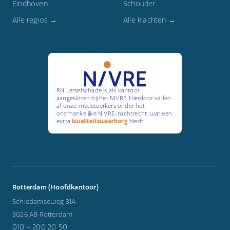
Eindhoven
Schouder
Alle regios →
Alle klachten →
RN Letselschade is als kantoor
aangesloten bij het NIVRE. Hierdoor vallen
al onze medewerkers onder het
onafhankelijke NIVRE-tuchtrecht, wat een
extra
kwaliteitswaarborg
biedt.
Rotterdam (Hoofdkantoor)
Schiedamseweg 31A
3026 AB Rotterdam
010 - 200 20 50