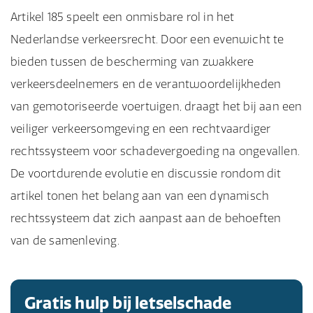
kunnen veroorzaken en daarom een hogere
(fietser of voetganger) en er is een
Artikel 185 speelt een onmisbare rol in het
bieden.
voorzichtigheid in acht te nemen. In de praktijk
zorgplicht hebben.
gemotoriseerd voertuig bij betrokken, kun je je
Nederlandse verkeersrecht. Door een evenwicht te
is het zeer moeilijk voor bestuurders om zich op
beroepen op Artikel 185. Dit artikel kan de basis
bieden tussen de bescherming van zwakkere
overmacht te beroepen, omdat de rechtspraak
vormen voor het claimen van
verkeersdeelnemers en de verantwoordelijkheden
hoge eisen stelt aan het bewijs van overmacht.
schadevergoeding
. Het is echter aan te raden
van gemotoriseerde voertuigen, draagt het bij aan een
om juridisch advies in te winnen om je situatie
veiliger verkeersomgeving en een rechtvaardiger
te beoordelen.
rechtssysteem voor schadevergoeding na ongevallen.
De voortdurende evolutie en discussie rondom dit
artikel tonen het belang aan van een dynamisch
rechtssysteem dat zich aanpast aan de behoeften
van de samenleving.
Gratis hulp bij letselschade