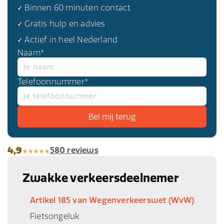
✓ Binnen 60 minuten contact
✓ Gratis hulp en advies
✓ Actief in heel Nederland
Naam*
Telefoonnummer*
4,9
580 reviews
Zwakke verkeersdeelnemer
Artikel 185 van Wegenverkeerswet (WvW)
Fietsongeluk