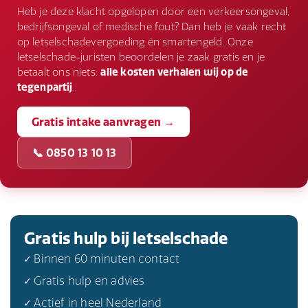
aangepast werk verrichten, terwijl in andere
Heb je deze klacht opgelopen door een verkeersongeval,
gevallen volledige rust nodig is.
bedrijfsongeval of medische fout? Dan heb je vaak recht
op letselschadevergoeding én smartengeld. Onze
letselschade-juristen beoordelen je zaak gratis en je
betaalt ons niets:
alle kosten verhalen wij op de
tegenpartij
.
Gratis intake aanvragen →
📞 0850 13 10 13
Gratis hulp bij letselschade
✓ Binnen 60 minuten contact
✓ Gratis hulp en advies
✓ Actief in heel Nederland