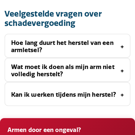
Veelgestelde vragen over
schadevergoeding
Hoe lang duurt het herstel van een
armletsel?
Wat moet ik doen als mijn arm niet
De hersteltijd varieert afhankelijk van de ernst
volledig herstelt?
van het letsel. Lichtere verwondingen kunnen
enkele weken duren, terwijl ernstige breuken of
Als je arm niet volledig herstelt, kan dit wijzen
Kan ik werken tijdens mijn herstel?
zenuwbeschadigingen maanden kunnen
op blijvende schade. Raadpleeg je arts voor
vergen.
verdere behandelingsopties en overweeg om
Dit hangt af van de aard van je werk en de ernst
een letselschadeclaim in te dienen voor
van je letsel. In sommige gevallen kun je
Armen door een ongeval?
blijvende invaliditeit
.