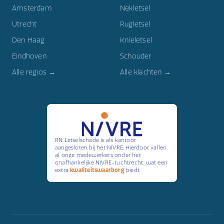
Amsterdam
Nekletsel
Utrecht
Rugletsel
Den Haag
Knieletsel
Eindhoven
Schouder
Alle regios →
Alle klachten →
RN Letselschade is als kantoor
aangesloten bij het NIVRE. Hierdoor vallen
al onze medewerkers onder het
onafhankelijke NIVRE-tuchtrecht, wat een
extra
kwaliteitswaarborg
biedt.