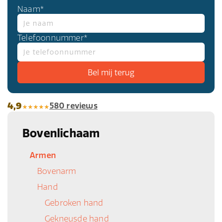
Naam*
Telefoonnummer*
4,9
580 reviews
Bovenlichaam
Armen
Bovenarm
Hand
Gebroken hand
Gekneusde hand