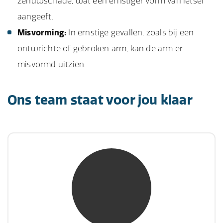
zenuwschade, wat een ernstiger vorm van letsel
aangeeft.
Misvorming:
In ernstige gevallen, zoals bij een
ontwrichte of gebroken arm, kan de arm er
misvormd uitzien.
Ons team staat voor jou klaar
mw. mr. S. Gholamalian
NIVRE Register-Expert
“Als je de richting van de wind niet kunt
veranderen, verander dan de stand van je
zeilen.”