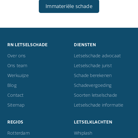
Immateriële schade
RN LETSELSCHADE
DIENSTEN
Over ons
Letselschade advocaat
Ons team
Letselschade jurist
Werkwijze
Schade berekenen
Blog
Schadevergoeding
Contact
Soorten letselschade
Sitemap
Letselschade informatie
REGIOS
LETSELKLACHTEN
Rotterdam
Whiplash