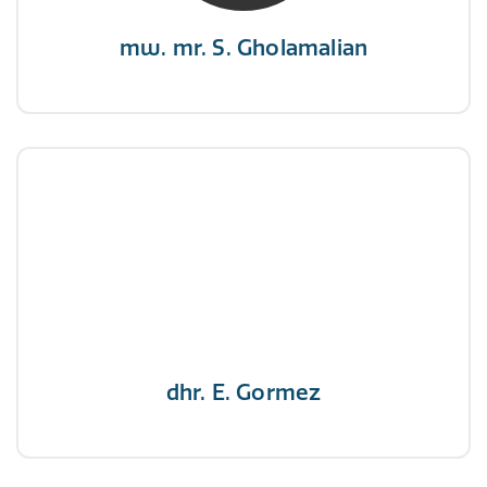
mw. mr. S. Gholamalian
dhr. E. Gormez
NIVRE Register-Expert
"Een opgever wint nooit en een winnaar geeft
nooit op"
dhr. E. Gormez