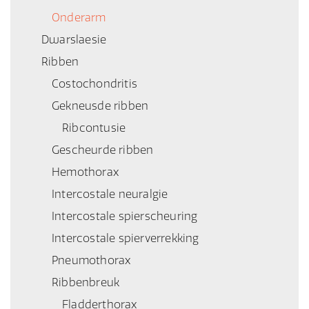
Onderarm
Dwarslaesie
Ribben
Costochondritis
Gekneusde ribben
Ribcontusie
Gescheurde ribben
Hemothorax
Intercostale neuralgie
Intercostale spierscheuring
Intercostale spierverrekking
Pneumothorax
Ribbenbreuk
Fladderthorax