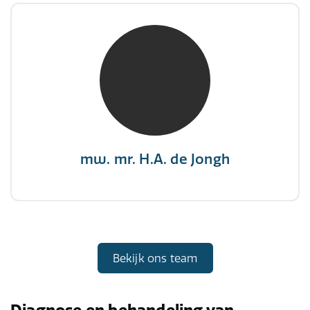
mw. mr. H.A. de Jongh
NIVRE Register-Expert
"There is no elevator to succes, you need to
take the stairs."
mw. mr. H.A. de Jongh
Bekijk ons team