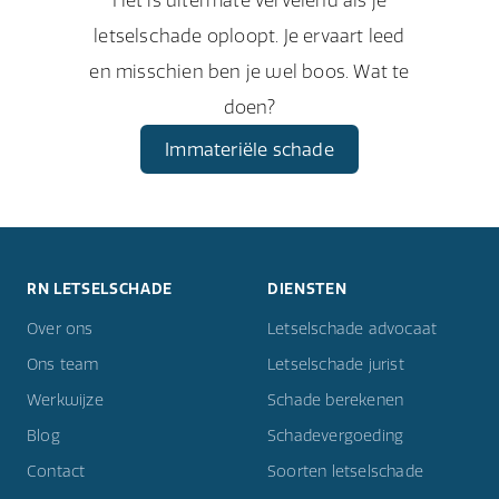
letselschade oploopt. Je ervaart leed
en misschien ben je wel boos. Wat te
doen?
Immateriële schade
RN LETSELSCHADE
DIENSTEN
Over ons
Letselschade advocaat
Ons team
Letselschade jurist
Werkwijze
Schade berekenen
Blog
Schadevergoeding
Contact
Soorten letselschade