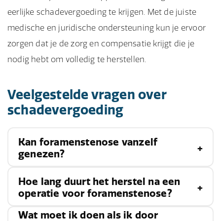
eerlijke schadevergoeding te krijgen. Met de juiste
medische en juridische ondersteuning kun je ervoor
zorgen dat je de zorg en compensatie krijgt die je
nodig hebt om volledig te herstellen.
Veelgestelde vragen over
schadevergoeding
Kan foramenstenose vanzelf
genezen?
Hoe lang duurt het herstel na een
Foramenstenose is meestal een chronische
operatie voor foramenstenose?
aandoening die niet vanzelf geneest.
Wat moet ik doen als ik door
Behandeling kan echter helpen om de