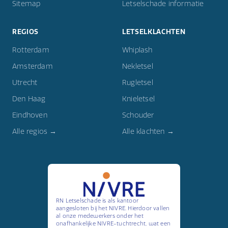
Sitemap
Letselschade informatie
REGIOS
LETSELKLACHTEN
Rotterdam
Whiplash
Amsterdam
Nekletsel
Utrecht
Rugletsel
Den Haag
Knieletsel
Eindhoven
Schouder
Alle regios →
Alle klachten →
RN Letselschade is als kantoor
aangesloten bij het NIVRE. Hierdoor vallen
al onze medewerkers onder het
onafhankelijke NIVRE-tuchtrecht, wat een