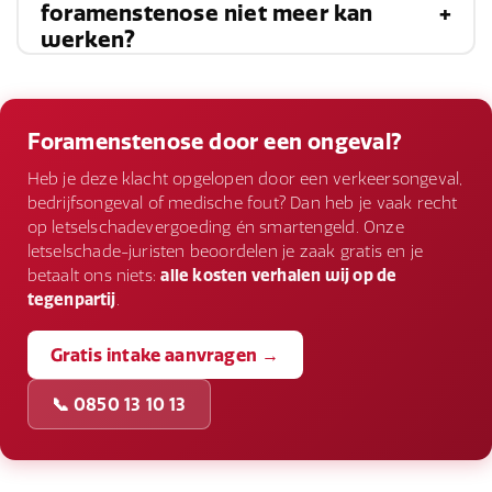
Het herstel na een operatie voor
foramenstenose niet meer kan
symptomen te beheersen en de kwaliteit van
werken?
foramenstenose varieert afhankelijk van de
leven te verbeteren.
ingreep en de algemene gezondheid van de
Als je door foramenstenose niet meer kunt
patiënt. Het kan enkele weken tot maanden
werken, kun je een claim indienen voor
Foramenstenose door een ongeval?
duren voordat volledig herstel is bereikt.
inkomensverlies. Het is belangrijk om dit te
Heb je deze klacht opgelopen door een verkeersongeval,
bespreken met je letselschadeadvocaat.
bedrijfsongeval of medische fout? Dan heb je vaak recht
op letselschadevergoeding én smartengeld. Onze
letselschade-juristen beoordelen je zaak gratis en je
betaalt ons niets:
alle kosten verhalen wij op de
tegenpartij
.
Gratis intake aanvragen →
📞 0850 13 10 13