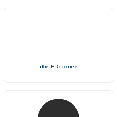
dhr. E. Gormez
NIVRE Register-Expert
"Een opgever wint nooit en een winnaar geeft
nooit op"
dhr. E. Gormez
mw. mr. H.A. de Jongh
NIVRE Register-Expert