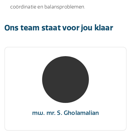
coördinatie en balansproblemen.
Ons team staat voor jou klaar
mw. mr. S. Gholamalian
NIVRE Register-Expert
“Als je de richting van de wind niet kunt
veranderen, verander dan de stand van je
zeilen.”
mw. mr. S. Gholamalian