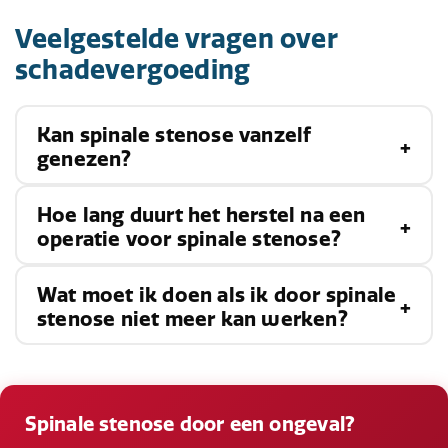
Veelgestelde vragen over
schadevergoeding
Kan spinale stenose vanzelf
genezen?
Hoe lang duurt het herstel na een
Spinale stenose is meestal een chronische
operatie voor spinale stenose?
aandoening die niet vanzelf geneest.
Behandeling kan echter helpen om de
Wat moet ik doen als ik door spinale
Het herstel na een operatie voor spinale
symptomen te beheersen en de kwaliteit van
stenose niet meer kan werken?
stenose varieert afhankelijk van de ingreep en
leven te verbeteren.
de algemene gezondheid van de patiënt. Het
Als je door spinale stenose niet kunt werken,
kan enkele weken tot maanden duren voordat
kun je een claim indienen voor inkomensverlies.
Spinale stenose door een ongeval?
volledig herstel is bereikt.
Het is belangrijk om dit te bespreken met je