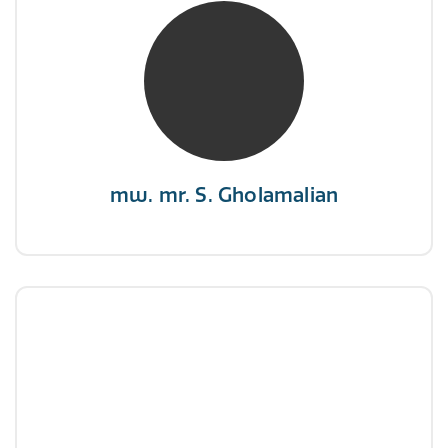
mw. mr. S. Gholamalian
NIVRE Register-Expert
“Als je de richting van de wind niet kunt
veranderen, verander dan de stand van je
zeilen.”
mw. mr. S. Gholamalian
dhr. E. Gormez
NIVRE Register-Expert
"Een opgever wint nooit en een winnaar geeft
nooit op"