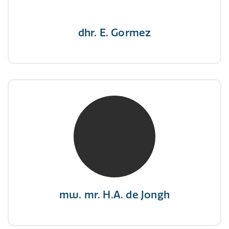
dhr. E. Gormez
mw. mr. H.A. de Jongh
NIVRE Register-Expert
"There is no elevator to succes, you need to
take the stairs."
mw. mr. H.A. de Jongh