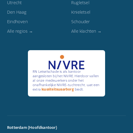
Utrecht
Rugletsel
Den Haag
Knieletsel
Eindhoven
Schouder
Alle regios →
Alle klachten →
RN Letselschade is als kantoor
aangesloten bij het NIVRE. Hierdoor vallen
al onze medewerkers onder het
onafhankelijke NIVRE-tuchtrecht, wat een
extra
kwaliteitswaarborg
biedt.
Rotterdam (Hoofdkantoor)