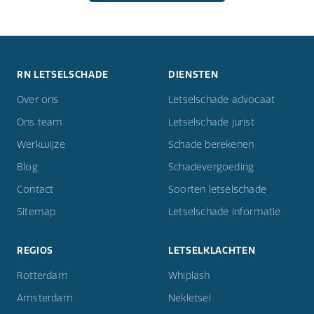
RN LETSELSCHADE
DIENSTEN
Over ons
Letselschade advocaat
Ons team
Letselschade jurist
Werkwijze
Schade berekenen
Blog
Schadevergoeding
Contact
Soorten letselschade
Sitemap
Letselschade informatie
REGIOS
LETSELKLACHTEN
Rotterdam
Whiplash
Amsterdam
Nekletsel