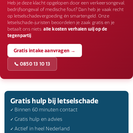
Heb je deze klacht opgelopen door een verkeersongeval,
letselschadeadvocaat.
bedrijfsongeval of medische fout? Dan heb je vaak recht
op letselschadevergoeding én smartengeld. Onze
letselschade-juristen beoordelen je zaak gratis en je
betaalt ons niets:
alle kosten verhalen wij op de
tegenpartij
.
Gratis intake aanvragen →
📞 0850 13 10 13
Gratis hulp bij letselschade
✓ Binnen 60 minuten contact
✓ Gratis hulp en advies
✓ Actief in heel Nederland