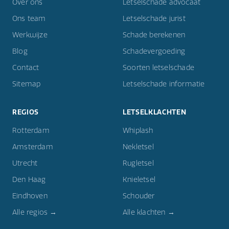
Over ons
Letselschade advocaat
Ons team
Letselschade jurist
Werkwijze
Schade berekenen
Blog
Schadevergoeding
Contact
Soorten letselschade
Sitemap
Letselschade informatie
REGIOS
LETSELKLACHTEN
Rotterdam
Whiplash
Amsterdam
Nekletsel
Utrecht
Rugletsel
Den Haag
Knieletsel
Eindhoven
Schouder
Alle regios →
Alle klachten →