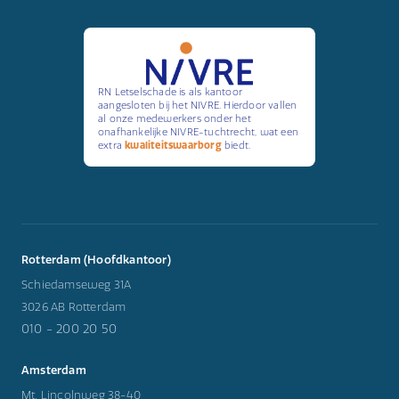
RN Letselschade is als kantoor
aangesloten bij het NIVRE. Hierdoor vallen
al onze medewerkers onder het
onafhankelijke NIVRE-tuchtrecht, wat een
extra
kwaliteitswaarborg
biedt.
Rotterdam (Hoofdkantoor)
Schiedamseweg 31A
3026 AB Rotterdam
010 - 200 20 50
Amsterdam
Mt. Lincolnweg 38-40