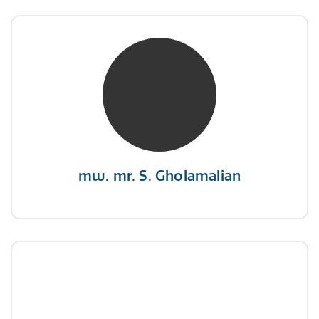
mw. mr. S. Gholamalian
NIVRE Register-Expert
“Als je de richting van de wind niet kunt
veranderen, verander dan de stand van je
zeilen.”
mw. mr. S. Gholamalian
dhr. E. Gormez
NIVRE Register-Expert