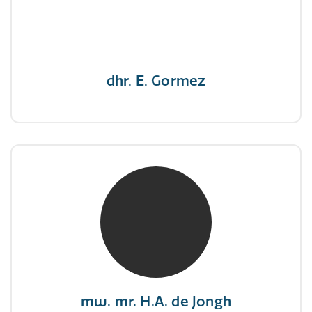
"Een opgever wint nooit en een winnaar geeft
nooit op"
dhr. E. Gormez
mw. mr. H.A. de Jongh
NIVRE Register-Expert
"There is no elevator to succes, you need to
take the stairs."
mw. mr. H.A. de Jongh