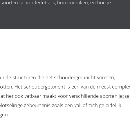
e soorten schouderletsels, hun oorzaken, en hoe je
an de structuren die het schoudergewricht vormen,
botten. Het schoudergewricht is een van de meest comple
wat het ook vatbaar maakt voor verschillende soorten
letse
selinge gebeurtenis zoals een val, of zich geleidelijk
gen.