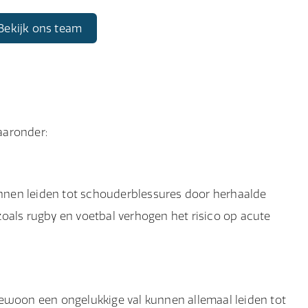
Bekijk ons team
aaronder:
nen leiden tot schouderblessures door herhaalde
oals rugby en voetbal verhogen het risico op acute
gewoon een ongelukkige val kunnen allemaal leiden tot