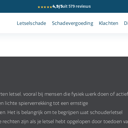
★★★★★
4,9/5
uit 579 reviews
Letselschade
Schadevergoeding
Klachten
D
n letsel, vooral bij mensen die fysiek werk doen of actie
n lichte spierverrekking tot een ernstige
n. Het is belangrijk om te begrijpen wat schouderletsel
e rechten zijn als je letsel hebt opgelopen door toedoen v