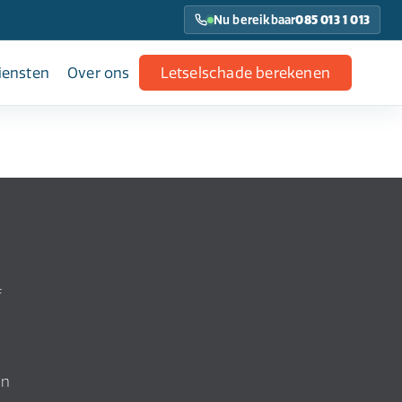
Nu bereikbaar
085 013 1 013
iensten
Over ons
Letselschade berekenen
f
an