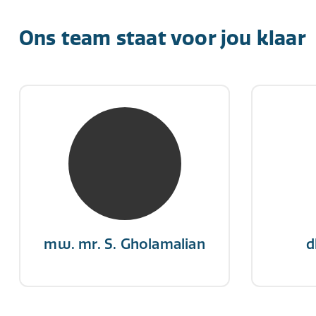
Ons team staat voor jou klaar
mw. mr. S. Gholamalian
d
NIVRE Register-Expert
NIV
“Als je de richting van de wind
"Een op
niet kunt veranderen, verander
winn
dan de stand van je zeilen.”
mw. mr. S. Gholamalian
d