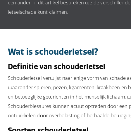
een ander. In dit artikel bespreken we de verschillend
letselschade kunt claimen.
Wat is schouderletsel?
Definitie van schouderletsel
Schouderletsel verwijst naar enige vorm van schade a
waaronder spieren, pezen, ligamenten, kraakbeen en 
en beweeglijke gewrichten in het menselijk lichaam, 
Schouderblessures kunnen acuut optreden door een plot
ontwikkelen door overbelasting of herhaalde bewegin
Soorten schouderletsel