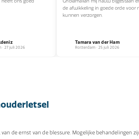
n heeft ons goed
Gholamalian mij nauw bijgestaan e
de afwikkeling in goede orde voor 
kunnen verzorgen.
kdeniz
Tamara van der Ham
· 27 juli 2026
Rotterdam · 25 juli 2026
houderletsel
 van de ernst van de blessure. Mogelijke behandelingen zij