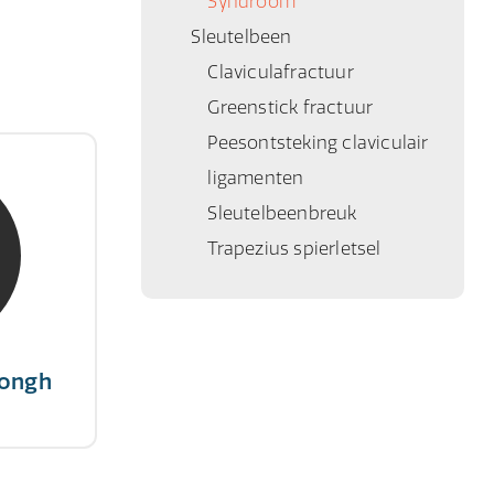
Syndroom
Sleutelbeen
Claviculafractuur
Greenstick fractuur
Peesontsteking claviculair
ligamenten
Jongh
Sleutelbeenbreuk
ert
Trapezius spierletsel
 succes,
tairs."
Jongh