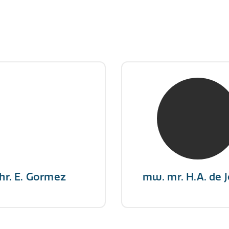
hr. E. Gormez
mw. mr. H.A. de 
RE Register-Expert
NIVRE Register-Exp
gever wint nooit en een
"There is no elevator to
aar geeft nooit op"
you need to take the s
hr. E. Gormez
mw. mr. H.A. de 