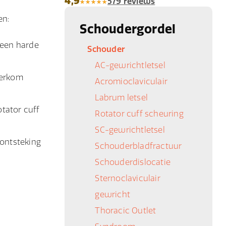
4,9
579 reviews
en:
Schoudergordel
een harde
Schouder
AC-gewrichtletsel
derkom
Acromioclaviculair
Labrum letsel
otator cuff
Rotator cuff scheuring
SC-gewrichtletsel
 ontsteking
Schouderbladfractuur
Schouderdislocatie
Sternoclaviculair
gewricht
Thoracic Outlet