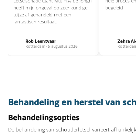
Letselschade want Mw H.A. de Jongh
hele proces e
heeft mijn ongeval op zeer kundige
begeleid
wijze af gehandeld met een
fantastisch resultaat.
Rob Leentvaar
Zehra A
Rotterdam · 5 augustus 2026
Rotterdam 
Behandeling en herstel van sc
Behandelingsopties
De behandeling van schouderletsel varieert afhankelijk