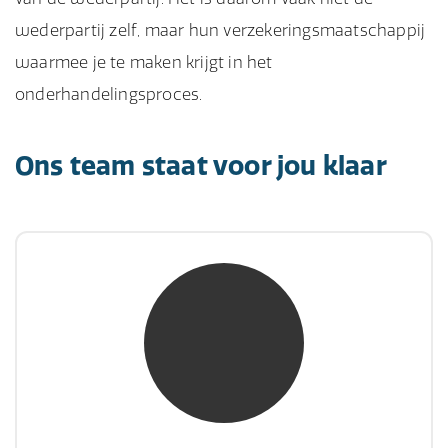
wederpartij zelf, maar hun verzekeringsmaatschappij
waarmee je te maken krijgt in het
onderhandelingsproces.
Ons team staat voor jou klaar
mw. mr. S. Gholamalian
NIVRE Register-Expert
“Als je de richting van de wind niet kunt
veranderen, verander dan de stand van je
zeilen.”