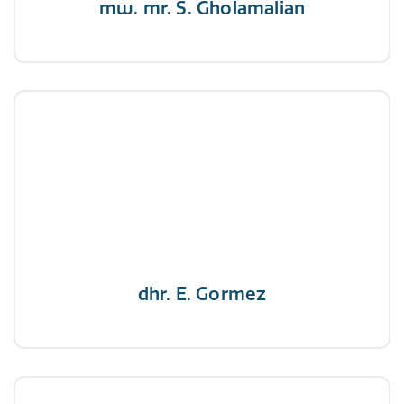
mw. mr. S. Gholamalian
dhr. E. Gormez
NIVRE Register-Expert
"Een opgever wint nooit en een winnaar geeft
nooit op"
dhr. E. Gormez