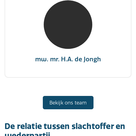
mw. mr. H.A. de Jongh
NIVRE Register-Expert
"There is no elevator to succes, you need to
take the stairs."
mw. mr. H.A. de Jongh
Bekijk ons team
De relatie tussen slachtoffer en
wederpartij