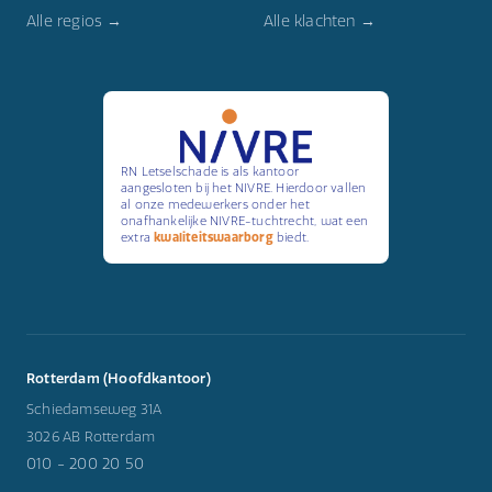
Alle regios →
Alle klachten →
RN Letselschade is als kantoor
aangesloten bij het NIVRE. Hierdoor vallen
al onze medewerkers onder het
onafhankelijke NIVRE-tuchtrecht, wat een
extra
kwaliteitswaarborg
biedt.
Rotterdam (Hoofdkantoor)
Schiedamseweg 31A
3026 AB Rotterdam
010 - 200 20 50