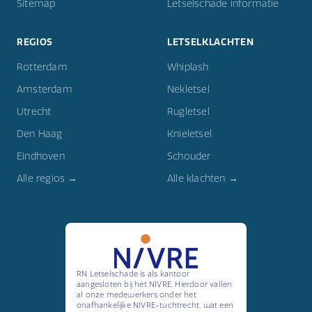
Sitemap
Letselschade informatie
REGIOS
LETSELKLACHTEN
Rotterdam
Whiplash
Amsterdam
Nekletsel
Utrecht
Rugletsel
Den Haag
Knieletsel
Eindhoven
Schouder
Alle regios →
Alle klachten →
RN Letselschade is als kantoor
aangesloten bij het NIVRE. Hierdoor vallen
al onze medewerkers onder het
onafhankelijke NIVRE-tuchtrecht, wat een