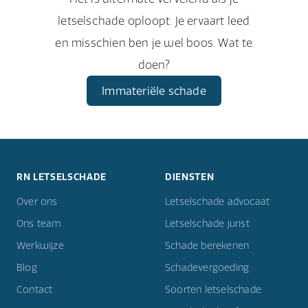
letselschade oploopt. Je ervaart leed
en misschien ben je wel boos. Wat te
doen?
Immateriële schade
RN LETSELSCHADE
DIENSTEN
Over ons
Letselschade advocaat
Ons team
Letselschade jurist
Werkwijze
Schade berekenen
Blog
Schadevergoeding
Contact
Soorten letselschade