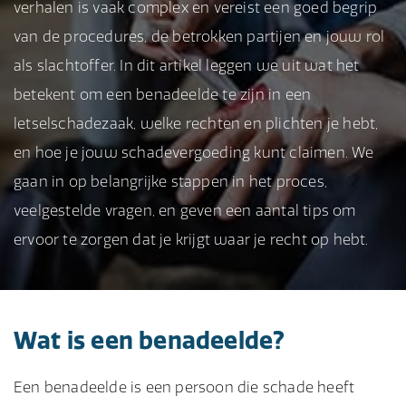
verhalen is vaak complex en vereist een goed begrip
van de procedures, de betrokken partijen en jouw rol
als slachtoffer. In dit artikel leggen we uit wat het
betekent om een benadeelde te zijn in een
letselschadezaak, welke rechten en plichten je hebt,
en hoe je jouw schadevergoeding kunt claimen. We
gaan in op belangrijke stappen in het proces,
veelgestelde vragen, en geven een aantal tips om
ervoor te zorgen dat je krijgt waar je recht op hebt.
Wat is een benadeelde?
Een benadeelde is een persoon die schade heeft