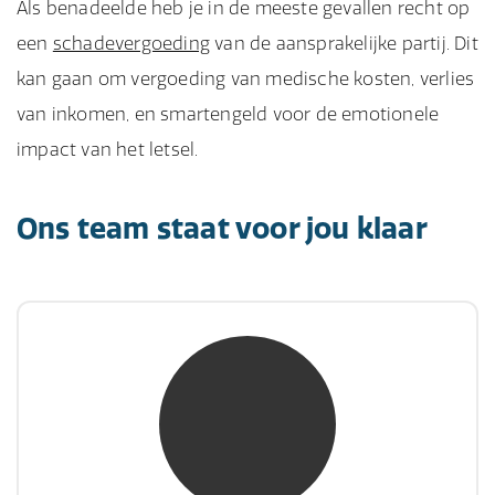
Als benadeelde heb je in de meeste gevallen recht op
een
schadevergoeding
van de aansprakelijke partij. Dit
kan gaan om vergoeding van medische kosten, verlies
van inkomen, en smartengeld voor de emotionele
impact van het letsel.
Ons team staat voor jou klaar
mw. mr. S. Gholamalian
NIVRE Register-Expert
“Als je de richting van de wind niet kunt
veranderen, verander dan de stand van je
zeilen.”