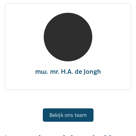
mw. mr. H.A. de Jongh
NIVRE Register-Expert
"There is no elevator to succes, you need to
take the stairs."
mw. mr. H.A. de Jongh
Bekijk ons team