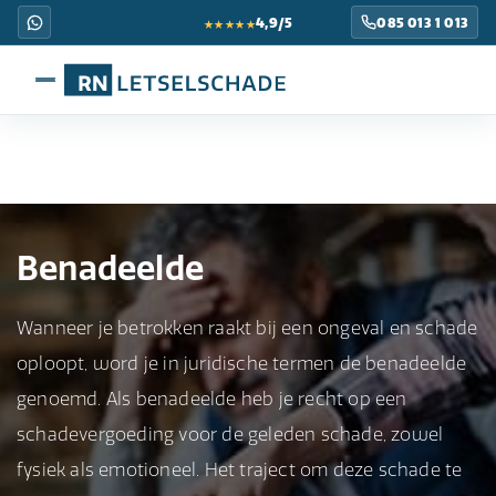
★★★★★
4,9/5
085 013 1 013
Benadeelde
Wanneer je betrokken raakt bij een ongeval en schade
oploopt, word je in juridische termen de benadeelde
genoemd. Als benadeelde heb je recht op een
schadevergoeding voor de geleden schade, zowel
fysiek als emotioneel. Het traject om deze schade te