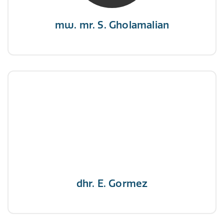
mw. mr. S. Gholamalian
dhr. E. Gormez
NIVRE Register-Expert
"Een opgever wint nooit en een winnaar geeft
nooit op"
dhr. E. Gormez