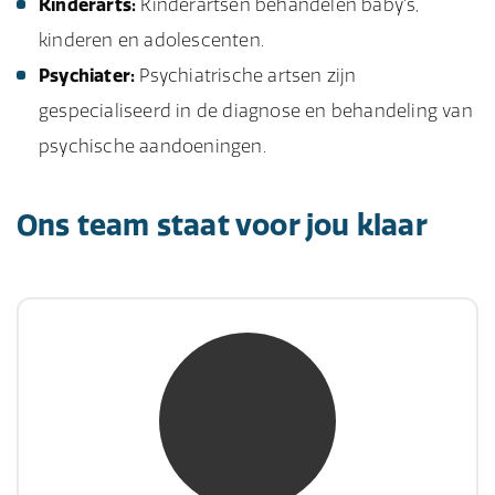
Kinderarts:
Kinderartsen behandelen baby's,
kinderen en adolescenten.
Psychiater:
Psychiatrische artsen zijn
gespecialiseerd in de diagnose en behandeling van
psychische aandoeningen.
Ons team staat voor jou klaar
mw. mr. S. Gholamalian
NIVRE Register-Expert
“Als je de richting van de wind niet kunt
veranderen, verander dan de stand van je
zeilen.”