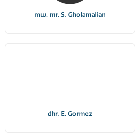
mw. mr. S. Gholamalian
dhr. E. Gormez
NIVRE Register-Expert
"Een opgever wint nooit en een winnaar geeft
nooit op"
dhr. E. Gormez