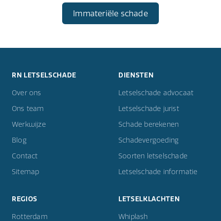
Immateriële schade
RN LETSELSCHADE
DIENSTEN
Over ons
Letselschade advocaat
Ons team
Letselschade jurist
Werkwijze
Schade berekenen
Blog
Schadevergoeding
Contact
Soorten letselschade
Sitemap
Letselschade informatie
REGIOS
LETSELKLACHTEN
Rotterdam
Whiplash