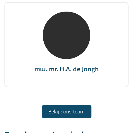
mw. mr. H.A. de Jongh
NIVRE Register-Expert
"There is no elevator to succes, you need to
take the stairs."
mw. mr. H.A. de Jongh
Bekijk ons team