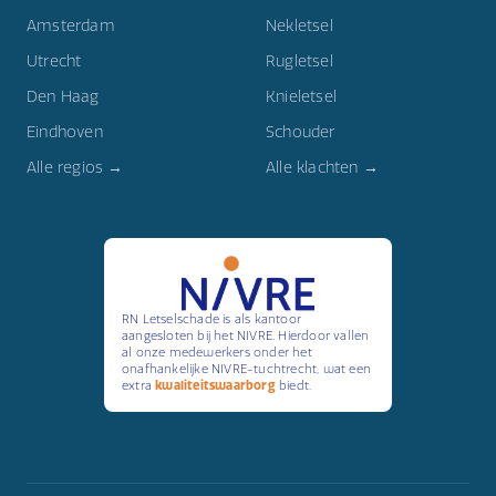
Amsterdam
Nekletsel
Utrecht
Rugletsel
Den Haag
Knieletsel
Eindhoven
Schouder
Alle regios →
Alle klachten →
RN Letselschade is als kantoor
aangesloten bij het NIVRE. Hierdoor vallen
al onze medewerkers onder het
onafhankelijke NIVRE-tuchtrecht, wat een
extra
kwaliteitswaarborg
biedt.