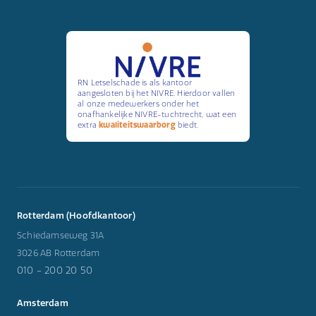
RN Letselschade is als kantoor
aangesloten bij het NIVRE. Hierdoor vallen
al onze medewerkers onder het
onafhankelijke NIVRE-tuchtrecht, wat een
extra
kwaliteitswaarborg
biedt.
Rotterdam (Hoofdkantoor)
Schiedamseweg 31A
3026 AB Rotterdam
010 - 200 20 50
Amsterdam