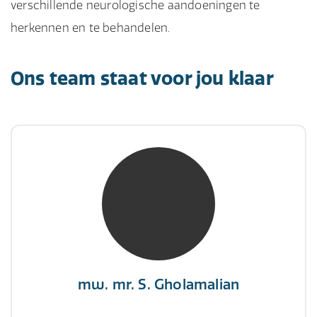
verschillende neurologische aandoeningen te
herkennen en te behandelen.
Ons team staat voor jou klaar
mw. mr. S. Gholamalian
NIVRE Register-Expert
“Als je de richting van de wind niet kunt
veranderen, verander dan de stand van je
zeilen.”
mw. mr. S. Gholamalian