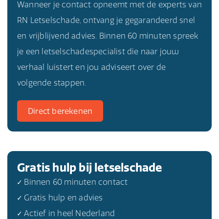
Wanneer je contact opneemt met de experts van
dan onderzoeken of er sprake is van letsel aan
RN Letselschade, ontvang je gegarandeerd snel
je hoofd en welke behandeling het beste is.
en vrijblijvend advies. Binnen 60 minuten spreek
je een letselschadespecialist die naar jouw
verhaal luistert en jou adviseert over de
volgende stappen.
Direct berekenen
Gratis hulp bij letselschade
✓ Binnen 60 minuten contact
✓ Gratis hulp en advies
✓ Actief in heel Nederland