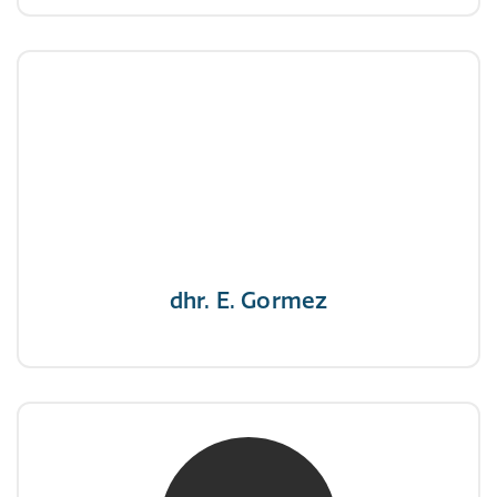
dhr. E. Gormez
NIVRE Register-Expert
"Een opgever wint nooit en een winnaar geeft
nooit op"
dhr. E. Gormez
mw. mr. H.A. de Jongh
NIVRE Register-Expert