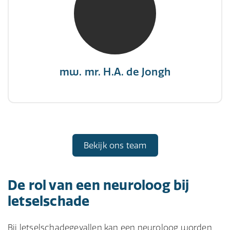
"There is no elevator to succes, you need to
take the stairs."
mw. mr. H.A. de Jongh
Bekijk ons team
De rol van een neuroloog bij
letselschade
Bij letselschadegevallen kan een neuroloog worden