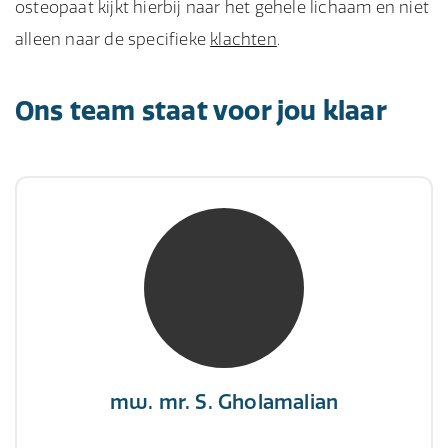
osteopaat kijkt hierbij naar het gehele lichaam en niet
alleen naar de specifieke
klachten
.
Ons team staat voor jou klaar
mw. mr. S. Gholamalian
NIVRE Register-Expert
“Als je de richting van de wind niet kunt
veranderen, verander dan de stand van je
zeilen.”
mw. mr. S. Gholamalian