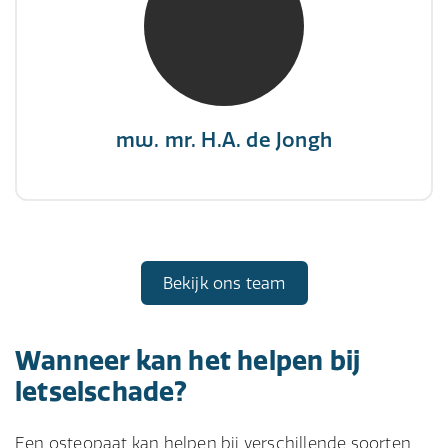
"There is no elevator to succes, you need to
take the stairs."
mw. mr. H.A. de Jongh
Bekijk ons team
Wanneer kan het helpen bij
letselschade?
Een osteopaat kan helpen bij verschillende soorten