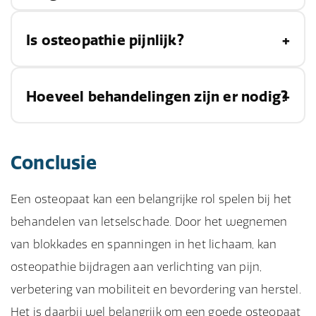
contra-indicaties zijn, zoals bijvoorbeeld bij
Nederlandse Vereniging voor Osteopathie
bepaalde aandoeningen of zwangerschap.
Het wordt (deels) vergoed vanuit de
Is osteopathie pijnlijk?
(NVO). Via de website van de NVO kun je
aanvullende
verzekering
. Raadpleeg hiervoor je
eenvoudig een osteopaat vinden bij jou in de
zorgverzekeraar.
buurt.
Nee, over het algemeen is een behandeling bij
Hoeveel behandelingen zijn er nodig?
een osteopaat niet pijnlijk.
Dit is afhankelijk van de aard en de ernst van de
Conclusie
klachten. De osteopaat zal hierover adviseren
tijdens het intakegesprek.
Een osteopaat kan een belangrijke rol spelen bij het
behandelen van letselschade. Door het wegnemen
van blokkades en spanningen in het lichaam, kan
osteopathie bijdragen aan verlichting van pijn,
verbetering van mobiliteit en bevordering van herstel.
Het is daarbij wel belangrijk om een goede osteopaat