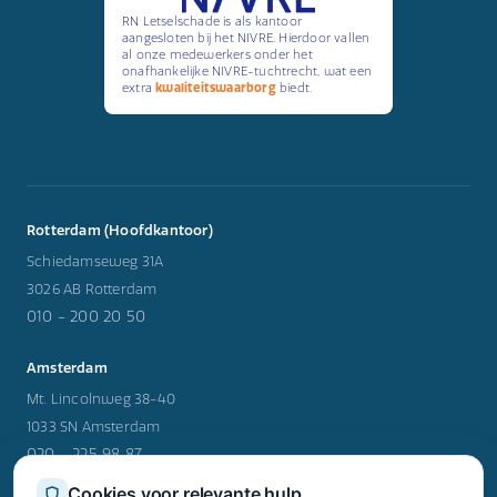
RN Letselschade is als kantoor
aangesloten bij het NIVRE. Hierdoor vallen
al onze medewerkers onder het
onafhankelijke NIVRE-tuchtrecht, wat een
extra
kwaliteitswaarborg
biedt.
Rotterdam (Hoofdkantoor)
Schiedamseweg 31A
3026 AB Rotterdam
010 - 200 20 50
Amsterdam
Mt. Lincolnweg 38-40
1033 SN Amsterdam
020 - 225 98 87
Cookies voor relevante hulp