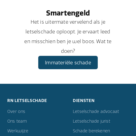
Smartengeld
Het is uitermate vervelend als je
letselschade oploopt. Je ervaart leed
en misschien ben je wel boos. Wat te
doen?
Immateriële schade
RN LETSELSCHADE
DIENSTEN
Over ons
Letselschade advocaat
Ons team
Letselschade jurist
Werkwijze
Schade berekenen