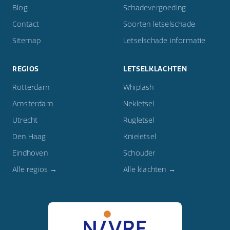
Blog
Schadevergoeding
Contact
Soorten letselschade
Sitemap
Letselschade informatie
REGIOS
LETSELKLACHTEN
Rotterdam
Whiplash
Amsterdam
Nekletsel
Utrecht
Rugletsel
Den Haag
Knieletsel
Eindhoven
Schouder
Alle regios →
Alle klachten →