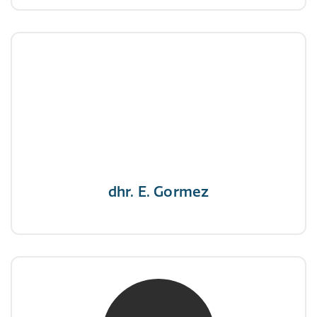
dhr. E. Gormez
NIVRE Register-Expert
"Een opgever wint nooit en een winnaar geeft
nooit op"
dhr. E. Gormez
mw. mr. H.A. de Jongh
NIVRE Register-Expert