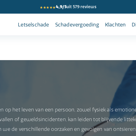
★★★★★
4,9/5
uit 579 reviews
Letselschade
Schadevergoeding
Klachten
D
 op het leven van een persoon, zowel fysiek als emotione
evallen of geweldsincidenten, kan leiden tot blijvende littek
nen we de verschillende oorzaken en gevolgen van ontsiere