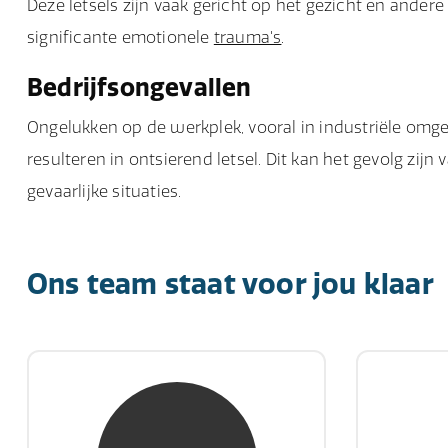
Deze letsels zijn vaak gericht op het gezicht en andere
significante emotionele
trauma's
.
Bedrijfsongevallen
Ongelukken op de werkplek, vooral in industriële omg
resulteren in ontsierend letsel. Dit kan het gevolg zi
gevaarlijke situaties.
Ons team staat voor jou klaar
mw. mr. S. Gholamalian
d
NIVRE Register-Expert
NIV