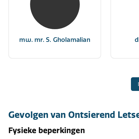
“Als je de richting van de wind
"Een op
niet kunt veranderen, verander
winn
dan de stand van je zeilen.”
mw. mr. S. Gholamalian
d
Gevolgen van Ontsierend Letse
Fysieke beperkingen