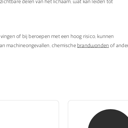
 zichtbare delen van het lichaam, wat kan leiden tot
evingen of bij beroepen met een hoog risico, kunnen
jn van machineongevallen, chemische
brandwonden
of ande
hr. E. Gormez
mw. mr. H.A. de 
RE Register-Expert
NIVRE Register-Exp