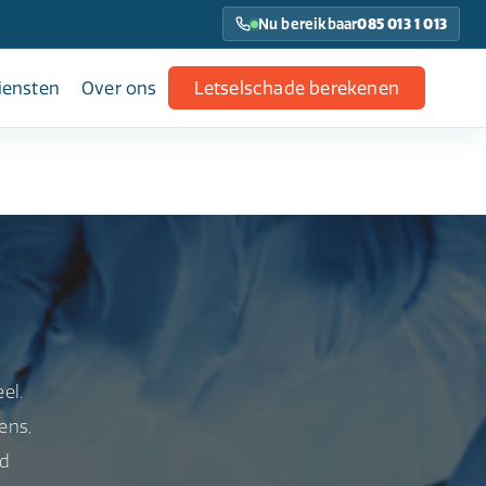
Nu bereikbaar
085 013 1 013
iensten
Over ons
Letselschade berekenen
el.
ens,
nd