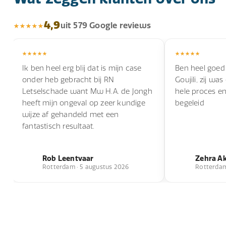
4,9
uit 579 Google reviews
Ik ben heel erg blij dat is mijn case
Ben heel goed
onder heb gebracht bij RN
Goujili, zij wa
Letselschade want Mw H.A. de Jongh
hele proces e
heeft mijn ongeval op zeer kundige
begeleid
wijze af gehandeld met een
fantastisch resultaat.
Rob Leentvaar
Zehra A
Rotterdam · 5 augustus 2026
Rotterdam 