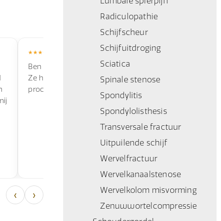
Lumbale spierpijn
Radiculopathie
Schijfscheur
Schijfuitdroging
Sciatica
Ben super blij met deze letsel bedrijf.
Ik ben goed
d
Ze hebben mij goed geholpen in het
ongeluk. Ik
Spinale stenose
n
proces.
hoogte geho
Spondylitis
mij
Zeker een aa
Spondylolisthesis
Transversale fractuur
Uitpuilende schijf
Mohammed Boutasaa
Suzie 
Wervelfractuur
Rotterdam · 11 juli 2026
Utrecht 
Wervelkanaalstenose
Wervelkolom misvorming
‹
›
Zenuwwortelcompressie