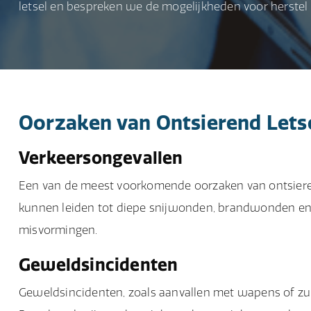
letsel en bespreken we de mogelijkheden voor herstel
Oorzaken van Ontsierend Lets
Verkeersongevallen
Een van de meest voorkomende oorzaken van ontsie
kunnen leiden tot diepe snijwonden, brandwonden en b
misvormingen.
Geweldsincidenten
Geweldsincidenten, zoals aanvallen met wapens of zure