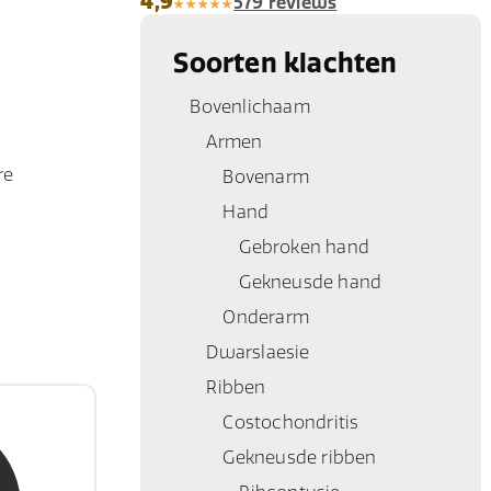
4,9
579 reviews
Soorten klachten
Bovenlichaam
Armen
re
Bovenarm
Hand
Gebroken hand
Gekneusde hand
Onderarm
Dwarslaesie
Ribben
Costochondritis
Jongh
Gekneusde ribben
ert