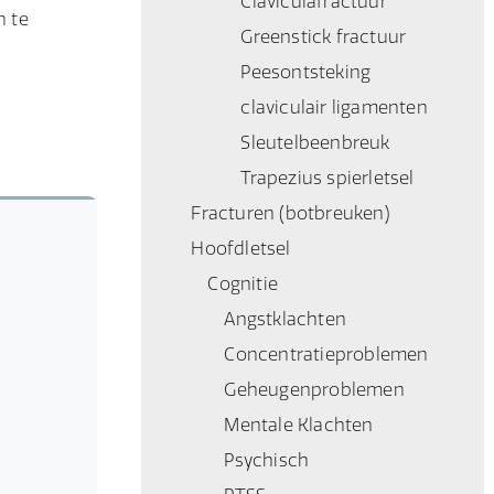
Claviculafractuur
n te
Greenstick fractuur
Peesontsteking
claviculair ligamenten
Sleutelbeenbreuk
Trapezius spierletsel
Fracturen (botbreuken)
Hoofdletsel
Cognitie
Angstklachten
Concentratieproblemen
Geheugenproblemen
Mentale Klachten
Psychisch