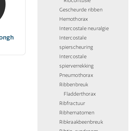
Ribcontusie
 succes,
Gescheurde ribben
tairs."
Hemothorax
Intercostale neuralgie
Jongh
Intercostale
spierscheuring
Intercostale
spierverrekking
Pneumothorax
Ribbenbreuk
Fladderthorax
Ribfractuur
Ribhematomen
Ribkraakbeenbreuk