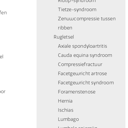
Ribtip-syndroom
Tietze-syndroom
ffen
Zenuwcompressie tussen
ribben
Rugletsel
Axiale spondyloartritis
Cauda equina syndroom
el
Compressiefractuur
Facetgewricht artrose
Facetgewricht syndroom
oor
Foramenstenose
Hernia
Ischias
Lumbago