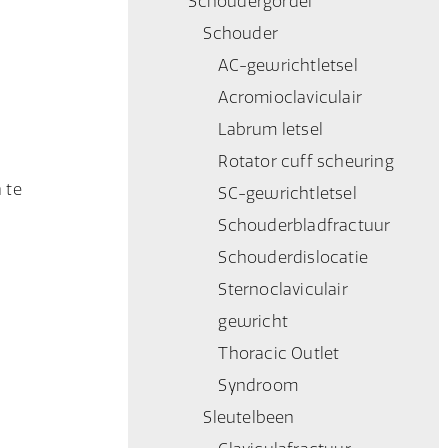
Schoudergordel
Schouder
AC-gewrichtletsel
Acromioclaviculair
Labrum letsel
Rotator cuff scheuring
 te
SC-gewrichtletsel
Schouderbladfractuur
Schouderdislocatie
Sternoclaviculair
gewricht
Thoracic Outlet
Syndroom
Sleutelbeen