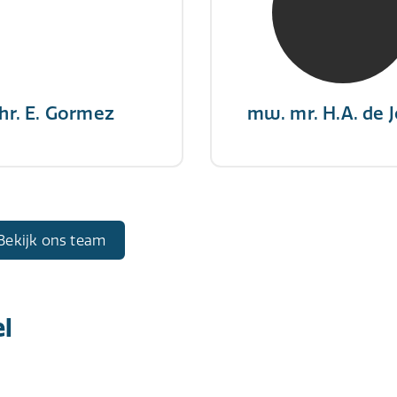
gever wint nooit en een
"There is no elevator to
aar geeft nooit op"
you need to take the s
hr. E. Gormez
mw. mr. H.A. de 
Bekijk ons team
l