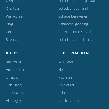
Over ons
Letselschade advocaat
Ons team
Letselschade jurist
Werkwijze
Schade berekenen
Blog
Schadevergoeding
Contact
Soorten letselschade
Sitemap
Letselschade informatie
REGIOS
LETSELKLACHTEN
Rotterdam
Whiplash
Amsterdam
Nekletsel
Utrecht
Rugletsel
Den Haag
Knieletsel
Eindhoven
Schouder
Alle regios →
Alle klachten →