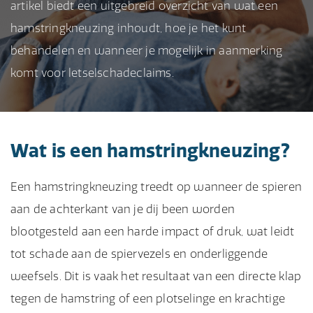
artikel biedt een uitgebreid overzicht van wat een
hamstringkneuzing inhoudt, hoe je het kunt
behandelen en wanneer je mogelijk in aanmerking
komt voor letselschadeclaims.
Wat is een hamstringkneuzing?
Een hamstringkneuzing treedt op wanneer de spieren
aan de achterkant van je dij been worden
blootgesteld aan een harde impact of druk, wat leidt
tot schade aan de spiervezels en onderliggende
weefsels. Dit is vaak het resultaat van een directe klap
tegen de hamstring of een plotselinge en krachtige