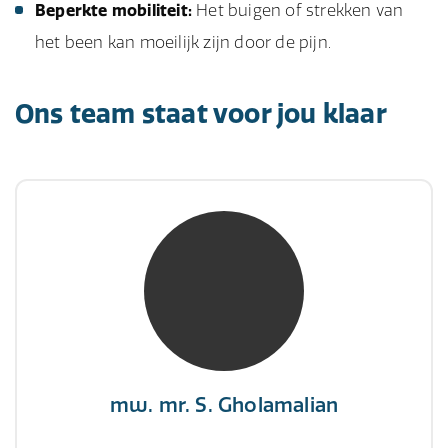
Beperkte mobiliteit:
Het buigen of strekken van
het been kan moeilijk zijn door de pijn.
Ons team staat voor jou klaar
mw. mr. S. Gholamalian
NIVRE Register-Expert
“Als je de richting van de wind niet kunt
veranderen, verander dan de stand van je
zeilen.”
mw. mr. S. Gholamalian