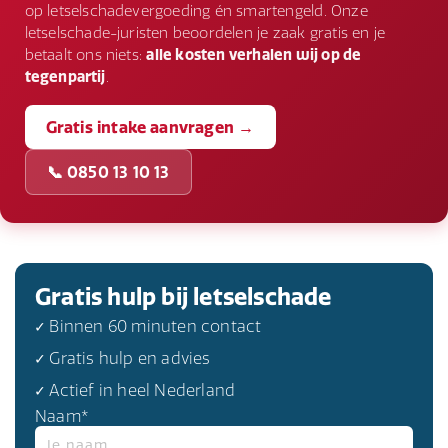
op letselschadevergoeding én smartengeld. Onze
letselschade-juristen beoordelen je zaak gratis en je
betaalt ons niets:
alle kosten verhalen wij op de
tegenpartij
.
Gratis intake aanvragen →
📞 0850 13 10 13
Gratis hulp bij letselschade
✓ Binnen 60 minuten contact
✓ Gratis hulp en advies
✓ Actief in heel Nederland
Naam*