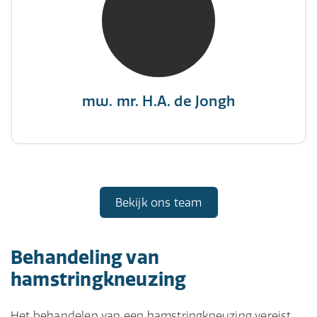
NIVRE Register-Expert
"There is no elevator to succes, you need to
take the stairs."
mw. mr. H.A. de Jongh
Bekijk ons team
Behandeling van
hamstringkneuzing
Het behandelen van een hamstringkneuzing vereist