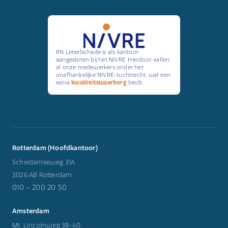
RN Letselschade is als kantoor
aangesloten bij het NIVRE. Hierdoor vallen
al onze medewerkers onder het
onafhankelijke NIVRE-tuchtrecht, wat een
extra
kwaliteitswaarborg
biedt.
Rotterdam (Hoofdkantoor)
Schiedamseweg 31A
3026 AB Rotterdam
010 - 200 20 50
Amsterdam
Mt. Lincolnweg 38-40