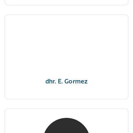
dhr. E. Gormez
NIVRE Register-Expert
"Een opgever wint nooit en een winnaar geeft
nooit op"
dhr. E. Gormez
mw. mr. H.A. de Jongh