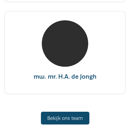
mw. mr. H.A. de Jongh
NIVRE Register-Expert
"There is no elevator to succes, you need to
take the stairs."
mw. mr. H.A. de Jongh
Bekijk ons team