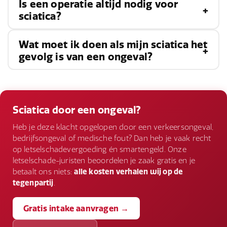
Is een operatie altijd nodig voor
Sciatica wordt meestal veroorzaakt door een
sciatica?
hernia, botspoor of
wervelkanaalstenose
die
druk uitoefent op de heupzenuw.
Wat moet ik doen als mijn sciatica het
Nee, de meeste gevallen van sciatica kunnen
gevolg is van een ongeval?
worden behandeld met conservatieve
methoden zoals fysiotherapie en medicatie.
Zoek onmiddellijk medische hulp, verzamel
Chirurgie wordt overwogen wanneer
bewijsmateriaal van het ongeval en neem
Sciatica door een ongeval?
symptomen ernstig zijn of niet reageren op
contact op met een ervaren
Heb je deze klacht opgelopen door een verkeersongeval,
andere behandelingen.
letselschadeadvocaat om uw rechten te
bedrijfsongeval of medische fout? Dan heb je vaak recht
op letselschadevergoeding én smartengeld. Onze
beschermen.
letselschade-juristen beoordelen je zaak gratis en je
betaalt ons niets:
alle kosten verhalen wij op de
tegenpartij
.
Gratis intake aanvragen →