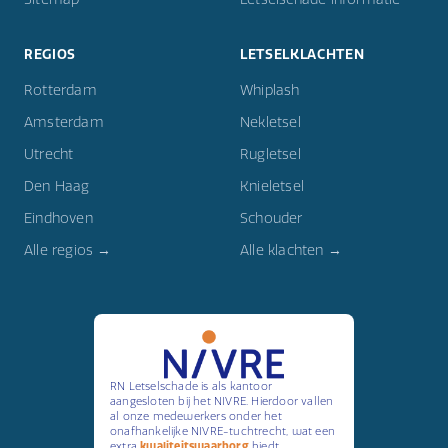
REGIOS
LETSELKLACHTEN
Rotterdam
Whiplash
Amsterdam
Nekletsel
Utrecht
Rugletsel
Den Haag
Knieletsel
Eindhoven
Schouder
Alle regios →
Alle klachten →
RN Letselschade is als kantoor
aangesloten bij het NIVRE. Hierdoor vallen
al onze medewerkers onder het
onafhankelijke NIVRE-tuchtrecht, wat een
extra
kwaliteitswaarborg
biedt.