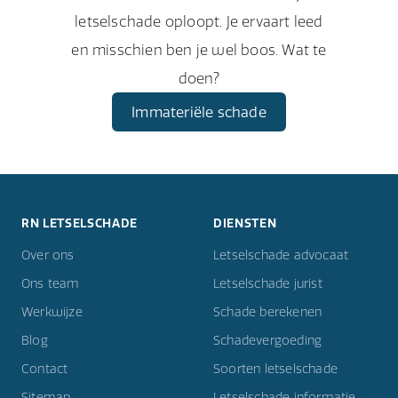
letselschade oploopt. Je ervaart leed
en misschien ben je wel boos. Wat te
doen?
Immateriële schade
RN LETSELSCHADE
DIENSTEN
Over ons
Letselschade advocaat
Ons team
Letselschade jurist
Werkwijze
Schade berekenen
Blog
Schadevergoeding
Contact
Soorten letselschade
Sitemap
Letselschade informatie