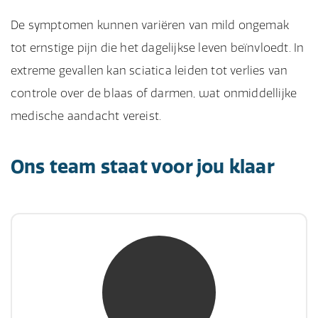
De symptomen kunnen variëren van mild ongemak
tot ernstige pijn die het dagelijkse leven beïnvloedt. In
extreme gevallen kan sciatica leiden tot verlies van
controle over de blaas of darmen, wat onmiddellijke
medische aandacht vereist.
Ons team staat voor jou klaar
mw. mr. S. Gholamalian
NIVRE Register-Expert
“Als je de richting van de wind niet kunt
veranderen, verander dan de stand van je