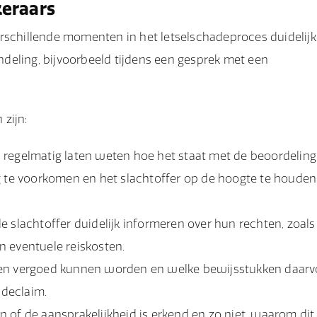
keraars
erschillende momenten in het letselschadeproces duidelij
ondeling, bijvoorbeeld tijdens een gesprek met een
zijn:
 regelmatig laten weten hoe het staat met de beoordeling
g te voorkomen en het slachtoffer op de hoogte te houden
e slachtoffer duidelijk informeren over hun rechten, zoals
en eventuele reiskosten.
sten vergoed kunnen worden en welke bewijsstukken daarv
adeclaim.
 of de aansprakelijkheid is erkend en zo niet, waarom dit 