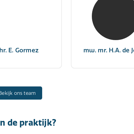
RE Register-Expert
NIVRE Register-Exp
gever wint nooit en een
"There is no elevator to
aar geeft nooit op"
you need to take the s
hr. E. Gormez
mw. mr. H.A. de 
Bekijk ons team
n de praktijk?