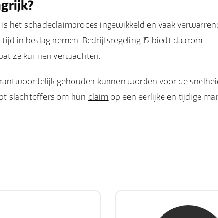
grijk?
 is het schadeclaimproces ingewikkeld en vaak verwarren
 tijd in beslag nemen. Bedrijfsregeling 15 biedt daarom
 wat ze kunnen verwachten.
 verantwoordelijk gehouden kunnen worden voor de snelhei
elpt slachtoffers om hun
claim
op een eerlijke en tijdige ma
hr. E. Gormez
mw. mr. H.A. de 