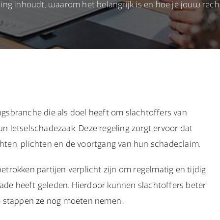
eling inhoudt, waarom het belangrijk is en hoe je jouw rec
ingsbranche die als doel heeft om slachtoffers van
un letselschadezaak. Deze regeling zorgt ervoor dat
echten, plichten en de voortgang van hun schadeclaim.
etrokken partijen verplicht zijn om regelmatig en tijdig
hade heeft geleden. Hierdoor kunnen slachtoffers beter
ke stappen ze nog moeten nemen.