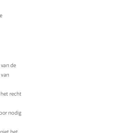
ke
 van de
 van
 het recht
oor nodig
niet het