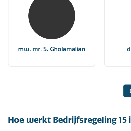
NIVRE Register-Expert
NIV
“Als je de richting van de wind
"Een op
niet kunt veranderen, verander
winn
dan de stand van je zeilen.”
mw. mr. S. Gholamalian
d
Hoe werkt Bedrijfsregeling 15 i