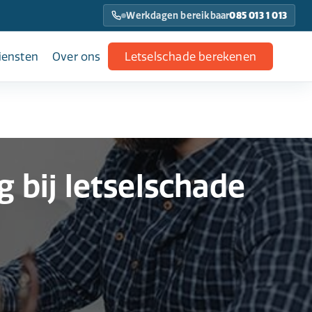
Werkdagen bereikbaar
085 013 1 013
iensten
Over ons
Letselschade berekenen
g bij letselschade