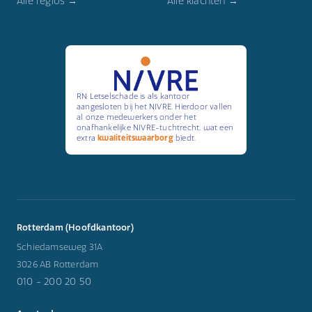
Alle regios →
Alle klachten →
RN Letselschade is als kantoor
aangesloten bij het NIVRE. Hierdoor vallen
al onze medewerkers onder het
onafhankelijke NIVRE-tuchtrecht, wat een
extra
kwaliteitswaarborg
biedt.
Rotterdam (Hoofdkantoor)
Schiedamseweg 31A
3026 AB Rotterdam
010 - 200 20 50