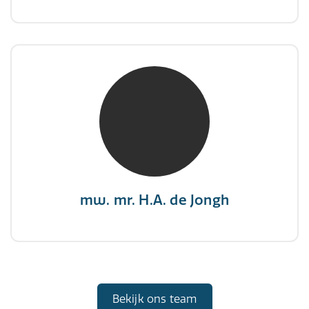
mw. mr. H.A. de Jongh
NIVRE Register-Expert
"There is no elevator to succes, you need to
take the stairs."
mw. mr. H.A. de Jongh
Bekijk ons team