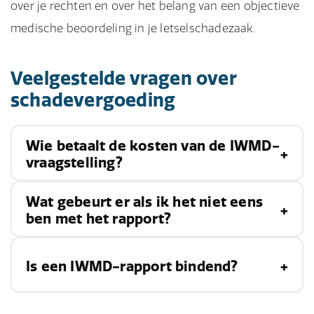
over je rechten en over het belang van een objectieve
medische beoordeling in je letselschadezaak.
Veelgestelde vragen over
schadevergoeding
Wie betaalt de kosten van de IWMD-
vraagstelling?
Wat gebeurt er als ik het niet eens
De kosten van de IWMD-vraagstelling worden
ben met het rapport?
meestal gedragen door de aansprakelijke partij,
vaak via hun verzekeraar. In sommige gevallen
Als je het niet eens bent met de bevindingen
Is een IWMD-rapport bindend?
kan worden overeengekomen dat de kosten
van het IWMD-rapport, kun je bezwaar maken
worden verdeeld tussen beide partijen,
of een
second opinion
aanvragen. Het is