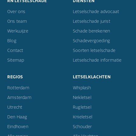
RN LETSELSCHADE
DIENSTEN
Over ons
Letselschade advocaat
Ons team
Letselschade jurist
Werkwijze
Schade berekenen
Blog
Schadevergoeding
Contact
Soorten letselschade
Sitemap
Letselschade informatie
REGIOS
LETSELKLACHTEN
Rotterdam
Whiplash
Amsterdam
Nekletsel
Utrecht
Rugletsel
Den Haag
Knieletsel
Eindhoven
Schouder