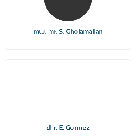
“Als je de richting van de wind niet kunt
veranderen, verander dan de stand van je
zeilen.”
mw. mr. S. Gholamalian
dhr. E. Gormez
NIVRE Register-Expert
"Een opgever wint nooit en een winnaar geeft
nooit op"
dhr. E. Gormez