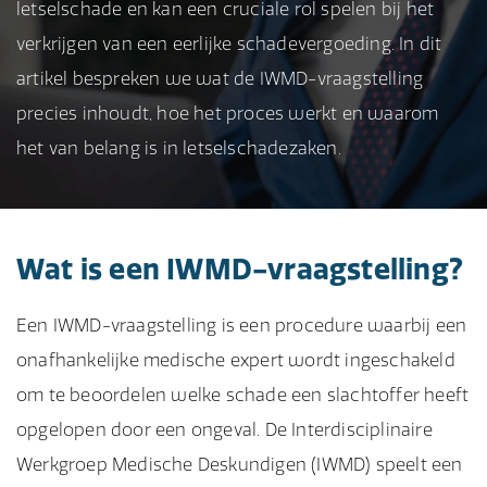
letselschade en kan een cruciale rol spelen bij het
verkrijgen van een eerlijke schadevergoeding. In dit
artikel bespreken we wat de IWMD-vraagstelling
precies inhoudt, hoe het proces werkt en waarom
het van belang is in letselschadezaken.
Wat is een IWMD-vraagstelling?
Een IWMD-vraagstelling is een procedure waarbij een
onafhankelijke medische expert wordt ingeschakeld
om te beoordelen welke schade een slachtoffer heeft
opgelopen door een ongeval. De Interdisciplinaire
Werkgroep Medische Deskundigen (IWMD) speelt een