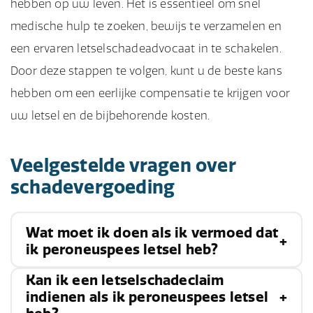
hebben op uw leven. Het is essentieel om snel
medische hulp te zoeken, bewijs te verzamelen en
een ervaren letselschadeadvocaat in te schakelen.
Door deze stappen te volgen, kunt u de beste kans
hebben om een eerlijke compensatie te krijgen voor
uw letsel en de bijbehorende kosten.
Veelgestelde vragen over
schadevergoeding
Wat moet ik doen als ik vermoed dat
ik peroneuspees letsel heb?
Kan ik een letselschadeclaim
Zoek onmiddellijk medische hulp voor een juiste
indienen als ik peroneuspees letsel