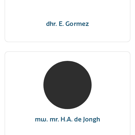
dhr. E. Gormez
mw. mr. H.A. de Jongh
NIVRE Register-Expert
"There is no elevator to succes, you need to
take the stairs."
mw. mr. H.A. de Jongh