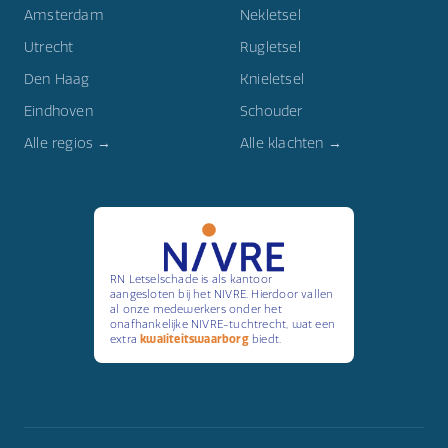
Amsterdam
Nekletsel
Utrecht
Rugletsel
Den Haag
Knieletsel
Eindhoven
Schouder
Alle regios →
Alle klachten →
RN Letselschade is als kantoor
aangesloten bij het NIVRE. Hierdoor vallen
al onze medewerkers onder het
onafhankelijke NIVRE-tuchtrecht, wat een
extra
kwaliteitswaarborg
biedt.