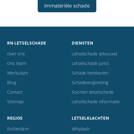
Immateriële schade
RN LETSELSCHADE
DIENSTEN
Over ons
Letselschade advocaat
Ons team
Letselschade jurist
Werkwijze
Schade berekenen
Blog
Schadevergoeding
Contact
Soorten letselschade
Sitemap
Letselschade informatie
REGIOS
LETSELKLACHTEN
Rotterdam
Whiplash