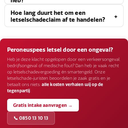
heb?
diagnose en behandeling. Verzamel ook bewijs
van uw letsel en raadpleeg een
Hoe lang duurt het om een
Ja, als u kunt aantonen dat de aandoening is
letselschadeadvocaat.
letselschadeclaim af te handelen?
veroorzaakt door een
ongeval
of nalatigheid van
een andere partij, kunt u een letselschadeclaim
Dit varieert afhankelijk van de complexiteit van
indienen.
de zaak en de bereidheid van de betrokken
Peroneuspees letsel door een ongeval?
partijen om te schikken. Het kan enkele
Heb je deze klacht opgelopen door een verkeersongeval,
maanden tot jaren duren.
bedrijfsongeval of medische fout? Dan heb je vaak recht
op letselschadevergoeding én smartengeld. Onze
letselschade-juristen beoordelen je zaak gratis en je
betaalt ons niets:
alle kosten verhalen wij op de
tegenpartij
.
Gratis intake aanvragen →
📞 0850 13 10 13