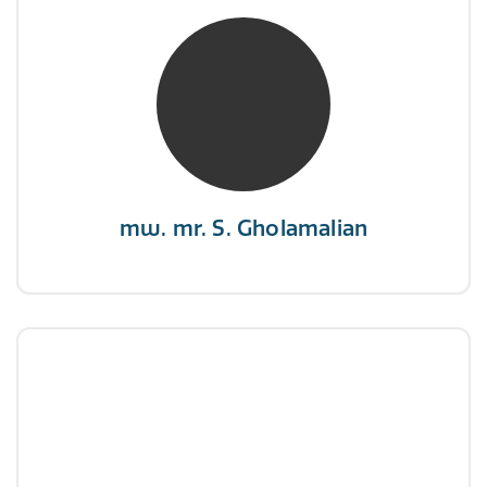
mw. mr. S. Gholamalian
NIVRE Register-Expert
“Als je de richting van de wind niet kunt
veranderen, verander dan de stand van je
zeilen.”
mw. mr. S. Gholamalian
dhr. E. Gormez
NIVRE Register-Expert
"Een opgever wint nooit en een winnaar geeft
nooit op"