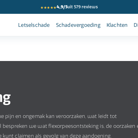
★★★★★
4,9/5
uit 579 reviews
Letselschade
Schadevergoeding
Klachten
D
ng
ke pijn en ongemak kan veroorzaken, wat leidt tot
ikel bespreken we wat flexorpeesontsteking is, de oorzaken 
 kunt claimen als gevolg van deze aandoening.