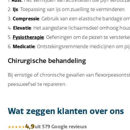
Rust
: Het vermijden van activiteiten die pijn veroorza
IJs
: Toepassing van ijs om zwelling te verminderen.
Compressie
: Gebruik van een elastische bandage om
Elevatie
: Het aangedane lichaamsdeel omhoog houd
Fysiotherapie
: Oefeningen om de pezen te versterken
Medicatie
: Ontstekingsremmende medicijnen om pijn
Chirurgische behandeling
Bij ernstige of chronische gevallen van flexorpeesont
peesweefsel te repareren.
Wat zeggen klanten over ons
4,9
uit 579 Google reviews