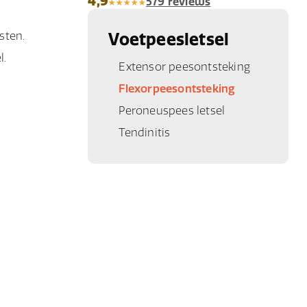
4,9
579 reviews
sten.
Voetpeesletsel
l.
Extensor peesontsteking
Flexorpeesontsteking
Peroneuspees letsel
Tendinitis