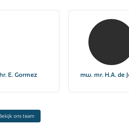
hr. E. Gormez
mw. mr. H.A. de 
RE Register-Expert
NIVRE Register-Exp
gever wint nooit en een
"There is no elevator to
aar geeft nooit op"
you need to take the s
hr. E. Gormez
mw. mr. H.A. de 
Bekijk ons team