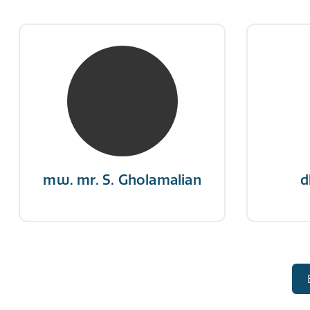
mw. mr. S. Gholamalian
d
NIVRE Register-Expert
NIV
“Als je de richting van de wind
"Een op
niet kunt veranderen, verander
winn
dan de stand van je zeilen.”
mw. mr. S. Gholamalian
d