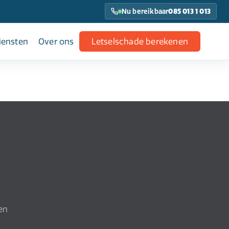
Nu bereikbaar
085 013 1 013
iensten
Over ons
Letselschade berekenen
en