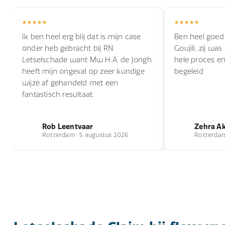
Ik ben heel erg blij dat is mijn case
Ben heel goed
onder heb gebracht bij RN
Goujili, zij wa
Letselschade want Mw H.A. de Jongh
hele proces e
heeft mijn ongeval op zeer kundige
begeleid
wijze af gehandeld met een
fantastisch resultaat.
Rob Leentvaar
Zehra A
Rotterdam · 5 augustus 2026
Rotterdam 