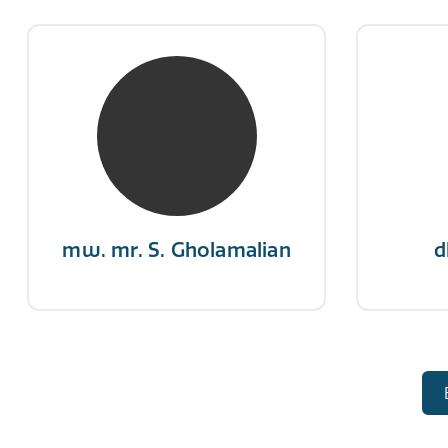
mw. mr. S. Gholamalian
d
NIVRE Register-Expert
NIV
“Als je de richting van de wind
"Een op
niet kunt veranderen, verander
winn
dan de stand van je zeilen.”
mw. mr. S. Gholamalian
d