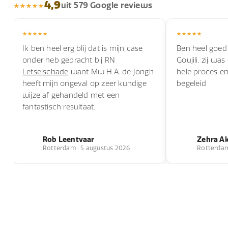
4,9
uit 579 Google reviews
Ik ben heel erg blij dat is mijn case
Ben heel goed
onder heb gebracht bij RN
Goujili, zij wa
Letselschade
want Mw H.A. de Jongh
hele proces e
heeft mijn ongeval op zeer kundige
begeleid
wijze af gehandeld met een
fantastisch resultaat.
Rob Leentvaar
Zehra A
Rotterdam · 5 augustus 2026
Rotterdam 