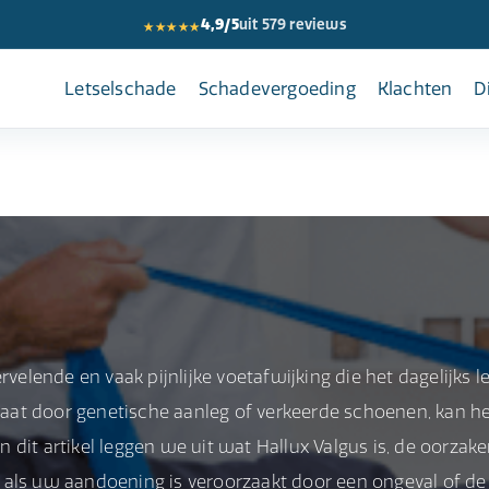
★★★★★
4,9/5
uit 579 reviews
Letselschade
Schadevergoeding
Klachten
D
rvelende en vaak pijnlijke voetafwijking die het dagelijks l
aat door genetische aanleg of verkeerde schoenen, kan h
dit artikel leggen we uit wat Hallux Valgus is, de oorzak
 als uw aandoening is veroorzaakt door een ongeval of de