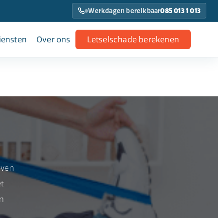
Werkdagen bereikbaar
085 013 1 013
iensten
Over ons
Letselschade berekenen
even
et
en