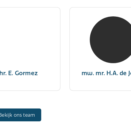
hr. E. Gormez
mw. mr. H.A. de 
RE Register-Expert
NIVRE Register-Exp
gever wint nooit en een
"There is no elevator to
aar geeft nooit op"
you need to take the s
hr. E. Gormez
mw. mr. H.A. de 
Bekijk ons team