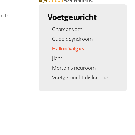
4,9
579 reviews
n de
Voetgewricht
Charcot voet
Cuboidsyndroom
Hallux Valgus
Jicht
Morton's neuroom
Voetgewricht dislocatie