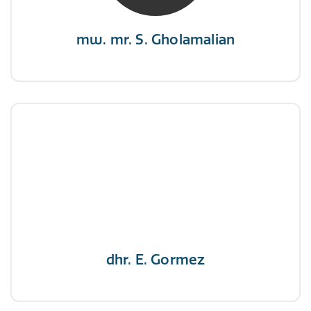
mw. mr. S. Gholamalian
dhr. E. Gormez
NIVRE Register-Expert
"Een opgever wint nooit en een winnaar geeft
nooit op"
dhr. E. Gormez