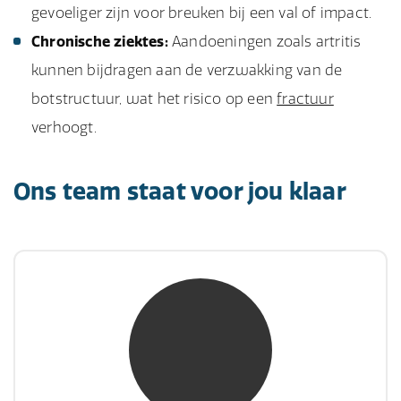
gevoeliger zijn voor breuken bij een val of impact.
Chronische ziektes:
Aandoeningen zoals artritis
kunnen bijdragen aan de verzwakking van de
botstructuur, wat het risico op een
fractuur
verhoogt.
Ons team staat voor jou klaar
mw. mr. S. Gholamalian
NIVRE Register-Expert
“Als je de richting van de wind niet kunt
veranderen, verander dan de stand van je
zeilen.”