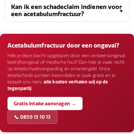
auto-ongeluk, een
val van hoogte
of een
Kan ik een schadeclaim indienen voor
Behandelingsopties variëren van conservatieve
sportblessure. De kracht die op de heupkom
een acetabulumfractuur?
methoden zoals rust en fysiotherapie tot
wordt uitgeoefend, kan leiden tot een breuk.
chirurgische ingrepen zoals open reductie en
Ja, als je kunt aantonen dat je
interne fixatie (ORIF) of een heupprothese. De
acetabulumfractuur is veroorzaakt door een
Acetabulumfractuur door een ongeval?
behandeling hangt af van de ernst van de breuk.
ongeluk dat door de schuld van een ander is
Heb je deze klacht opgelopen door een verkeersongeval,
gebeurd, kun je een letselschadeclaim indienen
bedrijfsongeval of medische fout? Dan heb je vaak recht
op letselschadevergoeding én smartengeld. Onze
om compensatie te krijgen voor de geleden
letselschade-juristen beoordelen je zaak gratis en je
schade.
betaalt ons niets:
alle kosten verhalen wij op de
tegenpartij
.
Gratis intake aanvragen →
📞 0850 13 10 13