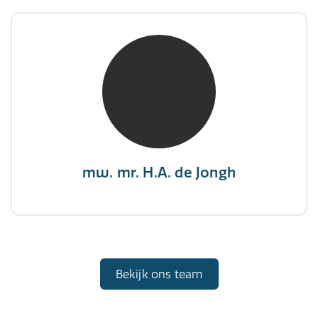
mw. mr. H.A. de Jongh
NIVRE Register-Expert
"There is no elevator to succes, you need to
take the stairs."
mw. mr. H.A. de Jongh
Bekijk ons team