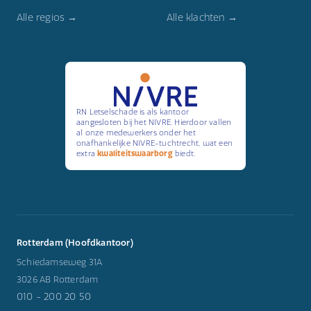
Alle regios →
Alle klachten →
RN Letselschade is als kantoor
aangesloten bij het NIVRE. Hierdoor vallen
al onze medewerkers onder het
onafhankelijke NIVRE-tuchtrecht, wat een
extra
kwaliteitswaarborg
biedt.
Rotterdam (Hoofdkantoor)
Schiedamseweg 31A
3026 AB Rotterdam
010 - 200 20 50