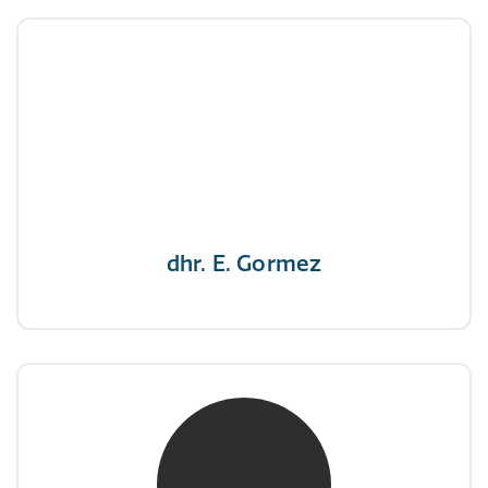
dhr. E. Gormez
NIVRE Register-Expert
"Een opgever wint nooit en een winnaar geeft
nooit op"
dhr. E. Gormez
mw. mr. H.A. de Jongh
NIVRE Register-Expert