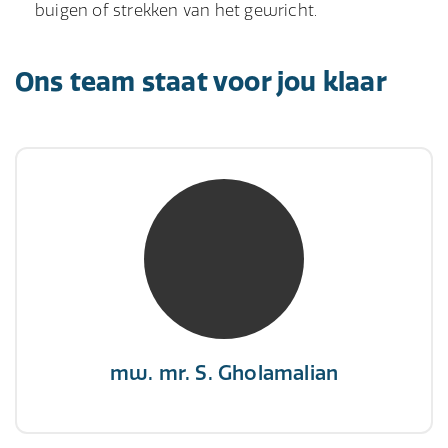
buigen of strekken van het gewricht.
Ons team staat voor jou klaar
mw. mr. S. Gholamalian
NIVRE Register-Expert
“Als je de richting van de wind niet kunt
veranderen, verander dan de stand van je
zeilen.”
mw. mr. S. Gholamalian