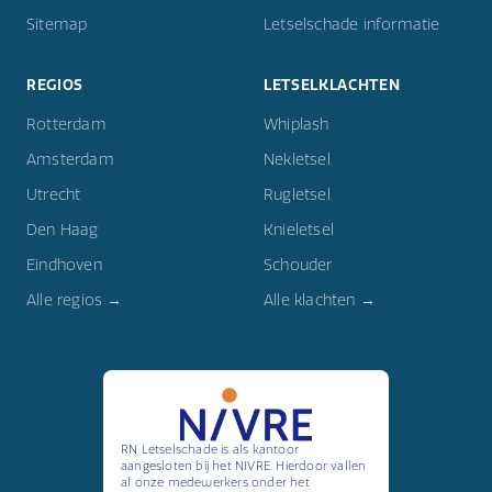
Sitemap
Letselschade informatie
REGIOS
LETSELKLACHTEN
Rotterdam
Whiplash
Amsterdam
Nekletsel
Utrecht
Rugletsel
Den Haag
Knieletsel
Eindhoven
Schouder
Alle regios →
Alle klachten →
RN Letselschade is als kantoor
aangesloten bij het NIVRE. Hierdoor vallen
al onze medewerkers onder het