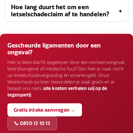
van uw letsel en raadpleeg een
Hoe lang duurt het om een
Ja, als u kunt aantonen dat de blessure is
letselschadeadvocaat.
letselschadeclaim af te handelen?
veroorzaakt door een ongeval of nalatigheid van
een andere partij, kunt u een letselschadeclaim
Dit varieert afhankelijk van de complexiteit van
indienen.
de zaak en de bereidheid van de betrokken
Gescheurde ligamenten door een
partijen om te schikken. Het kan enkele
ongeval?
maanden tot jaren duren.
Heb je deze klacht opgelopen door een verkeersongeval,
bedrijfsongeval of medische fout? Dan heb je vaak recht
op letselschadevergoeding én smartengeld. Onze
letselschade-juristen beoordelen je zaak gratis en je
betaalt ons niets:
alle kosten verhalen wij op de
tegenpartij
.
Gratis intake aanvragen →
📞 0850 13 10 13