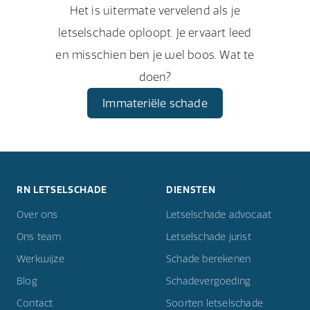
Het is uitermate vervelend als je
letselschade oploopt. Je ervaart leed
en misschien ben je wel boos. Wat te
doen?
Immateriële schade
RN LETSELSCHADE
DIENSTEN
Over ons
Letselschade advocaat
Ons team
Letselschade jurist
Werkwijze
Schade berekenen
Blog
Schadevergoeding
Contact
Soorten letselschade