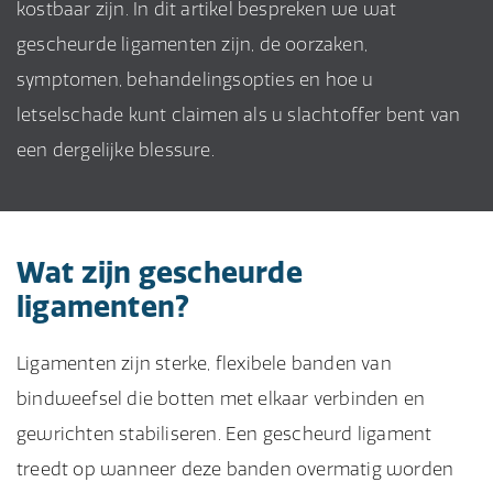
kostbaar zijn. In dit artikel bespreken we wat
gescheurde ligamenten zijn, de oorzaken,
symptomen, behandelingsopties en hoe u
letselschade kunt claimen als u slachtoffer bent van
een dergelijke blessure.
Wat zijn gescheurde
ligamenten?
Ligamenten zijn sterke, flexibele banden van
bindweefsel die botten met elkaar verbinden en
gewrichten stabiliseren. Een gescheurd ligament
treedt op wanneer deze banden overmatig worden