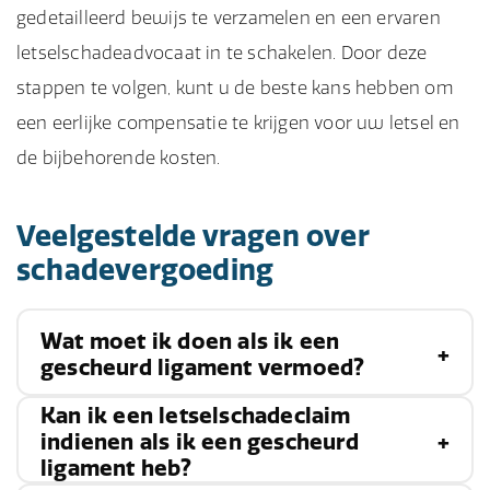
gedetailleerd bewijs te verzamelen en een ervaren
letselschadeadvocaat in te schakelen. Door deze
stappen te volgen, kunt u de beste kans hebben om
een eerlijke compensatie te krijgen voor uw letsel en
de bijbehorende kosten.
Veelgestelde vragen over
schadevergoeding
Wat moet ik doen als ik een
gescheurd ligament vermoed?
Kan ik een letselschadeclaim
Zoek onmiddellijk medische hulp voor een juiste
indienen als ik een gescheurd
ligament heb?
diagnose en behandeling. Verzamel ook bewijs