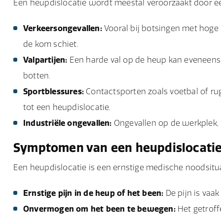
Een heupdislocatie wordt meestal veroorzaakt door e
Verkeersongevallen:
Vooral bij botsingen met hoge 
de kom schiet.
Valpartijen:
Een harde val op de heup kan eveneens 
botten.
Sportblessures:
Contactsporten zoals voetbal of rugb
tot een heupdislocatie.
Industriële ongevallen:
Ongevallen op de werkplek, v
Symptomen van een heupdislocati
Een heupdislocatie is een ernstige medische noodsitu
Ernstige pijn in de heup of het been:
De pijn is vaak
Onvermogen om het been te bewegen:
Het getroff