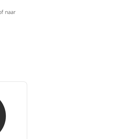
of naar
Jongh
ert
 succes,
tairs."