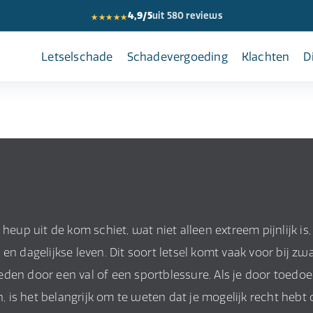
★★★★★
4,9/5
uit 580 reviews
Letselschade
Schadevergoeding
Klachten
D
heup uit de kom schiet, wat niet alleen extreem pijnlijk is,
n dagelijkse leven. Dit soort letsel komt vaak voor bij zw
den door een val of een sportblessure. Als je door toedo
is het belangrijk om te weten dat je mogelijk recht hebt 