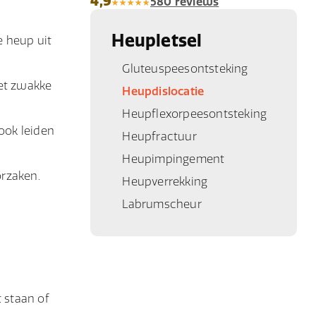
4,9
580 reviews
Heupletsel
e heup uit
Gluteuspeesontsteking
met zwakke
Heupdislocatie
Heupflexorpeesontsteking
ook leiden
Heupfractuur
Heupimpingement
rzaken.
Heupverrekking
Labrumscheur
 staan of