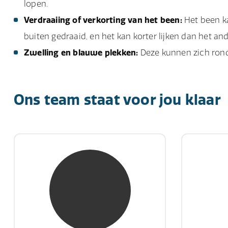
lopen.
Verdraaiing of verkorting van het been:
Het been ka
buiten gedraaid, en het kan korter lijken dan het an
Zwelling en blauwe plekken:
Deze kunnen zich rond
Ons team staat voor jou klaar
mw. mr. S. Gholamalian
d
NIVRE Register-Expert
NIV
“Als je de richting van de wind
"Een op
niet kunt veranderen, verander
winn
dan de stand van je zeilen.”