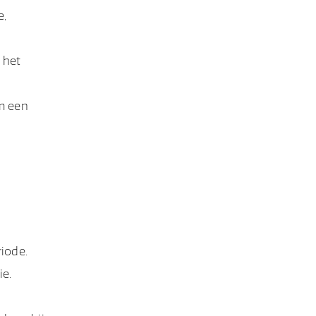
e,
 het
om een
iode.
ie.