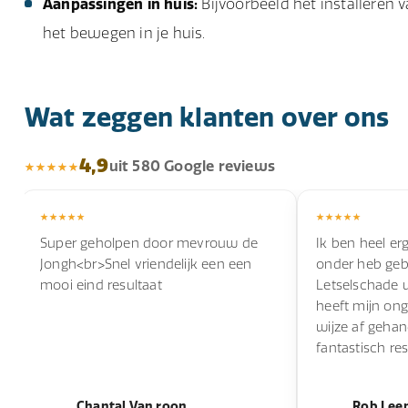
Aanpassingen in huis:
Bijvoorbeeld het installeren v
het bewegen in je huis.
Wat zeggen klanten over ons
4,9
uit 580 Google reviews
Super geholpen door mevrouw de
Ik ben heel erg
Jongh<br>Snel vriendelijk een een
onder heb geb
mooi eind resultaat
Letselschade 
heeft mijn ong
wijze af geha
fantastisch res
Chantal Van roon
Rob Lee