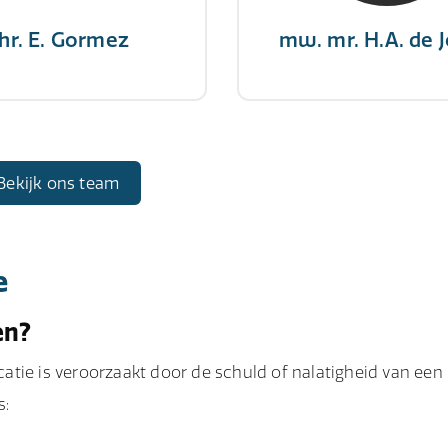
hr. E. Gormez
mw. mr. H.A. de 
Bekijk ons team
e
en?
tie is veroorzaakt door de schuld of nalatigheid van een
s: