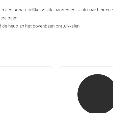
n een onnatuurlijke positie aannemen, vaak naar binnen 
dere been.
 de heup en het bovenbeen ontwikkelen.
hr. E. Gormez
mw. mr. H.A. de 
RE Register-Expert
NIVRE Register-Exp
gever wint nooit en een
"There is no elevator to
aar geeft nooit op"
you need to take the s