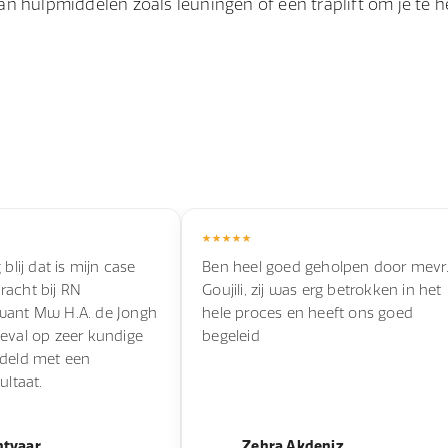
an hulpmiddelen zoals leuningen of een traplift om je te h
 blij dat is mijn case
Ben heel goed geholpen door mevr
racht bij RN
Goujili, zij was erg betrokken in het
want Mw H.A. de Jongh
hele proces en heeft ons goed
eval op zeer kundige
begeleid
ndeld met een
ultaat.
ntvaar
Zehra Akdeniz