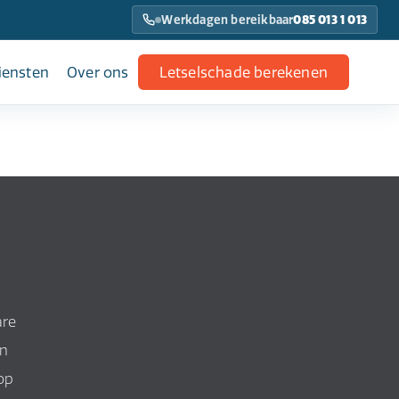
Werkdagen bereikbaar
085 013 1 013
iensten
Over ons
Letselschade berekenen
are
en
op