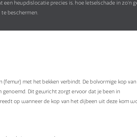
t een heupdislocatie precies is, hoe letselschade in zo'n g
n te beschermen.
en (femur) met het bekken verbindt. De bolvormige kop van
 genoemd. Dit gewricht zorgt ervoor dat je been in
 treedt op wanneer de kop van het dijbeen uit deze kom w