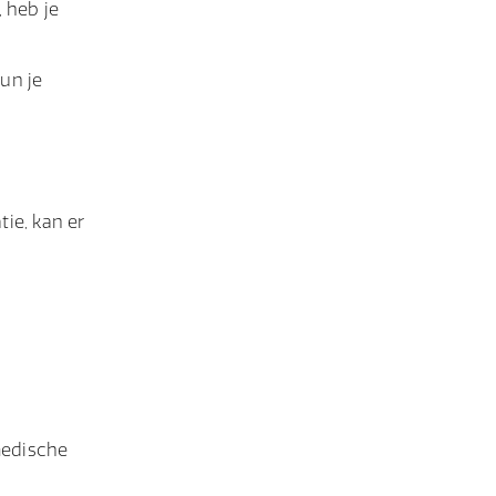
 heb je
un je
ie, kan er
e
 medische