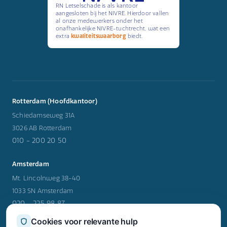
RN Letselschade is als kantoor
aangesloten bij het NIVRE. Hierdoor vallen
al onze medewerkers onder het
onafhankelijke NIVRE-tuchtrecht, wat een
extra
kwaliteitswaarborg
biedt.
Rotterdam (Hoofdkantoor)
Schiedamseweg 31A
3026 AB Rotterdam
010 - 200 20 50
Amsterdam
Mt. Lincolnweg 38-40
1033 SN Amsterdam
020 - 225 98 87
Cookies voor relevante hulp
Utrecht