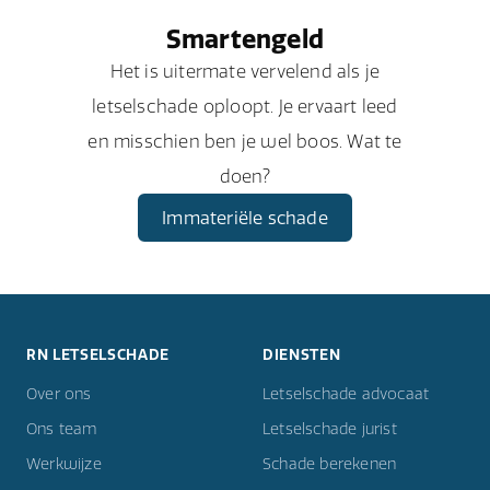
Smartengeld
Het is uitermate vervelend als je
letselschade oploopt. Je ervaart leed
en misschien ben je wel boos. Wat te
doen?
Immateriële schade
RN LETSELSCHADE
DIENSTEN
Over ons
Letselschade advocaat
Ons team
Letselschade jurist
Werkwijze
Schade berekenen