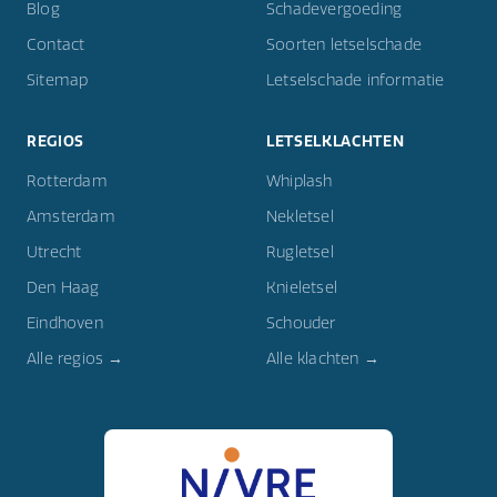
Blog
Schadevergoeding
Contact
Soorten letselschade
Sitemap
Letselschade informatie
REGIOS
LETSELKLACHTEN
Rotterdam
Whiplash
Amsterdam
Nekletsel
Utrecht
Rugletsel
Den Haag
Knieletsel
Eindhoven
Schouder
Alle regios →
Alle klachten →