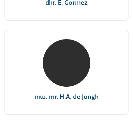
dhr. E. Gormez
mw. mr. H.A. de Jongh
NIVRE Register-Expert
"There is no elevator to succes, you need to
take the stairs."
mw. mr. H.A. de Jongh