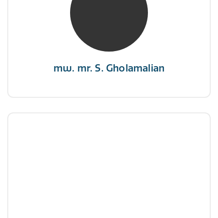
“Als je de richting van de wind niet kunt
veranderen, verander dan de stand van je
zeilen.”
mw. mr. S. Gholamalian
dhr. E. Gormez
NIVRE Register-Expert
"Een opgever wint nooit en een winnaar geeft
nooit op"