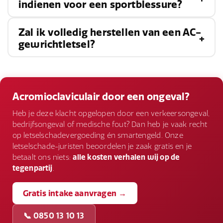
indienen voor een sportblessure?
kan het enkele weken duren, terwijl ernstige
gevallen enkele maanden nodig hebben, vooral
Zal ik volledig herstellen van een AC-
Ja, als de blessure is veroorzaakt door
als er een operatie bij betrokken is.
gewrichtletsel?
nalatigheid van anderen, zoals slechte
veldomstandigheden of onvoldoende
Volledig herstel is mogelijk, vooral bij milde tot
veiligheidsmaatregelen, is het mogelijk om een
matige letsels. Bij ernstige letsels kunnen echter
Acromioclaviculair door een ongeval?
schadevergoeding te claimen.
blijvende
beperkingen
optreden, afhankelijk van
Heb je deze klacht opgelopen door een verkeersongeval,
de mate van schade en de
bedrijfsongeval of medische fout? Dan heb je vaak recht
op letselschadevergoeding én smartengeld. Onze
behandelingsrespons.
letselschade-juristen beoordelen je zaak gratis en je
betaalt ons niets:
alle kosten verhalen wij op de
tegenpartij
.
Gratis intake aanvragen →
📞 0850 13 10 13