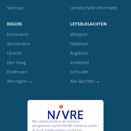
Sitemap
Letselschade informatie
REGIOS
LETSELKLACHTEN
Rotterdam
Whiplash
Amsterdam
Nekletsel
Utrecht
Rugletsel
Den Haag
Knieletsel
Eindhoven
Schouder
Alle regios →
Alle klachten →
RN Letselschade is als kantoor
aangesloten bij het NIVRE. Hierdoor vallen
al onze medewerkers onder het