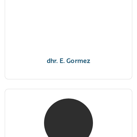
dhr. E. Gormez
NIVRE Register-Expert
"Een opgever wint nooit en een winnaar geeft
nooit op"
dhr. E. Gormez
mw. mr. H.A. de Jongh
NIVRE Register-Expert
"There is no elevator to succes, you need to
take the stairs."