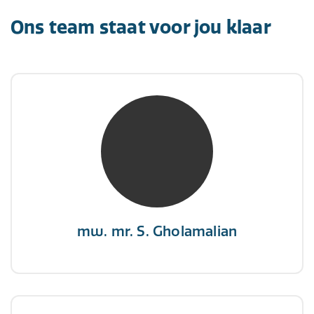
Ons team staat voor jou klaar
mw. mr. S. Gholamalian
NIVRE Register-Expert
“Als je de richting van de wind niet kunt
veranderen, verander dan de stand van je
zeilen.”
mw. mr. S. Gholamalian