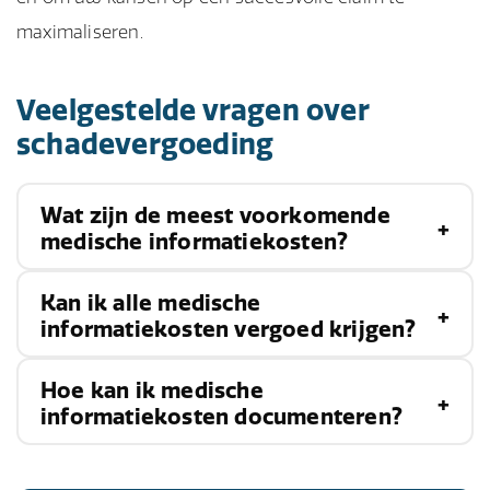
maximaliseren.
Veelgestelde vragen over
schadevergoeding
Wat zijn de meest voorkomende
medische informatiekosten?
Kan ik alle medische
De meest voorkomende kosten zijn
informatiekosten vergoed krijgen?
kopieerkosten, consultatiekosten van medische
specialisten, administratiekosten voor het
Hoe kan ik medische
Ja, in veel gevallen kunnen medische
opvragen van medische dossiers en kosten voor
informatiekosten documenteren?
informatiekosten volledig worden vergoed, mits
expertiserapporten.
ze goed zijn gedocumenteerd en noodzakelijk
Houd een gedetailleerd logboek bij van alle