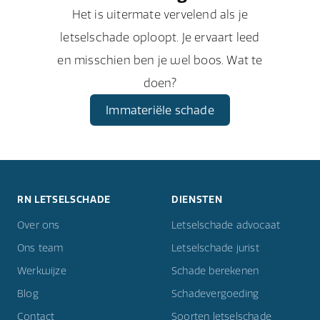
Het is uitermate vervelend als je
letselschade oploopt. Je ervaart leed
en misschien ben je wel boos. Wat te
doen?
Immateriële schade
RN LETSELSCHADE
DIENSTEN
Over ons
Letselschade advocaat
Ons team
Letselschade jurist
Werkwijze
Schade berekenen
Blog
Schadevergoeding
Contact
Soorten letselschade